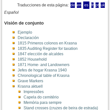
Traducciones de esta página:
de
en
es
fr
pt
uk
Español
Visión de conjunto
Ejemplo
Declaración
1815 Primeros colonos en Krasna
1835 Auditing Register for taxation
1847 elección de alcaldes
1852 Household
1871 Home- and Landowners
Jefes de hogar Krasna 1940
Chronological table of Krasna
Grave Markers
Krasna aktuell
Impressões
Capela do cemitério
Memória para sempre
Stand crosses (cruzes de beira de estrada)