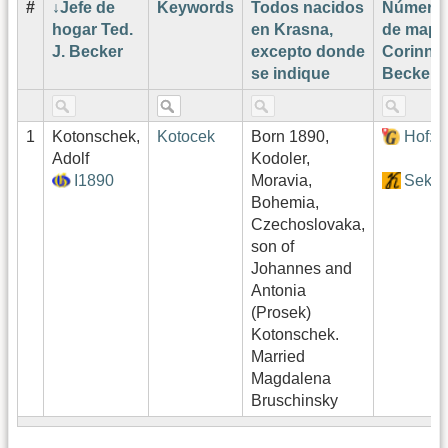
#
Jefe de
Keywords
Todos nacidos
Número
hogar Ted.
en Krasna,
de mapa
J. Becker
excepto donde
Corinne
se indique
Becker¹
1
Kotonschek,
Kotocek
Born 1890,
Hof:4
Adolf
Kodoler,
I1890
Moravia,
Sekto
Bohemia,
Czechoslovaka,
son of
Johannes and
Antonia
(Prosek)
Kotonschek.
Married
Magdalena
Bruschinsky