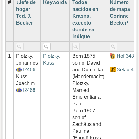
#
Jefe de
Keywords
Todos
Número
hogar
nacidos en
de mapa
Ted. J.
Krasna,
Corinne
Becker
excepto
Becker¹
donde se
indique
1
Plotzky,
Plotzky
,
Born 1875,
Hof:348
Johannes
Kuss
son of David
I2466
and Dominika
Sektor4
Kuss,
(Mandernacht)
Joachim
Plotzky.
I2468
Married
Emerentiana
Paul
Born 1907,
son of
Zachäus and
Paulina
(Engel) Kuss.