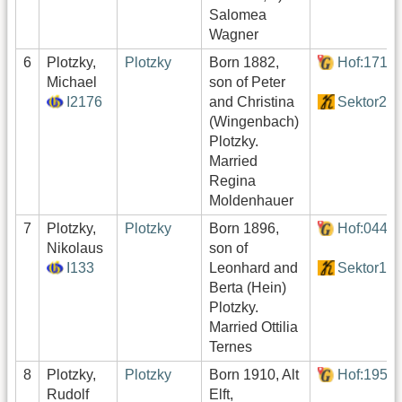
Salomea
Wagner
6
Plotzky,
Plotzky
Born 1882,
Hof:171
Michael
son of Peter
I2176
and Christina
Sektor2
(Wingenbach)
Plotzky.
Married
Regina
Moldenhauer
7
Plotzky,
Plotzky
Born 1896,
Hof:044
Nikolaus
son of
I133
Leonhard and
Sektor1
Berta (Hein)
Plotzky.
Married Ottilia
Ternes
8
Plotzky,
Plotzky
Born 1910, Alt
Hof:195
Rudolf
Elft,