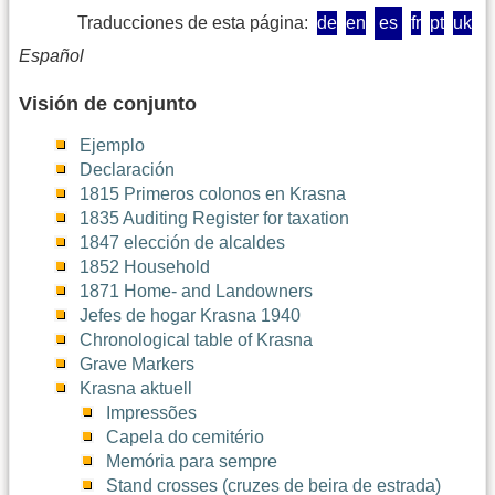
Traducciones de esta página:
de
en
es
fr
pt
uk
Español
Visión de conjunto
Ejemplo
Declaración
1815 Primeros colonos en Krasna
1835 Auditing Register for taxation
1847 elección de alcaldes
1852 Household
1871 Home- and Landowners
Jefes de hogar Krasna 1940
Chronological table of Krasna
Grave Markers
Krasna aktuell
Impressões
Capela do cemitério
Memória para sempre
Stand crosses (cruzes de beira de estrada)