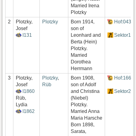
Married Irena
Plotzky
2
Plotzky,
Plotzky
Born 1914,
Hof:043
Josef
son of
I131
Leonhard and
Sektor1
Berta (Hein)
Plotzky.
Married
Dorothea
Herrmann
3
Plotzky,
Plotzky
,
Born 1908,
Hof:166
Josef
Rüb
son of Adolf
I1860
and Christina
Sektor2
Rüb,
(Niebel)
Lydia
Plotzky.
I1862
Married Anna
Maria Harsche
Born 1898,
Sarata,