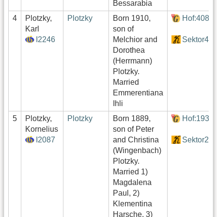
Bessarabia
4
Plotzky,
Plotzky
Born 1910,
Hof:408
Karl
son of
I2246
Melchior and
Sektor4
Dorothea
(Herrmann)
Plotzky.
Married
Emmerentiana
Ihli
5
Plotzky,
Plotzky
Born 1889,
Hof:193
Kornelius
son of Peter
I2087
and Christina
Sektor2
(Wingenbach)
Plotzky.
Married 1)
Magdalena
Paul, 2)
Klementina
Harsche, 3)