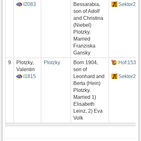
I2083
Bessarabia,
Sektor2
son of Adolf
and Christina
(Niebel)
Plotzky.
Married
Franziska
Gansky
9
Plotzky,
Plotzky
Born 1904,
Hof:153
Valentin
son of
I1815
Leonhard and
Sektor2
Berta (Hein)
Plotzky.
Married 1)
Elisabeth
Leinz, 2) Eva
Volk