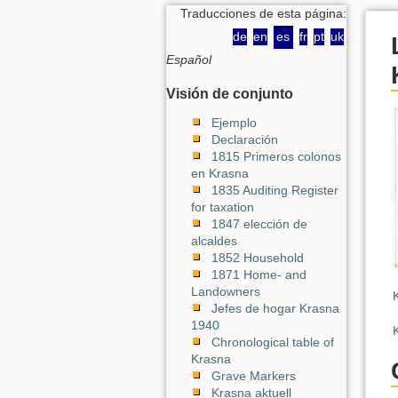
Traducciones de esta página:
de
en
es
fr
pt
uk
Español
Visión de conjunto
Ejemplo
Declaración
1815 Primeros colonos
en Krasna
1835 Auditing Register
for taxation
1847 elección de
alcaldes
1852 Household
1871 Home- and
Landowners
Jefes de hogar Krasna
1940
Chronological table of
Krasna
Grave Markers
Krasna aktuell