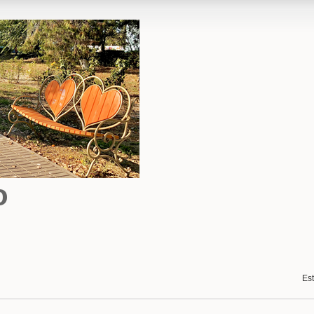
o
Est