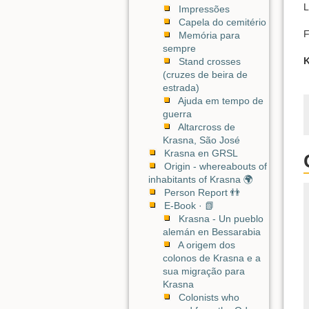
L
Impressões
Capela do cemitério
F
Memória para
sempre
K
Stand crosses
(cruzes de beira de
estrada)
Ajuda em tempo de
guerra
Altarcross de
Krasna, São José
Krasna en GRSL
Origin - whereabouts of
inhabitants of Krasna 🌍
Person Report 👬
E-Book · 📗
Krasna - Un pueblo
alemán en Bessarabia
A origem dos
colonos de Krasna e a
sua migração para
Krasna
Colonists who