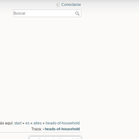
Conectarse
ás aquí:
start
»
es
»
alles
»
heads-of-household
Traza:
heads-of-household
•