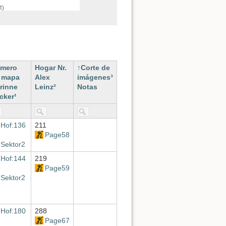
mero
Hogar Nr.
Corte de
 mapa
Alex
imágenes³
rinne
Leinz²
Notas
cker¹
Hof:136
211
Page58
Sektor2
Hof:144
219
Page59
Sektor2
Hof:180
288
Page67