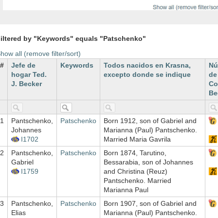
iltered by "Keywords" equals "Patschenko"
how all (remove filter/sort)
#
Jefe de
Keywords
Todos nacidos en Krasna,
Nú
hogar Ted.
excepto donde se indique
de
J. Becker
Co
Be
1
Pantschenko,
Patschenko
Born 1912, son of Gabriel and
Johannes
Marianna (Paul) Pantschenko.
I1702
Married Maria Gavrila
2
Pantschenko,
Patschenko
Born 1874, Tarutino,
Gabriel
Bessarabia, son of Johannes
I1759
and Christina (Reuz)
Pantschenko. Married
Marianna Paul
3
Pantschenko,
Patschenko
Born 1907, son of Gabriel and
Elias
Marianna (Paul) Pantschenko.