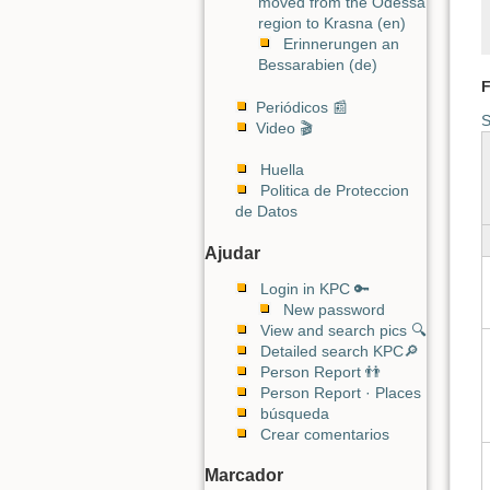
moved from the Odessa
region to Krasna (en)
Erinnerungen an
Bessarabien (de)
F
Periódicos 📰
S
Video 🎬
Huella
Politica de Proteccion
de Datos
Ajudar
Login in KPC 🔑
New password
View and search pics 🔍
Detailed search KPC🔎
Person Report 👬
Person Report · Places
búsqueda
Crear comentarios
Marcador