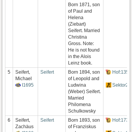
Born 1871, son
of Paul and
Helena
(Ziebart)
Seifert. Married
Christina
Gross. Note:
He is not found
in the Alois
Leinz book.
5
Seifert,
Seifert
Born 1894, son
Hof:135
Michael
of Leopold and
I1695
Ludwina
Sektor2
(Weber) Seifert.
Married
Philomena
Schulkowsky
6
Seifert,
Seifert
Born 1893, son
Hof:173
Zachäus
of Franziskus