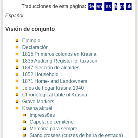
Traducciones de esta página:
de
en
es
fr
pt
uk
Español
Visión de conjunto
Ejemplo
Declaración
1815 Primeros colonos en Krasna
1835 Auditing Register for taxation
1847 elección de alcaldes
1852 Household
1871 Home- and Landowners
Jefes de hogar Krasna 1940
Chronological table of Krasna
Grave Markers
Krasna aktuell
Impressões
Capela do cemitério
Memória para sempre
Stand crosses (cruzes de beira de estrada)