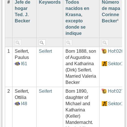
#
Jefe de
Keywords
Todos
Número
hogar
nacidos en
de mapa
Ted. J.
Krasna,
Corinne
Becker
excepto
Becker¹
donde se
indique
1
Seifert,
Seifert
Born 1888, son
Hof:026
Paulus
of Augustina
I61
and Katharina
Sektor1
(Dirk) Seifert.
Married Valeria
Becker
2
Seifert,
Seifert
Born 1890,
Hof:027
Ottilia
daughter of
I48
Michael and
Sektor1
Katharina
(Keller)
Mandernacht.