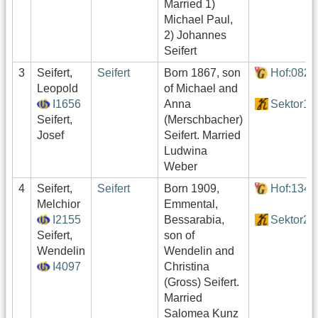
Married 1)
Michael Paul,
2) Johannes
Seifert
3
Seifert,
Seifert
Born 1867, son
Hof:082
Leopold
of Michael and
I1656
Anna
Sektor1
Seifert,
(Merschbacher)
Josef
Seifert. Married
Ludwina
Weber
4
Seifert,
Seifert
Born 1909,
Hof:134
Melchior
Emmental,
I2155
Bessarabia,
Sektor2
Seifert,
son of
Wendelin
Wendelin and
I4097
Christina
(Gross) Seifert.
Married
Salomea Kunz