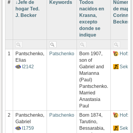
#
Jefe de
Keywords
Todos
Número
hogar Ted.
nacidos en
de mapa
J. Becker
Krasna,
Corinne
excepto
Becker¹
donde se
indique
1
Pantschenko,
Patschenko
Born 1907,
Hof:1
Elias
son of
I2142
Gabriel and
Sekto
Marianna
(Paul)
Pantschenko.
Married
Anastasia
Paul
2
Pantschenko,
Patschenko
Born 1874,
Hof:1
Gabriel
Tarutino,
I1759
Bessarabia,
Sekto