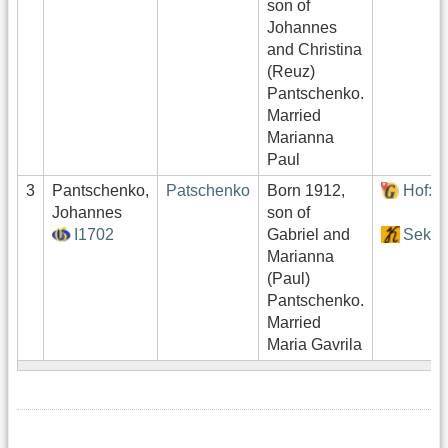
son of
Johannes
and Christina
(Reuz)
Pantschenko.
Married
Marianna
Paul
3
Pantschenko,
Patschenko
Born 1912,
Hof:1
Johannes
son of
I1702
Gabriel and
Sekto
Marianna
(Paul)
Pantschenko.
Married
Maria Gavrila