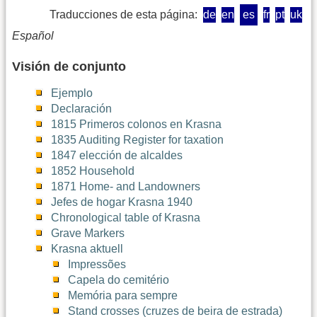
Traducciones de esta página:
de
en
es
fr
pt
uk
Español
Visión de conjunto
Ejemplo
Declaración
1815 Primeros colonos en Krasna
1835 Auditing Register for taxation
1847 elección de alcaldes
1852 Household
1871 Home- and Landowners
Jefes de hogar Krasna 1940
Chronological table of Krasna
Grave Markers
Krasna aktuell
Impressões
Capela do cemitério
Memória para sempre
Stand crosses (cruzes de beira de estrada)