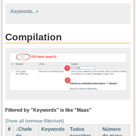
Keywords...
Compilation
Filtered by "Keywords" is like "Maas"
Show all (remove filter/sort)
#
Chefe
Keywords
Todos
Número
C
de
nascidos
do mapa
A