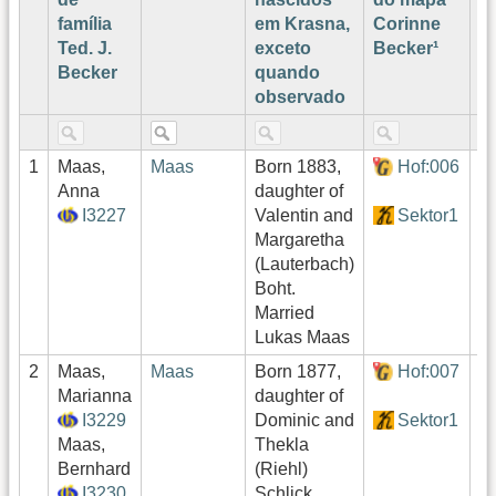
família
em Krasna,
Corinne
L
Ted. J.
exceto
Becker¹
Becker
quando
observado
1
Maas,
Maas
Born 1883,
Hof:006
b
Anna
daughter of
I3227
Valentin and
Sektor1
Margaretha
(Lauterbach)
Boht.
Married
Lukas Maas
2
Maas,
Maas
Born 1877,
Hof:007
b
Marianna
daughter of
b
I3229
Dominic and
Sektor1
Maas,
Thekla
Bernhard
(Riehl)
I3230
Schlick.