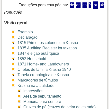
Traduções para esta página:
de
en
es
fr
pt
uk
Português
Visão geral
Exemplo
Declaração
1815 Primeiros colonos em Krasna
1835 Auditing Register for taxation
1847 eleição autárquica
1852 Household
1871 Home- and Landowners
Chefes de família Krasna 1940
Tabela cronológica de Krasna
Marcadores de túmulos
Krasna na atualidade
Impressões
Área de sepultamento
Memória para sempre
Cruzes de pé (cruzes de beira de estrada)