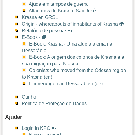
Ajuda em tempos de guerra
Altarcross de Krasna, São José
Krasna en GRSL
Origin - whereabouts of inhabitants of Krasna 🌍
Relatório de pessoas 👬
E-Book · 📗
E-Book: Krasna - Uma aldeia alemã na
Bessarábia
E-Book: A origem dos colonos de Krasna e a
sua migração para Krasna
Colonists who moved from the Odessa region
to Krasna (en)
Erinnerungen an Bessarabien (de)
Cunho
Política de Proteção de Dados
Ajudar
Login in KPC 🔑
New password