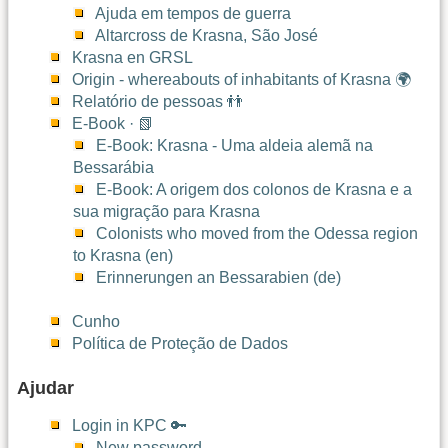
Ajuda em tempos de guerra
Altarcross de Krasna, São José
Krasna en GRSL
Origin - whereabouts of inhabitants of Krasna 🌍
Relatório de pessoas 👬
E-Book · 📗
E-Book: Krasna - Uma aldeia alemã na
Bessarábia
E-Book: A origem dos colonos de Krasna e a
sua migração para Krasna
Colonists who moved from the Odessa region
to Krasna (en)
Erinnerungen an Bessarabien (de)
Cunho
Política de Proteção de Dados
Ajudar
Login in KPC 🔑
New password