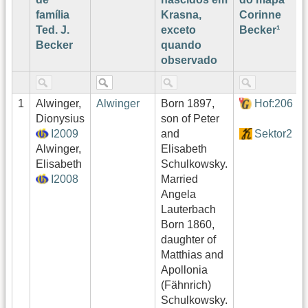
família
Krasna,
Corinne
Ted. J.
exceto
Becker¹
Becker
quando
observado
1
Alwinger,
Alwinger
Born 1897,
Hof:206
Dionysius
son of Peter
I2009
and
Sektor2
Alwinger,
Elisabeth
Elisabeth
Schulkowsky.
I2008
Married
Angela
Lauterbach
Born 1860,
daughter of
Matthias and
Apollonia
(Fähnrich)
Schulkowsky.