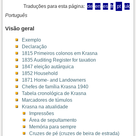
Traduções para esta página:
de
en
es
fr
pt
uk
Português
Visão geral
Exemplo
Declaração
1815 Primeiros colonos em Krasna
1835 Auditing Register for taxation
1847 eleição autárquica
1852 Household
1871 Home- and Landowners
Chefes de família Krasna 1940
Tabela cronológica de Krasna
Marcadores de túmulos
Krasna na atualidade
Impressões
Área de sepultamento
Memória para sempre
Cruzes de pé (cruzes de beira de estrada)