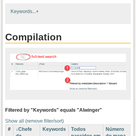
Keywords...
Compilation
Filtered by "Keywords" equals "Alwinger"
Show all (remove filter/sort)
#
Chefe
Keywords
Todos
Número
de
nascidos em
do mapa