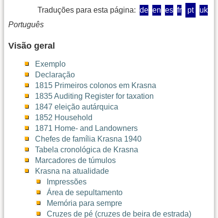
Traduções para esta página:
de
en
es
fr
pt
uk
Português
Visão geral
Exemplo
Declaração
1815 Primeiros colonos em Krasna
1835 Auditing Register for taxation
1847 eleição autárquica
1852 Household
1871 Home- and Landowners
Chefes de família Krasna 1940
Tabela cronológica de Krasna
Marcadores de túmulos
Krasna na atualidade
Impressões
Área de sepultamento
Memória para sempre
Cruzes de pé (cruzes de beira de estrada)