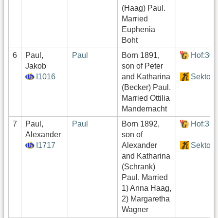
(Haag) Paul.
Married
Euphenia
Boht
6
Paul,
Paul
Born 1891,
Hof:30
Jakob
son of Peter
I1016
and Katharina
Sektor3
(Becker) Paul.
Married Ottilia
Mandernacht
7
Paul,
Paul
Born 1892,
Hof:37
Alexander
son of
I1717
Alexander
Sektor4
and Katharina
(Schrank)
Paul. Married
1) Anna Haag,
2) Margaretha
Wagner