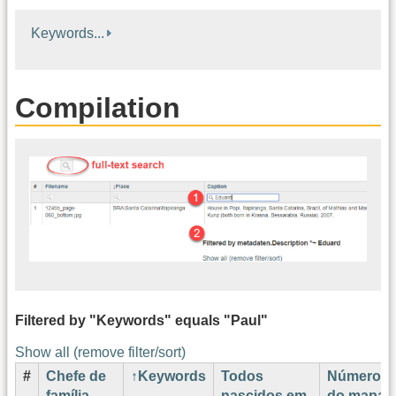
Keywords...
Compilation
Filtered by "Keywords" equals "Paul"
Show all (remove filter/sort)
#
Chefe de
Keywords
Todos
Número
família
nascidos em
do mapa