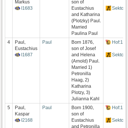
Markus
son of
I1683
Eustachius
Sektor2
and Katharina
(Plotzky) Paul.
Married
Paulina Paul
4
Paul,
Paul
Born 1876,
Hof:13
Eustachius
son of Josef
I1687
and Helena
Sektor2
(Arnold) Paul.
Married 1)
Petronilla
Haag, 2)
Katharina
Plotzy, 3)
Julianna Kahl
5
Paul,
Paul
Born 1900,
Hof:17
Kaspar
son of
I2168
Eustachius
Sektor2
and Petronilla