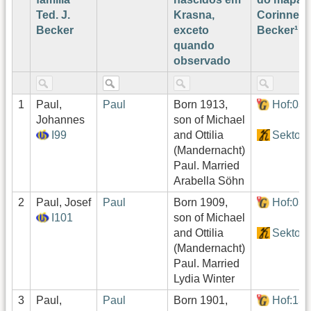
Ted. J.
Krasna,
Corinne
Becker
exceto
Becker¹
quando
observado
1
Paul,
Paul
Born 1913,
Hof:03
Johannes
son of Michael
I99
and Ottilia
Sektor1
(Mandernacht)
Paul. Married
Arabella Söhn
2
Paul, Josef
Paul
Born 1909,
Hof:03
I101
son of Michael
and Ottilia
Sektor1
(Mandernacht)
Paul. Married
Lydia Winter
3
Paul,
Paul
Born 1901,
Hof:13