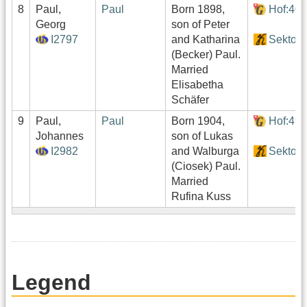
8
Paul,
Paul
Born 1898,
Hof:40
Georg
son of Peter
I2797
and Katharina
Sektor4
(Becker) Paul.
Married
Elisabetha
Schäfer
9
Paul,
Paul
Born 1904,
Hof:49
Johannes
son of Lukas
I2982
and Walburga
Sektor4
(Ciosek) Paul.
Married
Rufina Kuss
Legend