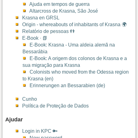
Ajuda em tempos de guerra
Altarcross de Krasna, São José
Krasna en GRSL
Origin - whereabouts of inhabitants of Krasna 🌍
Relatório de pessoas 👬
E-Book · 📗
E-Book: Krasna - Uma aldeia alemã na
Bessarábia
E-Book: A origem dos colonos de Krasna e a
sua migração para Krasna
Colonists who moved from the Odessa region
to Krasna (en)
Erinnerungen an Bessarabien (de)
Cunho
Política de Proteção de Dados
Ajudar
Login in KPC 🔑
New password