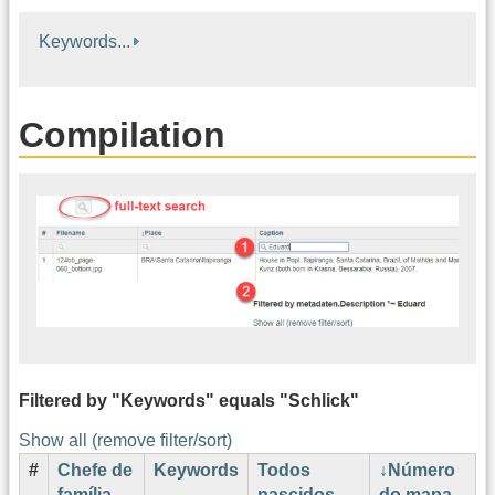
Keywords...
Compilation
Filtered by "Keywords" equals "Schlick"
Show all (remove filter/sort)
#
Chefe de
Keywords
Todos
Número
C
família
nascidos
do mapa
A