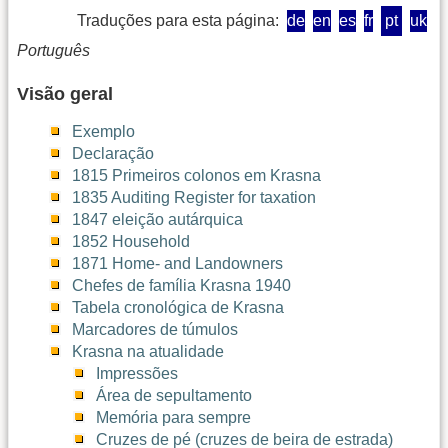
Traduções para esta página:
de
en
es
fr
pt
uk
Português
Visão geral
Exemplo
Declaração
1815 Primeiros colonos em Krasna
1835 Auditing Register for taxation
1847 eleição autárquica
1852 Household
1871 Home- and Landowners
Chefes de família Krasna 1940
Tabela cronológica de Krasna
Marcadores de túmulos
Krasna na atualidade
Impressões
Área de sepultamento
Memória para sempre
Cruzes de pé (cruzes de beira de estrada)