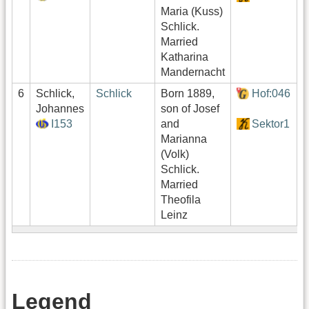
Maria (Kuss)
Schlick.
Married
Katharina
Mandernacht
6
Schlick,
Schlick
Born 1889,
Hof:046
0
Johannes
son of Josef
I153
and
Sektor1
Marianna
(Volk)
Schlick.
Married
Theofila
Leinz
Legend