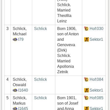
Schlick.
Married
Theofila
Leinz
3
Schlick,
Schlick
Born 1906,
Hof:030
0
Michael
son of Anton
I79
and
Sektor1
Genoveva
(Dirk)
Schlick.
Married
Apollonia
Zetnik
4
Schlick,
Schlick
Hof:084
2
Oswald
I1640
Sektor1
5
Schlick,
Schlick
Born 1901,
Hof:085
2
Markus
son of Josef
I1645
and Anna
Sektor1