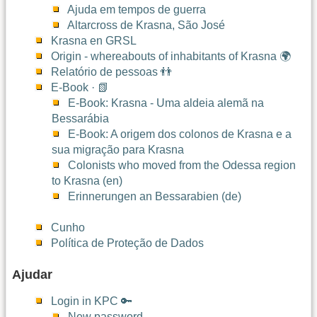
Ajuda em tempos de guerra
Altarcross de Krasna, São José
Krasna en GRSL
Origin - whereabouts of inhabitants of Krasna 🌍
Relatório de pessoas 👬
E-Book · 📗
E-Book: Krasna - Uma aldeia alemã na
Bessarábia
E-Book: A origem dos colonos de Krasna e a
sua migração para Krasna
Colonists who moved from the Odessa region
to Krasna (en)
Erinnerungen an Bessarabien (de)
Cunho
Política de Proteção de Dados
Ajudar
Login in KPC 🔑
New password