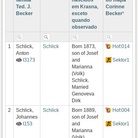
Ted. J.
em Krasna,
Corinne
L
Becker
exceto
Becker¹
quando
observado
1
Schlick,
Schlick
Born 1873,
Hof:014
b
Anton
son of Josef
I3173
and
Sektor1
Marianna
(Volk)
Schlick.
Married
Genoveva
Dirk
2
Schlick,
Schlick
Born 1889,
Hof:004
b
Johannes
son of Josef
I153
and
Sektor1
Marianna
(Volk)