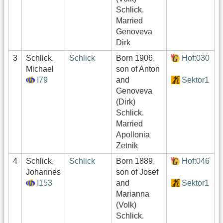
Schlick.
Married
Genoveva
Dirk
3
Schlick,
Schlick
Born 1906,
Hof:030
0
Michael
son of Anton
I79
and
Sektor1
Genoveva
(Dirk)
Schlick.
Married
Apollonia
Zetnik
4
Schlick,
Schlick
Born 1889,
Hof:046
0
Johannes
son of Josef
I153
and
Sektor1
Marianna
(Volk)
Schlick.