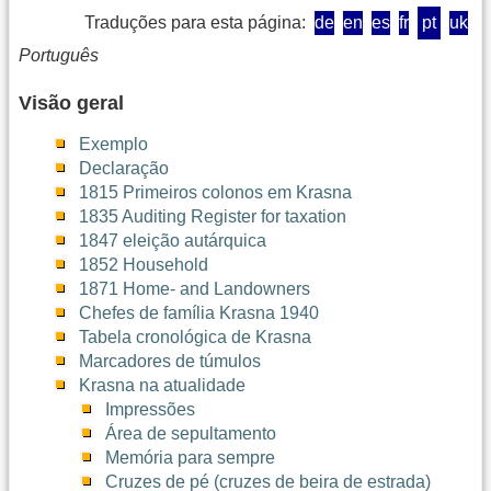
Traduções para esta página:
de
en
es
fr
pt
uk
Português
Visão geral
Exemplo
Declaração
1815 Primeiros colonos em Krasna
1835 Auditing Register for taxation
1847 eleição autárquica
1852 Household
1871 Home- and Landowners
Chefes de família Krasna 1940
Tabela cronológica de Krasna
Marcadores de túmulos
Krasna na atualidade
Impressões
Área de sepultamento
Memória para sempre
Cruzes de pé (cruzes de beira de estrada)