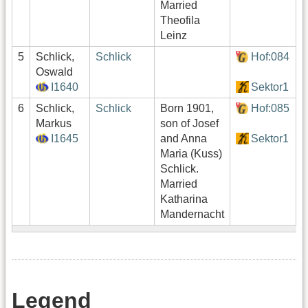
Married
Theofila
Leinz
5
Schlick,
Schlick
Hof:084
2
Oswald
I1640
Sektor1
6
Schlick,
Schlick
Born 1901,
Hof:085
2
Markus
son of Josef
I1645
and Anna
Sektor1
Maria (Kuss)
Schlick.
Married
Katharina
Mandernacht
Legend