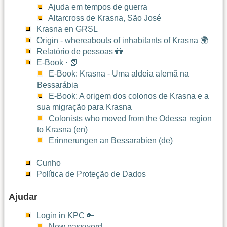
Ajuda em tempos de guerra
Altarcross de Krasna, São José
Krasna en GRSL
Origin - whereabouts of inhabitants of Krasna 🌍
Relatório de pessoas 👬
E-Book · 📗
E-Book: Krasna - Uma aldeia alemã na
Bessarábia
E-Book: A origem dos colonos de Krasna e a
sua migração para Krasna
Colonists who moved from the Odessa region
to Krasna (en)
Erinnerungen an Bessarabien (de)
Cunho
Política de Proteção de Dados
Ajudar
Login in KPC 🔑
New password