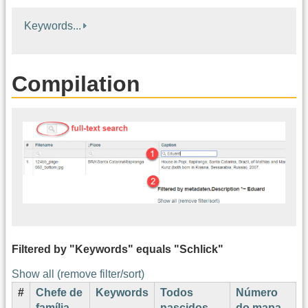
Keywords...
Compilation
Filtered by "Keywords" equals "Schlick"
Show all (remove filter/sort)
#
Chefe de
Keywords
Todos
Número
C
família
nascidos
do mapa
A