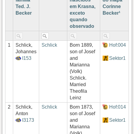
Ted. J.
em Krasna,
Corinne
L
Becker
exceto
Becker¹
quando
observado
1
Schlick,
Schlick
Born 1889,
Hof:004
b
Johannes
son of Josef
I153
and
Sektor1
Marianna
(Volk)
Schlick.
Married
Theofila
Leinz
2
Schlick,
Schlick
Born 1873,
Hof:014
b
Anton
son of Josef
I3173
and
Sektor1
Marianna
(Volk)