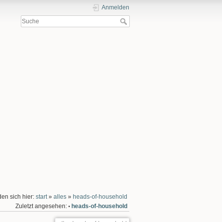
Anmelden
den sich hier:
start
»
alles
»
heads-of-household
Zuletzt angesehen:
heads-of-household
•