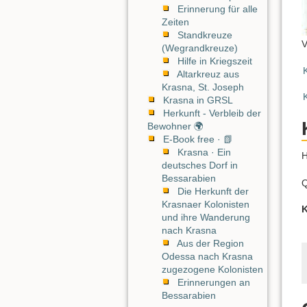
Erinnerung für alle
Zeiten
Standkreuze
V
(Wegrandkreuze)
Hilfe in Kriegszeit
Altarkreuz aus
Krasna, St. Joseph
Krasna in GRSL
Herkunft - Verbleib der
Bewohner 🌍
E-Book free · 📗
Krasna · Ein
H
deutsches Dorf in
Bessarabien
Q
Die Herkunft der
Krasnaer Kolonisten
K
und ihre Wanderung
nach Krasna
Aus der Region
Odessa nach Krasna
zugezogene Kolonisten
Erinnerungen an
Bessarabien