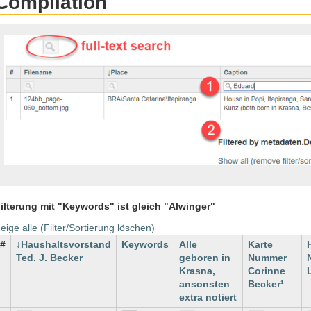
Compilation
ilterung mit "Keywords" ist gleich "Alwinger"
eige alle (Filter/Sortierung löschen)
#
Haushaltsvorstand
Keywords
Alle
Karte
Ted. J. Becker
geboren in
Nummer
Krasna,
Corinne
ansonsten
Becker¹
extra notiert