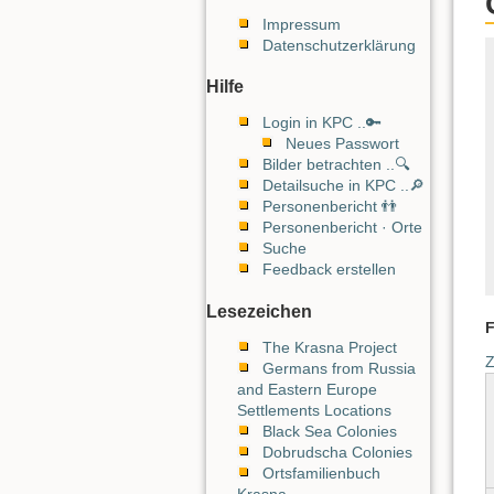
Impressum
Datenschutzerklärung
Hilfe
Login in KPC ..🔑
Neues Passwort
Bilder betrachten ..🔍
Detailsuche in KPC ..🔎
Personenbericht 👬
Personenbericht · Orte
Suche
Feedback erstellen
Lesezeichen
F
The Krasna Project
Z
Germans from Russia
and Eastern Europe
Settlements Locations
Black Sea Colonies
Dobrudscha Colonies
Ortsfamilienbuch
Krasna