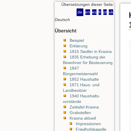
Übersetzungen dieser Seite:
de
en
es
fr
pt
uk
Deutsch
Übersicht
Beispiel
Erklärung
1815 Siedler in Krasna
1835 Erhebung der
Bewohner für Besteuerung
1847
Bürgermeisterwahl
1852 Haushalte
1871 Haus- und
Landbesitzer
1940 Haushalts-
vorstände
Zeittafel Krasna
Grabstellen
Krasna aktuell
Impressionen
Friedhofskapelle