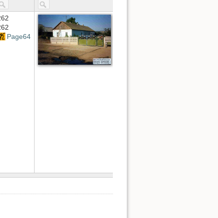
262
262
Page64