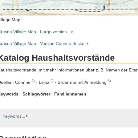
illage Map
Krasna Village Map · Large version...
Krasna Village Map · Version Corinne Becker
Katalog Haushaltsvorstände
aushaltsvorstände, mit mehr Informationen über z. B. Namen der Elte
1)
2)
3)
uellen: Corinne
· Leinz
· Bilder nur mit Anmeldung
eywords · Schlagwörter · Familiennamen
Keywords...