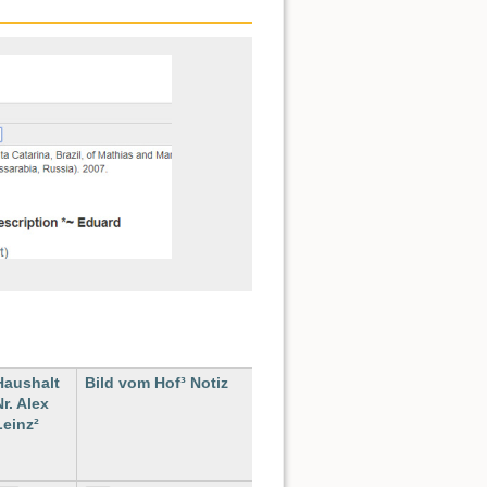
Haushalt
Bild vom Hof³ Notiz
Nr. Alex
Leinz²