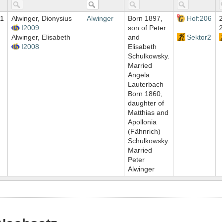
1
Alwinger, Dionysius
Alwinger
Born 1897,
Hof:206
I2009
son of Peter
Alwinger, Elisabeth
and
Sektor2
I2008
Elisabeth
Schulkowsky.
Married
Angela
Lauterbach
Born 1860,
daughter of
Matthias and
Apollonia
(Fähnrich)
Schulkowsky.
Married
Peter
Alwinger