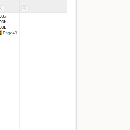
03a
03b
03b
Page43