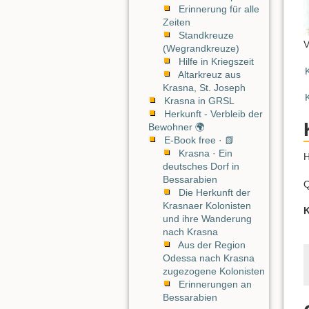
Erinnerung für alle
Zeiten
Standkreuze
V
(Wegrandkreuze)
Hilfe in Kriegszeit
Altarkreuz aus
Krasna, St. Joseph
Krasna in GRSL
Herkunft - Verbleib der
Bewohner 🌍
E-Book free · 📗
Krasna · Ein
H
deutsches Dorf in
Bessarabien
Q
Die Herkunft der
Krasnaer Kolonisten
K
und ihre Wanderung
nach Krasna
Aus der Region
Odessa nach Krasna
zugezogene Kolonisten
Erinnerungen an
Bessarabien