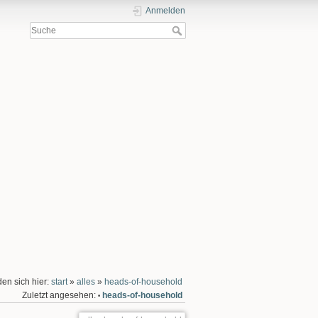
Anmelden
den sich hier:
start
»
alles
»
heads-of-household
Zuletzt angesehen:
heads-of-household
•