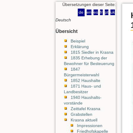
Übersetzungen dieser Seite:
de
en
es
fr
pt
uk
Deutsch
Übersicht
Beispiel
Erklärung
1815 Siedler in Krasna
1835 Erhebung der
Bewohner für Besteuerung
1847
Bürgermeisterwahl
1852 Haushalte
1871 Haus- und
Landbesitzer
1940 Haushalts-
vorstände
Zeittafel Krasna
Grabstellen
Krasna aktuell
Impressionen
Friedhofskapelle