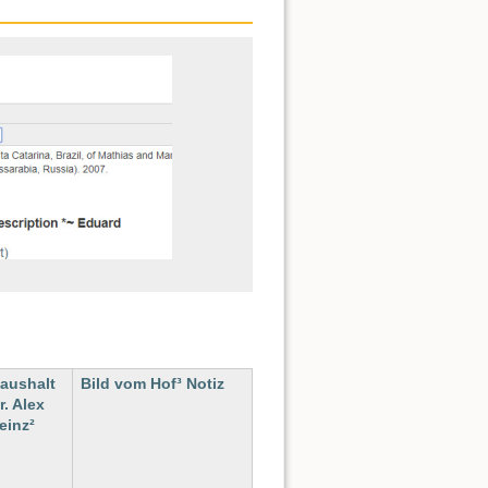
aushalt
Bild vom Hof³ Notiz
r. Alex
einz²