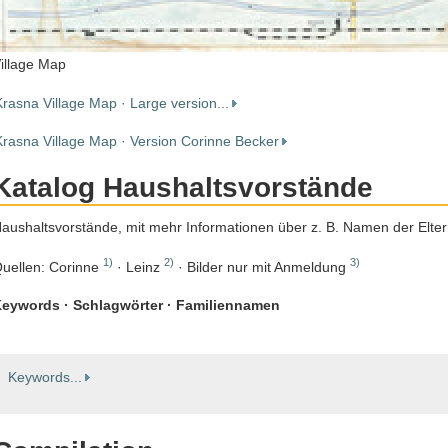
illage Map
Krasna Village Map · Large version...
Krasna Village Map · Version Corinne Becker
Katalog Haushaltsvorstände
aushaltsvorstände, mit mehr Informationen über z. B. Namen der Elte
1)
2)
3)
uellen: Corinne
· Leinz
· Bilder nur mit Anmeldung
eywords · Schlagwörter · Familiennamen
Keywords...