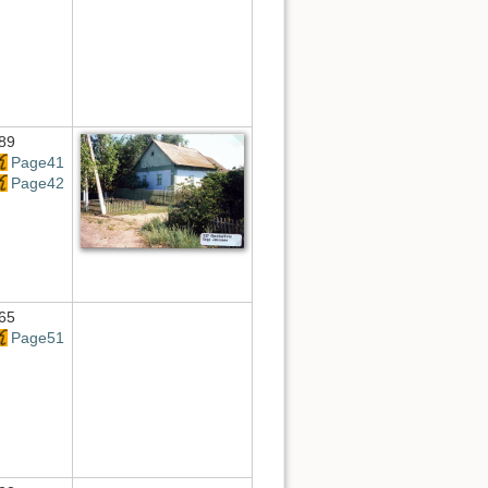
89
Page41
Page42
65
Page51