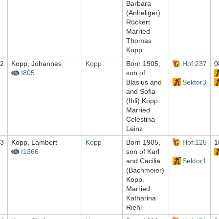
Barbara
(Anheliger)
Rückert.
Married
Thomas
Kopp
2
Kopp, Johannes
Kopp
Born 1905,
Hof:237
0
I805
son of
Blasius and
Sektor3
and Sofia
(Ihli) Kopp.
Married
Celestina
Leinz
3
Kopp, Lambert
Kopp
Born 1905,
Hof:125
1
I1366
son of Karl
and Cäcilia
Sektor1
(Bachmeier)
Kopp.
Married
Katharina
Riehl