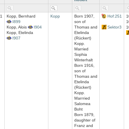
1
Kopp, Bernhard
Kopp
Born 1907,
Hof:251
1
I899
son of
1
Kopp, Alois
I904
Thomas and
Sektor3
1
Kopp, Etelinda
Etelinda
I907
(Rückert)
Kopp.
Married
Sophia
Winterhalt
Born 1916,
son of
Thomas and
Etelinda
(Rückert)
Kopp.
Marrried
Salomea
Boht
Born 1879,
daughter of
Franz and