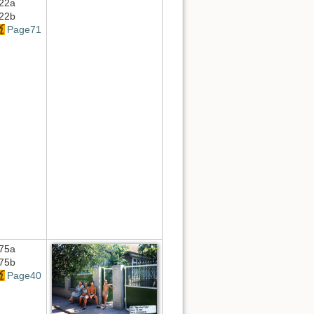
22a
22b
Page71
75a
75b
Page40