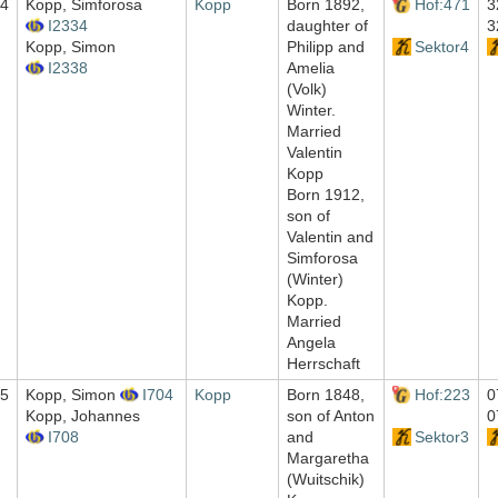
4
Kopp, Simforosa
Kopp
Born 1892,
Hof:471
3
I2334
daughter of
3
Kopp, Simon
Philipp and
Sektor4
I2338
Amelia
(Volk)
Winter.
Married
Valentin
Kopp
Born 1912,
son of
Valentin and
Simforosa
(Winter)
Kopp.
Married
Angela
Herrschaft
5
Kopp, Simon
I704
Kopp
Born 1848,
Hof:223
0
Kopp, Johannes
son of Anton
0
I708
and
Sektor3
Margaretha
(Wuitschik)