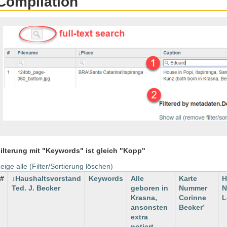
Compilation
ilterung mit "Keywords" ist gleich "Kopp"
eige alle (Filter/Sortierung löschen)
#
Haushaltsvorstand
Keywords
Alle
Karte
H
Ted. J. Becker
geboren in
Nummer
N
Krasna,
Corinne
L
ansonsten
Becker¹
extra
notiert