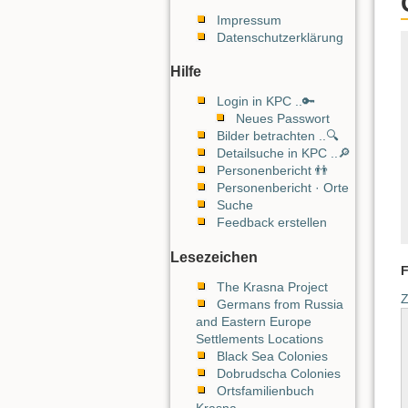
Impressum
Datenschutzerklärung
Hilfe
Login in KPC ..🔑
Neues Passwort
Bilder betrachten ..🔍
Detailsuche in KPC ..🔎
Personenbericht 👬
Personenbericht · Orte
Suche
Feedback erstellen
Lesezeichen
F
The Krasna Project
Z
Germans from Russia
and Eastern Europe
Settlements Locations
Black Sea Colonies
Dobrudscha Colonies
Ortsfamilienbuch
Krasna