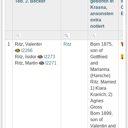
Ted. J. Becker
geboren in
Nu
Krasna,
Co
ansonsten
Be
extra
notiert
1
Ritz, Valentin
Ritz
Born 1875,
I2266
son of
Ritz, Isidor
I2273
Gottfried
Ritz, Martin
I2271
and
Marianna
(Harsche)
Ritz. Married
1) Klara
Kranich, 2)
Agnes
Gross
Born 1899,
son of
Valentin and