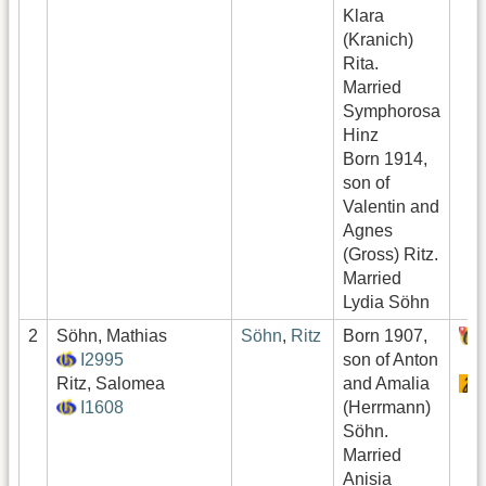
Klara
(Kranich)
Rita.
Married
Symphorosa
Hinz
Born 1914,
son of
Valentin and
Agnes
(Gross) Ritz.
Married
Lydia Söhn
2
Söhn, Mathias
Söhn
,
Ritz
Born 1907,
I2995
son of Anton
Ritz, Salomea
and Amalia
I1608
(Herrmann)
Söhn.
Married
Anisia