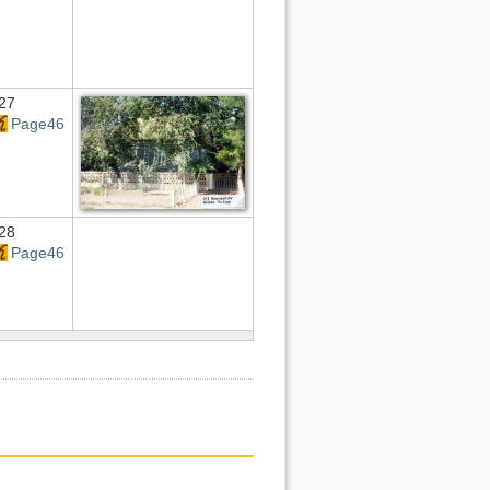
27
Page46
28
Page46