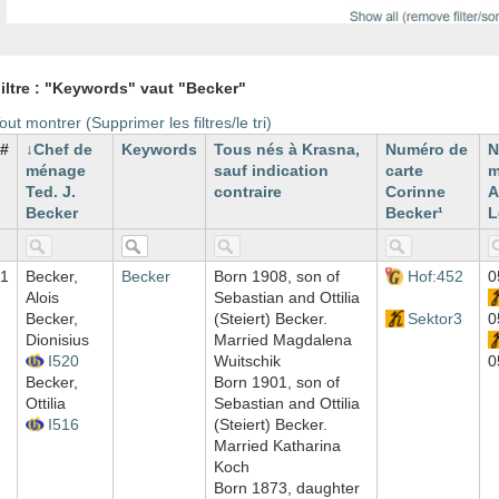
iltre : "Keywords" vaut "Becker"
out montrer (Supprimer les filtres/le tri)
#
Chef de
Keywords
Tous nés à Krasna,
Numéro de
N
ménage
sauf indication
carte
m
Ted. J.
contraire
Corinne
A
Becker
Becker¹
L
1
Becker,
Becker
Born 1908, son of
Hof:452
0
Alois
Sebastian and Ottilia
Becker,
(Steiert) Becker.
Sektor3
0
Dionisius
Married Magdalena
I520
Wuitschik
0
Becker,
Born 1901, son of
Ottilia
Sebastian and Ottilia
I516
(Steiert) Becker.
Married Katharina
Koch
Born 1873, daughter