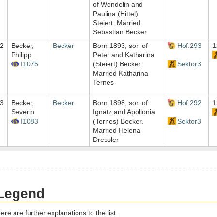
of Wendelin and
Paulina (Hittel)
Steiert. Married
Sebastian Becker
2
Becker,
Becker
Born 1893, son of
Hof:293
1
Philipp
Peter and Katharina
I1075
(Steiert) Becker.
Sektor3
Married Katharina
Ternes
3
Becker,
Becker
Born 1898, son of
Hof:292
1
Severin
Ignatz and Apollonia
I1083
(Ternes) Becker.
Sektor3
Married Helena
Dressler
Legend
ere are further explanations to the list.