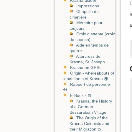
Krasna actuel
L
Impressions
Chapelle du
S
cimetière
Mémoire pour
K
toujours
Croix d'attente (croix
de chemin)
Aide en temps de
guerre
Altarcross de
Krasna, St. Joseph
Krasna en GRSL
Origin - whereabouts of
inhabitants of Krasna 🌍
Rapport de personne
👬
E-Book · 📗
Krasna, the History
of a German
Bessarabian Village
The Origin of the
Krasna Colonists and
their Migration to