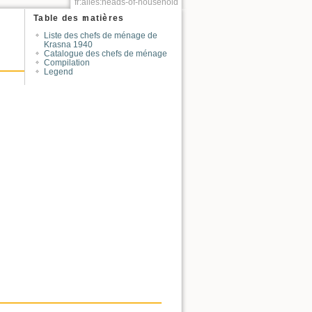
fr:alles:heads-of-household
Table des matières
Liste des chefs de ménage de
Krasna 1940
Catalogue des chefs de ménage
Compilation
Legend