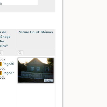
r de
Picture Court³ Mémos
énage
lex
einz²
56a
Page36
56c
Page37
56b