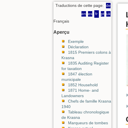
Traductions de cette page:
de
en
es
fr
pt
uk
Français
Aperçu
Exemple
Déclaration
1815 Premiers colons à
Krasna
1835 Auditing Register
for taxation
1847 élection
municipale
1852 Household
1871 Home- and
Landowners
Chefs de famille Krasna
1940
Tableau chronologique
de Krasna
Marqueurs de tombes