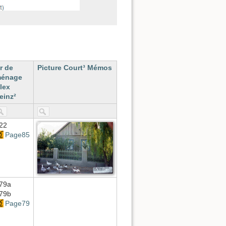
r de
Picture Court³ Mémos
énage
lex
einz²
22
Page85
79a
79b
Page79