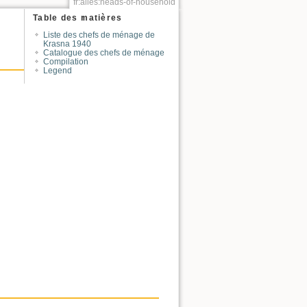
fr:alles:heads-of-household
Table des matières
Liste des chefs de ménage de
Krasna 1940
Catalogue des chefs de ménage
Compilation
Legend