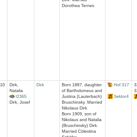
Dorothea Ternes
10
Dirk,
Dirk
Born 1887, daughter
Hof:317
3
Natalia
of Bartholomeus and
3
I2365
Justina (Lauterbach)
Sektor4
Dirk, Josef
Bruschinsky. Married
Nikolaus Dirk
Born 1909, son of
Nikolaus and Natalia
(Bruschinsky) Dirk.
Married Cölestina