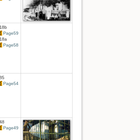
18b
Page59
18a
Page58
85
Page54
48
Page49