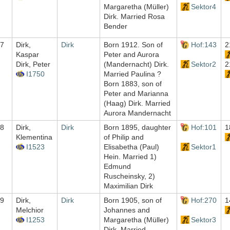
Margaretha (Müller)
Sektor4
Dirk. Married Rosa
Bender
7
Dirk,
Dirk
Born 1912. Son of
Hof:143
2
Kaspar
Peter and Aurora
Dirk, Peter
(Mandernacht) Dirk.
Sektor2
2
I1750
Married Paulina ?
Born 1883, son of
Peter and Marianna
(Haag) Dirk. Married
Aurora Mandernacht
8
Dirk,
Dirk
Born 1895, daughter
Hof:101
1
Klementina
of Philip and
I1523
Elisabetha (Paul)
Sektor1
Hein. Married 1)
Edmund
Ruscheinsky, 2)
Maximilian Dirk
9
Dirk,
Dirk
Born 1905, son of
Hof:270
1
Melchior
Johannes and
I1253
Margaretha (Müller)
Sektor3
Dirk. Married