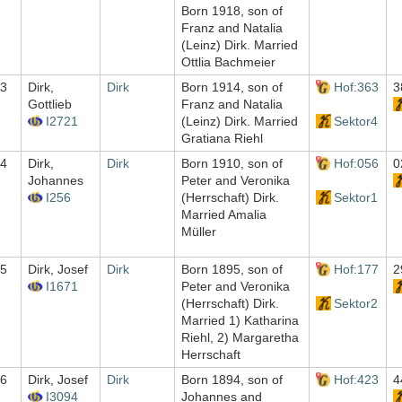
Born 1918, son of
Franz and Natalia
(Leinz) Dirk. Married
Ottlia Bachmeier
3
Dirk,
Dirk
Born 1914, son of
Hof:363
3
Gottlieb
Franz and Natalia
I2721
(Leinz) Dirk. Married
Sektor4
Gratiana Riehl
4
Dirk,
Dirk
Born 1910, son of
Hof:056
0
Johannes
Peter and Veronika
I256
(Herrschaft) Dirk.
Sektor1
Married Amalia
Müller
5
Dirk, Josef
Dirk
Born 1895, son of
Hof:177
2
I1671
Peter and Veronika
(Herrschaft) Dirk.
Sektor2
Married 1) Katharina
Riehl, 2) Margaretha
Herrschaft
6
Dirk, Josef
Dirk
Born 1894, son of
Hof:423
4
I3094
Johannes and