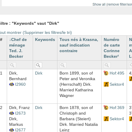
iltre : "Keywords" vaut "Dirk"
out montrer (Supprimer les filtres/le tri)
#
Chef de
Keywords
Tous nés à Krasna,
Numéro
N
ménage
sauf indication
de carte
m
Ted. J.
contraire
Corinne
A
Becker
Becker¹
L
1
Dirk,
Dirk
Born 1899, son of
Hof:495
4
Bernhard
Peter and Veronika
I2960
(Herrschaft) Dirk.
Sektor4
Married Katharina
Wagner
2
Dirk, Franz
Dirk
Born 1878, son of
Hof:369
3
I2673
Christoph and
3
Dirk,
Barbara (Steiert)
Sektor4
Markus
Dirk. Married Natalia
I2677
Leinz