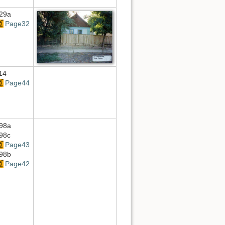
29a
Page32
14
Page44
98a
98c
Page43
98b
Page42