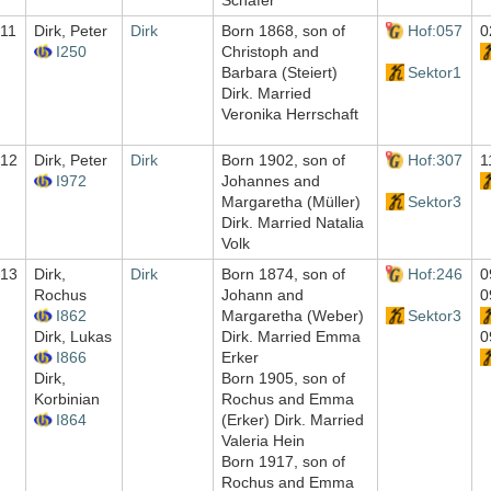
Schäfer
11
Dirk, Peter
Dirk
Born 1868, son of
Hof:057
0
I250
Christoph and
Barbara (Steiert)
Sektor1
Dirk. Married
Veronika Herrschaft
12
Dirk, Peter
Dirk
Born 1902, son of
Hof:307
1
I972
Johannes and
Margaretha (Müller)
Sektor3
Dirk. Married Natalia
Volk
13
Dirk,
Dirk
Born 1874, son of
Hof:246
0
Rochus
Johann and
0
I862
Margaretha (Weber)
Sektor3
Dirk, Lukas
Dirk. Married Emma
0
I866
Erker
Dirk,
Born 1905, son of
Korbinian
Rochus and Emma
I864
(Erker) Dirk. Married
Valeria Hein
Born 1917, son of
Rochus and Emma