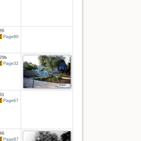
85
Page80
29b
Page32
91
Page67
46
Page87