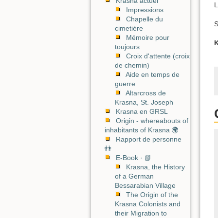
Krasna actuel
L
Impressions
Chapelle du
S
cimetière
Mémoire pour
K
toujours
Croix d'attente (croix
de chemin)
Aide en temps de
guerre
Altarcross de
Krasna, St. Joseph
Krasna en GRSL
Origin - whereabouts of
inhabitants of Krasna 🌍
Rapport de personne
👬
E-Book · 📗
Krasna, the History
of a German
Bessarabian Village
The Origin of the
Krasna Colonists and
their Migration to