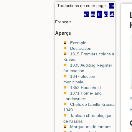
Traductions de cette page:
de
en
es
fr
pt
uk
Français
Aperçu
Exemple
Déclaration
1815 Premiers colons à
Krasna
1835 Auditing Register
for taxation
1847 élection
municipale
1852 Household
1871 Home- and
Landowners
Chefs de famille Krasna
1940
Tableau chronologique
de Krasna
Marqueurs de tombes