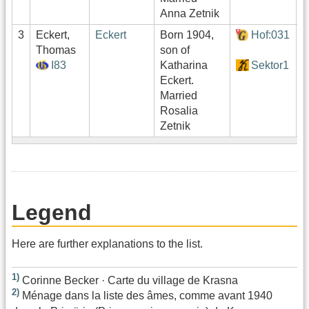
Anna Zetnik
3
Eckert,
Eckert
Born 1904,
Hof:031
0
Thomas
son of
I83
Katharina
Sektor1
Eckert.
Married
Rosalia
Zetnik
Legend
Here are further explanations to the list.
1)
Corinne Becker · Carte du village de Krasna
2)
Ménage dans la liste des âmes, comme avant 1940