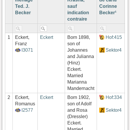
Ted. J.
sauf
Corinne
A
Becker
indication
Becker¹
L
contraire
1
Eckert,
Eckert
Born 1898,
Hof:415
4
Franz
son of
I3071
Johannes
Sektor4
and Julianna
(Hinz)
Eckert.
Married
Marianna
Mandernacht
2
Eckert,
Eckert
Born 1902,
Hof:334
3
Romanus
son of Adolf
I2577
and Rosa
Sektor4
(Dressler)
Eckert.
Married