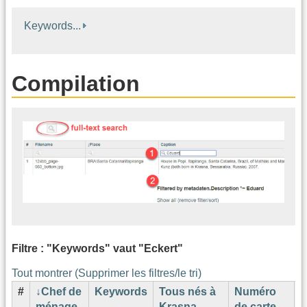
Keywords...
Compilation
Filtre : "Keywords" vaut "Eckert"
Tout montrer (Supprimer les filtres/le tri)
#
Chef de
Keywords
Tous nés à
Numéro
N
ménage
Krasna,
de carte