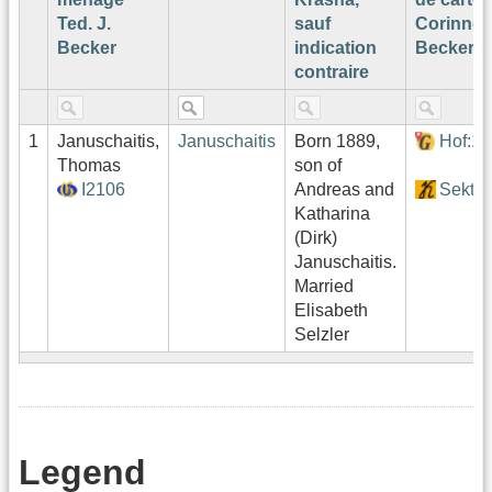
Ted. J.
sauf
Corinne
Becker
indication
Becker¹
contraire
1
Januschaitis,
Januschaitis
Born 1889,
Hof:1
Thomas
son of
I2106
Andreas and
Sektor
Katharina
(Dirk)
Januschaitis.
Married
Elisabeth
Selzler
Legend