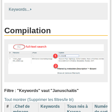
Keywords...
Compilation
Filtre : "Keywords" vaut "Januschaitis"
Tout montrer (Supprimer les filtres/le tri)
#
Chef de
Keywords
Tous nés à
Numéro
ménage
Krasna,
de carte