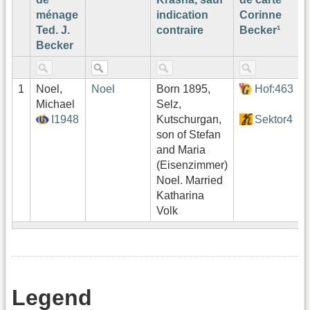
ménage
indication
Corinne
Ted. J.
contraire
Becker¹
Becker
1
Noel,
Noel
Born 1895,
Hof:463
Michael
Selz,
I1948
Kutschurgan,
Sektor4
son of Stefan
and Maria
(Eisenzimmer)
Noel. Married
Katharina
Volk
Legend