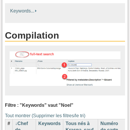
Keywords...
Compilation
Filtre : "Keywords" vaut "Noel"
Tout montrer (Supprimer les filtres/le tri)
#
Chef
Keywords
Tous nés à
Numéro
de
Krasna, sauf
de carte