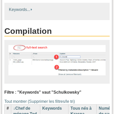
Keywords...
Compilation
Filtre : "Keywords" vaut "Schulkowsky"
Tout montrer (Supprimer les filtres/le tri)
#
Chef de
Keywords
Tous nés à
Numér
ménage Ted.
Krasna,
de cart