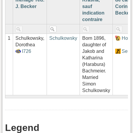
J. Becker
sauf
Corinn
indication
Becker¹
contraire
1
Schulkowsky,
Schulkowsky
Born 1896,
Hof:
Dorothea
daughter of
I726
Jakob and
Sekt
Katharina
(Harabura)
Bachmeier.
Married
Simon
Schulkowsky
Legend