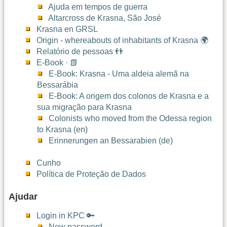
Ajuda em tempos de guerra
Altarcross de Krasna, São José
Krasna en GRSL
Origin - whereabouts of inhabitants of Krasna 🌍
Relatório de pessoas 👬
E-Book · 📗
E-Book: Krasna - Uma aldeia alemã na
Bessarábia
E-Book: A origem dos colonos de Krasna e a
sua migração para Krasna
Colonists who moved from the Odessa region
to Krasna (en)
Erinnerungen an Bessarabien (de)
Cunho
Política de Proteção de Dados
Ajudar
Login in KPC 🔑
New password