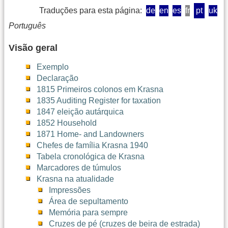
Traduções para esta página:
de
en
es
fr
pt
uk
Português
Visão geral
Exemplo
Declaração
1815 Primeiros colonos em Krasna
1835 Auditing Register for taxation
1847 eleição autárquica
1852 Household
1871 Home- and Landowners
Chefes de família Krasna 1940
Tabela cronológica de Krasna
Marcadores de túmulos
Krasna na atualidade
Impressões
Área de sepultamento
Memória para sempre
Cruzes de pé (cruzes de beira de estrada)