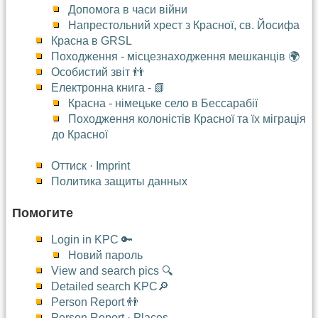
Допомога в часи війни
Напрестольний хрест з Красної, св. Йосифа
Красна в GRSL
Походження - місцезнаходження мешканців 🌍
Особистий звіт 👬
Електронна книга - 📗
Красна - німецьке село в Бессарабії
Походження колоністів Красної та їх міграція
до Красної
Оттиск · Imprint
Политика защиты данных
Помогите
Login in KPC 🔑
Новий пароль
View and search pics 🔍
Detailed search KPC🔎
Person Report 👬
Person Report · Places