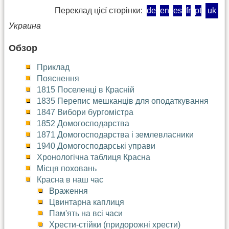
Переклад цієї сторінки:
de
en
es
fr
pt
uk
Украина
Обзор
Приклад
Пояснення
1815 Поселенці в Красній
1835 Перепис мешканців для оподаткування
1847 Вибори бургомістра
1852 Домогосподарства
1871 Домогосподарства і землевласники
1940 Домогосподарські управи
Хронологічна таблиця Красна
Місця поховань
Красна в наш час
Враження
Цвинтарна каплиця
Пам'ять на всі часи
Хрести-стійки (придорожні хрести)