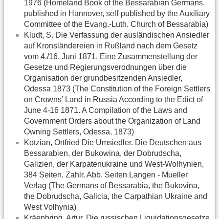
1976 (Homeland Book of the Bessarabian Germans,
published in Hannover, self-published by the Auxiliary
Committee of the Evang.-Luth. Church of Bessarabia)
Kludt, S. Die Verfassung der ausländischen Ansiedler
auf Kronsländereien in Rußland nach dem Gesetz
vom 4./16. Juni 1871. Eine Zusammenstellung der
Gesetze und Regierungsverodnungen über die
Organisation der grundbesitzenden Ansiedler,
Odessa 1873 (The Constitution of the Foreign Settlers
on Crowns’ Land in Russia According to the Edict of
June 4-16 1871. A Compilation of the Laws and
Government Orders about the Organization of Land
Owning Settlers, Odessa, 1873)
Kotzian, Ortfried Die Umsiedler. Die Deutschen aus
Bessarabien, der Bukowina, der Dobrudscha,
Galizien, der Karpatenukraine und West-Wolhynien,
384 Seiten, Zahlr. Abb. Seiten Langen - Mueller
Verlag (The Germans of Bessarabia, the Bukovina,
the Dobrudscha, Galicia, the Carpathian Ukraine and
West Volhynia)
Kräenbring, Artur, Die russischen Liquidationsgesetze