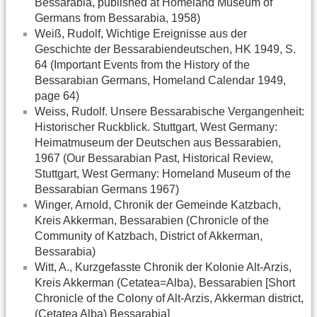
Bessarabia, published at Homeland Museum of
Germans from Bessarabia, 1958)
Weiß, Rudolf, Wichtige Ereignisse aus der
Geschichte der Bessarabiendeutschen, HK 1949, S.
64 (Important Events from the History of the
Bessarabian Germans, Homeland Calendar 1949,
page 64)
Weiss, Rudolf. Unsere Bessarabische Vergangenheit:
Historischer Ruckblick. Stuttgart, West Germany:
Heimatmuseum der Deutschen aus Bessarabien,
1967 (Our Bessarabian Past, Historical Review,
Stuttgart, West Germany: Homeland Museum of the
Bessarabian Germans 1967)
Winger, Arnold, Chronik der Gemeinde Katzbach,
Kreis Akkerman, Bessarabien (Chronicle of the
Community of Katzbach, District of Akkerman,
Bessarabia)
Witt, A., Kurzgefasste Chronik der Kolonie Alt-Arzis,
Kreis Akkerman (Cetatea=Alba), Bessarabien [Short
Chronicle of the Colony of Alt-Arzis, Akkerman district,
(Cetatea Alba) Bessarabia]