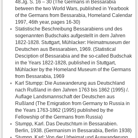
48.Jg. S. 16 – 30 (The Germans in Bessarabia
between the two World Wars, published in Yearbook
of the Germans from Bessarabia, Homeland Calendar
1997, 46th year, pages 16-30)
Statistische Beschreibung Bessarabiens und des
sogenannten Budschaks aufgestellt in dem Jahren
1822-1828. Stuttgart, Mühlacker: Heimatmuseum der
Deutschen aus Bessarabien, 1969. (Statistical
Desciption of Bessarabia and the so-called Budschak
in the Years 1822-1828, published in Stuttgart,
Mühlacker by the Homeland Museum of the Germans
from Bessarabia, 1969
Karl Stumpp: Die Auswanderung aus Deutschland
nach Rußland in den Jahren 1763 bis 1862 (1995) /.
Auflage Landsmannschaft der Deutschen aus
Rußland (The Emigration from Germany to Russia in
the Years 1763-1862 (1995) published by the
Fellowship of the Germans from Russia)
Stumpp, Karl. Das Deutschtum in Bessarabien.
Berlin, 1938. (Germanism in Bessarabia, Berlin 1938)
Stumpp, Karl: Von der Urheimat und Auswanderung