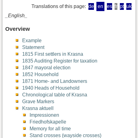
Translations of this page:
de
en
es
fr
pt
uk
_English_
Overview
Example
Statement
1815 First settlers in Krasna
1835 Auditing Register for taxation
1847 mayoral election
1852 Household
1871 Home- and Landowners
1940 Heads of Household
Chronological table of Krasna
Grave Markers
Krasna aktuell
Impressionen
Friedhofskapelle
Memory for all time
Stand crosses (wayside crosses)