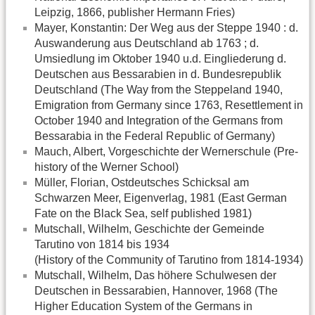
Leipzig, 1866, publisher Hermann Fries)
Mayer, Konstantin: Der Weg aus der Steppe 1940 : d.
Auswanderung aus Deutschland ab 1763 ; d.
Umsiedlung im Oktober 1940 u.d. Eingliederung d.
Deutschen aus Bessarabien in d. Bundesrepublik
Deutschland (The Way from the Steppeland 1940,
Emigration from Germany since 1763, Resettlement in
October 1940 and Integration of the Germans from
Bessarabia in the Federal Republic of Germany)
Mauch, Albert, Vorgeschichte der Wernerschule (Pre-
history of the Werner School)
Müller, Florian, Ostdeutsches Schicksal am
Schwarzen Meer, Eigenverlag, 1981 (East German
Fate on the Black Sea, self published 1981)
Mutschall, Wilhelm, Geschichte der Gemeinde
Tarutino von 1814 bis 1934
(History of the Community of Tarutino from 1814-1934)
Mutschall, Wilhelm, Das höhere Schulwesen der
Deutschen in Bessarabien, Hannover, 1968 (The
Higher Education System of the Germans in