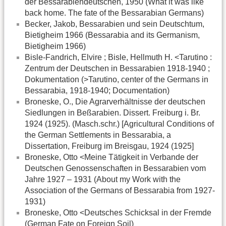
der Bessarabiendeutschen, 1950 (What it was like
back home. The fate of the Bessarabian Germans)
Becker, Jakob, Bessarabien und sein Deutschtum,
Bietigheim 1966 (Bessarabia and its Germanism,
Bietigheim 1966)
Bisle-Fandrich, Elvire ; Bisle, Hellmuth H. <Tarutino :
Zentrum der Deutschen in Bessarabien 1918-1940 ;
Dokumentation (>Tarutino, center of the Germans in
Bessarabia, 1918-1940; Documentation)
Broneske, O., Die Agrarverhältnisse der deutschen
Siedlungen in Beßarabien. Dissert. Freiburg i. Br.
1924 (1925). (Masch.schr.) [Agricultural Conditions of
the German Settlements in Bessarabia, a
Dissertation, Freiburg im Breisgau, 1924 (1925]
Broneske, Otto <Meine Tätigkeit in Verbande der
Deutschen Genossenschaften in Bessarabien vom
Jahre 1927 – 1931 (About my Work with the
Association of the Germans of Bessarabia from 1927-
1931)
Broneske, Otto <Deutsches Schicksal in der Fremde
(German Fate on Foreign Soil)