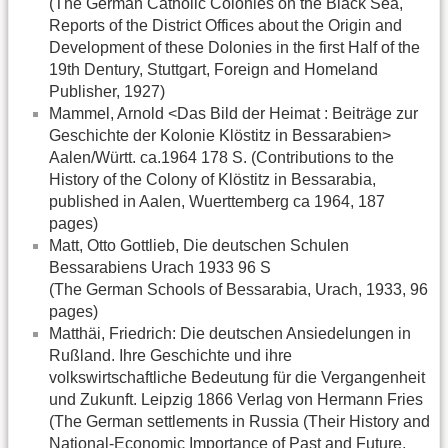
(The German Catholic Colonies on the Black Sea,
Reports of the District Offices about the Origin and
Development of these Dolonies in the first Half of the
19th Dentury, Stuttgart, Foreign and Homeland
Publisher, 1927)
Mammel, Arnold <Das Bild der Heimat : Beiträge zur
Geschichte der Kolonie Klöstitz in Bessarabien>
Aalen/Württ. ca.1964 178 S. (Contributions to the
History of the Colony of Klöstitz in Bessarabia,
published in Aalen, Wuerttemberg ca 1964, 187
pages)
Matt, Otto Gottlieb, Die deutschen Schulen
Bessarabiens Urach 1933 96 S
(The German Schools of Bessarabia, Urach, 1933, 96
pages)
Matthäi, Friedrich: Die deutschen Ansiedelungen in
Rußland. Ihre Geschichte und ihre
volkswirtschaftliche Bedeutung für die Vergangenheit
und Zukunft. Leipzig 1866 Verlag von Hermann Fries
(The German settlements in Russia (Their History and
National-Economic Importance of Past and Future,