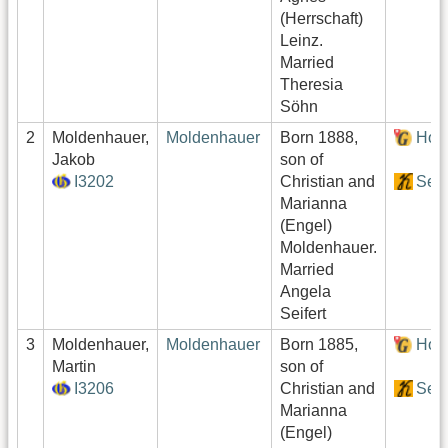
(Herrschaft)
Leinz.
Married
Theresia
Söhn
2
Moldenhauer,
Moldenhauer
Born 1888,
Hof
Jakob
son of
I3202
Christian and
Sekt
Marianna
(Engel)
Moldenhauer.
Married
Angela
Seifert
3
Moldenhauer,
Moldenhauer
Born 1885,
Hof
Martin
son of
I3206
Christian and
Sekt
Marianna
(Engel)