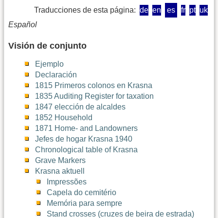
Traducciones de esta página:
de
en
es
fr
pt
uk
Español
Visión de conjunto
Ejemplo
Declaración
1815 Primeros colonos en Krasna
1835 Auditing Register for taxation
1847 elección de alcaldes
1852 Household
1871 Home- and Landowners
Jefes de hogar Krasna 1940
Chronological table of Krasna
Grave Markers
Krasna aktuell
Impressões
Capela do cemitério
Memória para sempre
Stand crosses (cruzes de beira de estrada)