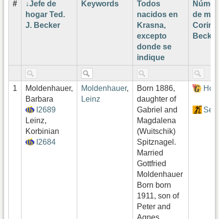
#
Jefe de
Keywords
Todos
Númer
hogar Ted.
nacidos en
de ma
J. Becker
Krasna,
Corinn
excepto
Becker
donde se
indique
1
Moldenhauer,
Moldenhauer
,
Born 1886,
Hof
Barbara
Leinz
daughter of
I2689
Gabriel and
Sekt
Leinz,
Magdalena
Korbinian
(Wuitschik)
I2684
Spitznagel.
Married
Gottfried
Moldenhauer
Born born
1911, son of
Peter and
Agnes