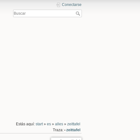
Conectarse
Estás aquí:
start
»
es
»
alles
»
zeittafel
Traza:
zeittafel
•