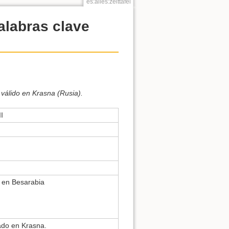
es:alles:zeittafel
alabras clave
 válido en Krasna (Rusia).
I
 en Besarabia
ado en Krasna.