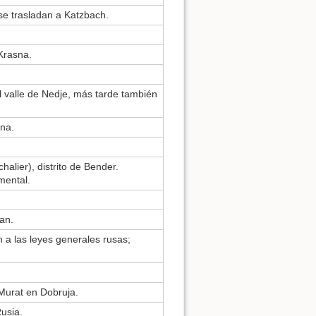
se trasladan a Katzbach.
Krasna.
l valle de Nedje, más tarde también
na.
alier), distrito de Bender.
mental.
an.
n a las leyes generales rusas;
Murat en Dobruja.
usia.