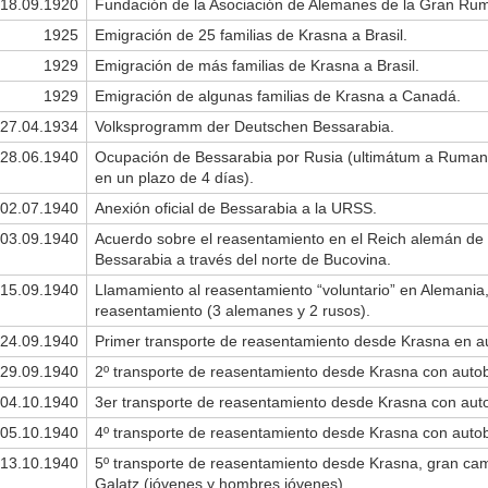
18.09.1920
Fundación de la Asociación de Alemanes de la Gran Ru
1925
Emigración de 25 familias de Krasna a Brasil.
1929
Emigración de más familias de Krasna a Brasil.
1929
Emigración de algunas familias de Krasna a Canadá.
27.04.1934
Volksprogramm der Deutschen Bessarabia.
28.06.1940
Ocupación de Bessarabia por Rusia (ultimátum a Ruma
en un plazo de 4 días).
02.07.1940
Anexión oficial de Bessarabia a la URSS.
03.09.1940
Acuerdo sobre el reasentamiento en el Reich alemán de 
Bessarabia a través del norte de Bucovina.
15.09.1940
Llamamiento al reasentamiento “voluntario” en Alemani
reasentamiento (3 alemanes y 2 rusos).
24.09.1940
Primer transporte de reasentamiento desde Krasna en au
29.09.1940
2º transporte de reasentamiento desde Krasna con autob
04.10.1940
3er transporte de reasentamiento desde Krasna con auto
05.10.1940
4º transporte de reasentamiento desde Krasna con autob
13.10.1940
5º transporte de reasentamiento desde Krasna, gran ca
Galatz (jóvenes y hombres jóvenes).