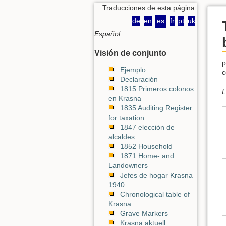
Traducciones de esta página:
de
en
es
fr
pt
uk
Español
Visión de conjunto
p
Ejemplo
c
Declaración
1815 Primeros colonos
L
en Krasna
1835 Auditing Register
for taxation
1847 elección de
alcaldes
1852 Household
1871 Home- and
Landowners
Jefes de hogar Krasna
1940
Chronological table of
Krasna
Grave Markers
Krasna aktuell