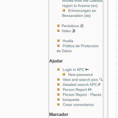
moved from the Odessa
region to Krasna (en)
Erinnerungen an
Bessarabien (de)
Periódicos 📰
Video 🎬
Huella
Politica de Proteccion
de Datos
Ajudar
Login in KPC 🔑
New password
View and search pics 🔍
Detailed search KPC🔎
Person Report 👬
Person Report · Places
búsqueda
Crear comentarios
Marcador