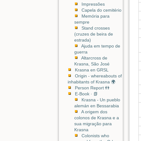
Impressões
Capela do cemitério
Memória para
sempre
Stand crosses
(cruzes de beira de
estrada)
Ajuda em tempo de
guerra
Altarcross de
Krasna, São José
Krasna en GRSL
Origin - whereabouts of
inhabitants of Krasna 🌍
Person Report 👬
E-Book · 📗
Krasna - Un pueblo
alemán en Bessarabia
A origem dos
colonos de Krasna e a
sua migração para
Krasna
Colonists who