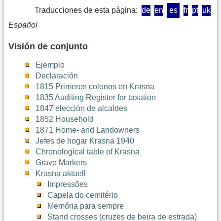
Traducciones de esta página:
de
en
es
fr
pt
uk
Español
Visión de conjunto
Ejemplo
Declaración
1815 Primeros colonos en Krasna
1835 Auditing Register for taxation
1847 elección de alcaldes
1852 Household
1871 Home- and Landowners
Jefes de hogar Krasna 1940
Chronological table of Krasna
Grave Markers
Krasna aktuell
Impressões
Capela do cemitério
Memória para sempre
Stand crosses (cruzes de beira de estrada)