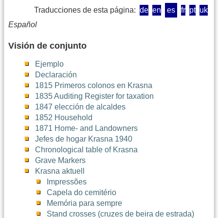
Traducciones de esta página:
de
en
es
fr
pt
uk
Español
Visión de conjunto
Ejemplo
Declaración
1815 Primeros colonos en Krasna
1835 Auditing Register for taxation
1847 elección de alcaldes
1852 Household
1871 Home- and Landowners
Jefes de hogar Krasna 1940
Chronological table of Krasna
Grave Markers
Krasna aktuell
Impressões
Capela do cemitério
Memória para sempre
Stand crosses (cruzes de beira de estrada)