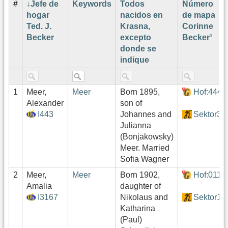
#
Jefe de
Keywords
Todos
Número
hogar
nacidos en
de mapa
Ted. J.
Krasna,
Corinne
Becker
excepto
Becker¹
donde se
indique
1
Meer,
Meer
Born 1895,
Hof:444
Alexander
son of
I443
Johannes and
Sektor3
Julianna
(Bonjakowsky)
Meer. Married
Sofia Wagner
2
Meer,
Meer
Born 1902,
Hof:011
Amalia
daughter of
I3167
Nikolaus and
Sektor1
Katharina
(Paul)