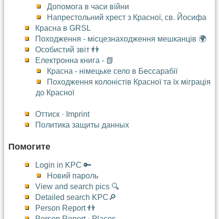
Допомога в часи війни
Напрестольний хрест з Красної, св. Йосифа
Красна в GRSL
Походження - місцезнаходження мешканців 🌍
Особистий звіт 👬
Електронна книга - 📗
Красна - німецьке село в Бессарабії
Походження колоністів Красної та їх міграція
до Красної
Оттиск · Imprint
Политика защиты данных
Помогите
Login in KPC 🔑
Новий пароль
View and search pics 🔍
Detailed search KPC🔎
Person Report 👬
Person Report · Places