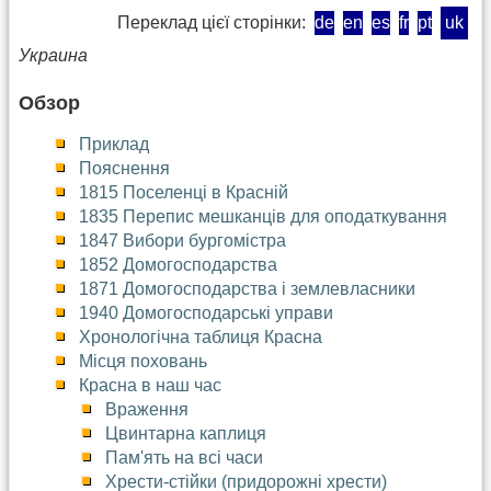
Переклад цієї сторінки:
de
en
es
fr
pt
uk
Украина
Обзор
Приклад
Пояснення
1815 Поселенці в Красній
1835 Перепис мешканців для оподаткування
1847 Вибори бургомістра
1852 Домогосподарства
1871 Домогосподарства і землевласники
1940 Домогосподарські управи
Хронологічна таблиця Красна
Місця поховань
Красна в наш час
Враження
Цвинтарна каплиця
Пам'ять на всі часи
Хрести-стійки (придорожні хрести)