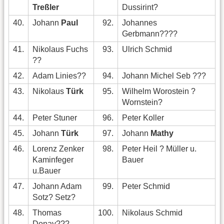
Treßler
Dussirint?
40.
Johann
Paul
92.
Johannes
Gerbmann????
41.
Nikolaus Fuchs
93.
Ulrich Schmid
??
42.
Adam Linies??
94.
Johann Michel Seb ???
43.
Nikolaus
Türk
95.
Wilhelm Worostein ?
Wornstein?
44.
Peter Stuner
96.
Peter Koller
45.
Johann
Türk
97.
Johann
Mathy
46.
Lorenz Zenker
98.
Peter Heil ? Müller u.
Kaminfeger
Bauer
u.Bauer
47.
Johann Adam
99.
Peter Schmid
Sotz? Setz?
48.
Thomas
100.
Nikolaus Schmid
Donay???