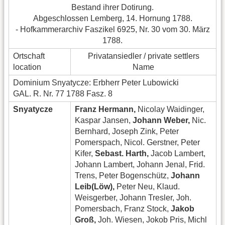
Bestand ihrer Dotirung.
Abgeschlossen Lemberg, 14. Hornung 1788.
- Hofkammerarchiv Faszikel 6925, Nr. 30 vom 30. März
1788.
Ortschaft
Privatansiedler / private settlers
location
Name
Dominium Snyatycze: Erbherr Peter Lubowicki
GAL. R. Nr. 77 1788 Fasz. 8
Snyatycze
Franz Hermann,
Nicolay Waidinger,
Kaspar Jansen,
Johann Weber,
Nic.
Bernhard, Joseph Zink, Peter
Pomerspach, Nicol. Gerstner, Peter
Kifer,
Sebast. Harth,
Jacob Lambert,
Johann Lambert, Johann Jenal, Frid.
Trens, Peter Bogenschütz,
Johann
Leib(Löw),
Peter Neu, Klaud.
Weisgerber, Johann Tresler, Joh.
Pomersbach, Franz Stock,
Jakob
Groß,
Joh. Wiesen, Jokob Pris, Michl