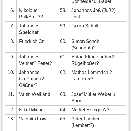
Schneider u. Bauer
6.
Nikolaus
58.
Johannes Joß (Juß?)
Prill/Brill ??
Jost
7.
Johannes
59.
Jakob Schütt
Speicher
8.
Friedrich Ott
60.
Simon Schob
(Schoeph)?
9.
Johannes
61.
Anton Klingelheber?
Veltner? Fetter?
Rügelhoßer?
10.
Johannes
62.
Mathes Lemmrich ?
Großmann?
Lammker?
Gäßner?
11.
Valtin Weilland
63.
Josef Müller Weber u.
Bauer
12.
Nikel Michel
64.
Michel Homgen??
13.
Valentin
Löw
65.
Peter Lambert
(Lembert?)