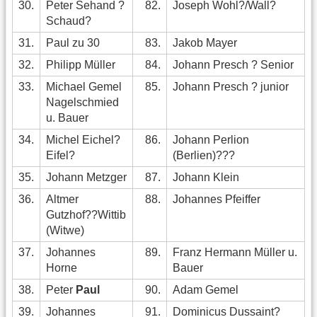
30.
Peter Sehand ?
82.
Joseph Wohl?/Wall?
Schaud?
31.
Paul zu 30
83.
Jakob Mayer
32.
Philipp Müller
84.
Johann Presch ? Senior
33.
Michael Gemel
85.
Johann Presch ? junior
Nagelschmied
u. Bauer
34.
Michel Eichel?
86.
Johann Perlion
Eifel?
(Berlien)???
35.
Johann Metzger
87.
Johann Klein
36.
Altmer
88.
Johannes Pfeiffer
Gutzhof??Wittib
(Witwe)
37.
Johannes
89.
Franz Hermann Müller u.
Horne
Bauer
38.
Peter
Paul
90.
Adam Gemel
39.
Johannes
91.
Dominicus Dussaint?