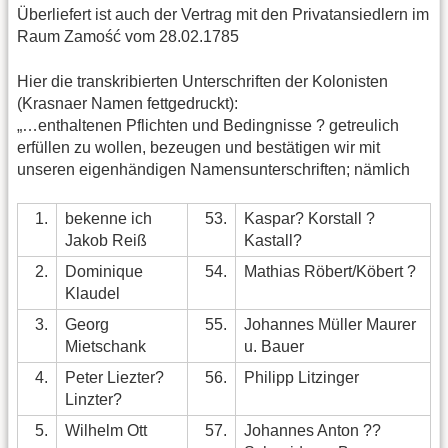
Überliefert ist auch der Vertrag mit den Privatansiedlern im
Raum Zamość vom 28.02.1785
Hier die transkribierten Unterschriften der Kolonisten
(Krasnaer Namen fettgedruckt):
„…enthaltenen Pflichten und Bedingnisse ? getreulich
erfüllen zu wollen, bezeugen und bestätigen wir mit
unseren eigenhändigen Namensunterschriften; nämlich
1.
bekenne ich
53.
Kaspar? Korstall ?
Jakob Reiß
Kastall?
2.
Dominique
54.
Mathias Röbert/Köbert ?
Klaudel
3.
Georg
55.
Johannes Müller Maurer
Mietschank
u. Bauer
4.
Peter Liezter?
56.
Philipp Litzinger
Linzter?
5.
Wilhelm Ott
57.
Johannes Anton ??