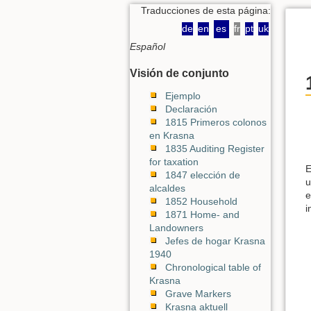
Traducciones de esta página:
de
en
es
fr
pt
uk
Español
Visión de conjunto
Ejemplo
Declaración
1815 Primeros colonos
en Krasna
1835 Auditing Register
for taxation
E
1847 elección de
u
alcaldes
e
1852 Household
i
1871 Home- and
Landowners
Jefes de hogar Krasna
1940
Chronological table of
Krasna
Grave Markers
Krasna aktuell