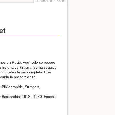
es:krasna:o-12-00-00
et
nes en Rusia. Aquí sólo se recoge
a historia de Krasna. Se ha seguido
n no pretende ser completa. Una
arabia la proporcionan
Bibliographie, Stuttgart,
r Bessarabia: 1918 - 1940, Essen :