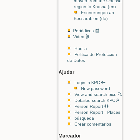
moved from the Odessa
region to Krasna (en)
Erinnerungen an
Bessarabien (de)
Periódicos 📰
Video 🎬
Huella
Politica de Proteccion
de Datos
Ajudar
Login in KPC 🔑
New password
View and search pics 🔍
Detailed search KPC🔎
Person Report 👬
Person Report · Places
búsqueda
Crear comentarios
Marcador