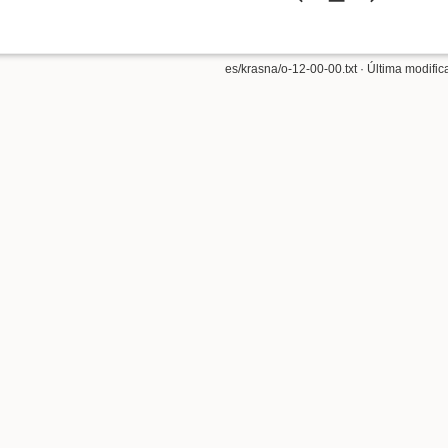
es/krasna/o-12-00-00.txt
· Última modific