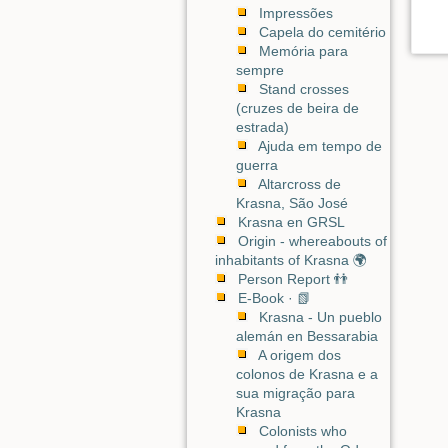
Impressões
Capela do cemitério
Memória para
sempre
Stand crosses
(cruzes de beira de
estrada)
Ajuda em tempo de
guerra
Altarcross de
Krasna, São José
Krasna en GRSL
Origin - whereabouts of
inhabitants of Krasna 🌍
Person Report 👬
E-Book · 📗
Krasna - Un pueblo
alemán en Bessarabia
A origem dos
colonos de Krasna e a
sua migração para
Krasna
Colonists who