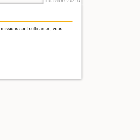
fr:krasna:d-02-03-03
rmissions sont suffisantes, vous