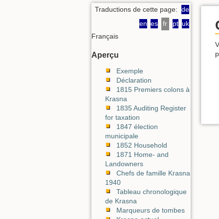
Traductions de cette page:
de
en
es
fr
pt
uk
Français
V
p
Aperçu
Exemple
Déclaration
1815 Premiers colons à
Krasna
1835 Auditing Register
for taxation
1847 élection
municipale
1852 Household
1871 Home- and
Landowners
Chefs de famille Krasna
1940
Tableau chronologique
de Krasna
Marqueurs de tombes