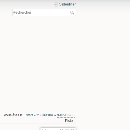
S'identifier
Vous êtes ici :
start
»
fr
»
krasna
»
d-02-03-03
Piste :