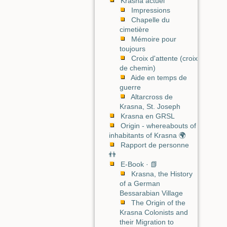
Krasna actuel
Impressions
Chapelle du
cimetière
Mémoire pour
toujours
Croix d'attente (croix
de chemin)
Aide en temps de
guerre
Altarcross de
Krasna, St. Joseph
Krasna en GRSL
Origin - whereabouts of
inhabitants of Krasna 🌍
Rapport de personne
👬
E-Book · 📗
Krasna, the History
of a German
Bessarabian Village
The Origin of the
Krasna Colonists and
their Migration to