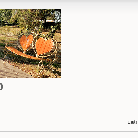
o
Estás