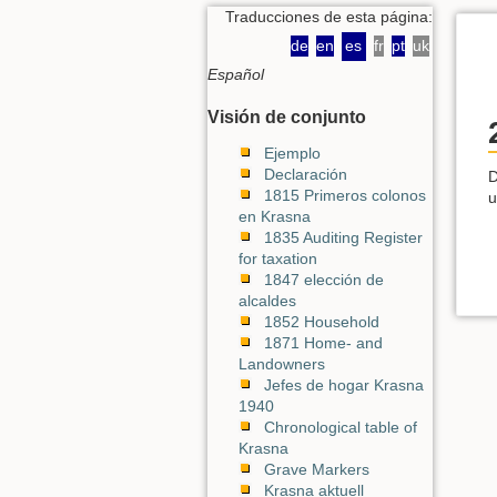
Traducciones de esta página:
de
en
es
fr
pt
uk
Español
Visión de conjunto
Ejemplo
Declaración
D
1815 Primeros colonos
u
en Krasna
1835 Auditing Register
for taxation
1847 elección de
alcaldes
1852 Household
1871 Home- and
Landowners
Jefes de hogar Krasna
1940
Chronological table of
Krasna
Grave Markers
Krasna aktuell