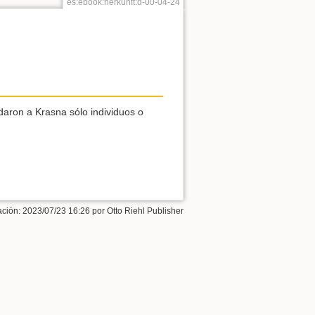
es:ebook:herkunft:d-00-04-24
daron a Krasna sólo individuos o
ación:
2023/07/23 16:26
por
Otto Riehl Publisher