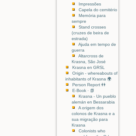
Impressões
Capela do cemitério
Memória para
sempre
Stand crosses
(cruzes de beira de
estrada)
Ajuda em tempo de
guerra
Altarcross de
Krasna, São José
Krasna en GRSL
Origin - whereabouts of
inhabitants of Krasna 🌍
Person Report 👬
E-Book · 📗
Krasna - Un pueblo
alemán en Bessarabia
A origem dos
colonos de Krasna e a
sua migração para
Krasna
Colonists who