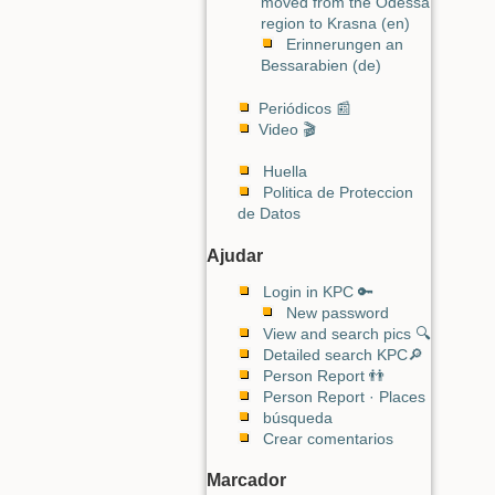
moved from the Odessa
region to Krasna (en)
Erinnerungen an
Bessarabien (de)
Periódicos 📰
Video 🎬
Huella
Politica de Proteccion
de Datos
Ajudar
Login in KPC 🔑
New password
View and search pics 🔍
Detailed search KPC🔎
Person Report 👬
Person Report · Places
búsqueda
Crear comentarios
Marcador