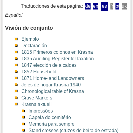
Traducciones de esta página:
de
en
es
fr
pt
uk
Español
Visión de conjunto
Ejemplo
Declaración
1815 Primeros colonos en Krasna
1835 Auditing Register for taxation
1847 elección de alcaldes
1852 Household
1871 Home- and Landowners
Jefes de hogar Krasna 1940
Chronological table of Krasna
Grave Markers
Krasna aktuell
Impressões
Capela do cemitério
Memória para sempre
Stand crosses (cruzes de beira de estrada)