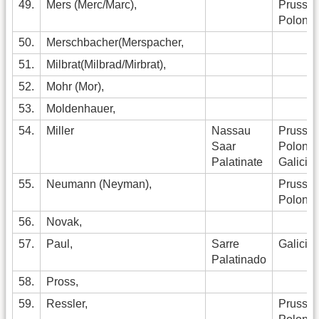
49.
Mers (Merc/Marc),
Pruss.
Polonia
50.
Merschbacher(Merspacher,
51.
Milbrat(Milbrad/Mirbrat),
52.
Mohr (Mor),
53.
Moldenhauer,
54.
Miller
Nassau
Pruss
Saar
Polonia
Palatinate
Galicia
55.
Neumann (Neyman),
Pruss.
Polonia
56.
Novak,
57.
Paul,
Sarre
Galicia
Palatinado
58.
Pross,
59.
Ressler,
Pruss.