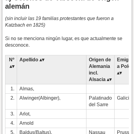
alemán
(sin incluir las 19 familias protestantes que fueron a
Katzbach en 1825)
Si no se menciona ningún lugar, es que actualmente se
desconoce.
Nº
Apellido
Origen de
Emigra
Alemania
a Polon
incl.
Alsacia
1.
Almas,
2.
Alwinger(Albinger),
Palatinado
Galicia
del Sarre
3.
Arlot,
4.
Arnold
5.
Baldus(Baltus),
Nassau
Pruss