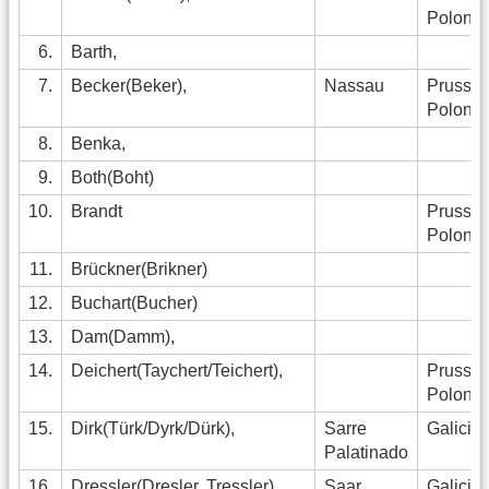
Polonia
6.
Barth,
7.
Becker(Beker),
Nassau
Pruss
Polonia
8.
Benka,
9.
Both(Boht)
10.
Brandt
Pruss
Polonia
11.
Brückner(Brikner)
12.
Buchart(Bucher)
13.
Dam(Damm),
14.
Deichert(Taychert/Teichert),
Pruss.
Polonia
15.
Dirk(Türk/Dyrk/Dürk),
Sarre
Galicia
Palatinado
16.
Dressler(Dresler, Tressler)
Saar
Galicia