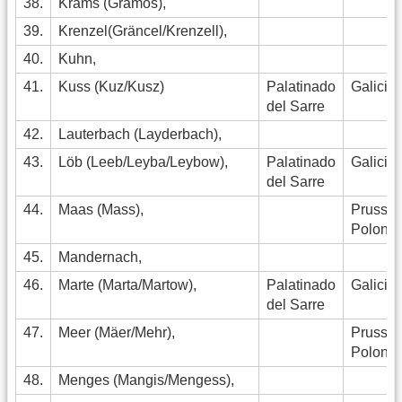
38.
Krams (Gramos),
39.
Krenzel(Gräncel/Krenzell),
40.
Kuhn,
41.
Kuss (Kuz/Kusz)
Palatinado
Galicia
del Sarre
42.
Lauterbach (Layderbach),
43.
Löb (Leeb/Leyba/Leybow),
Palatinado
Galicia
del Sarre
44.
Maas (Mass),
Pruss.
Polonia
45.
Mandernach,
46.
Marte (Marta/Martow),
Palatinado
Galicia
del Sarre
47.
Meer (Mäer/Mehr),
Pruss.
Polonia
48.
Menges (Mangis/Mengess),