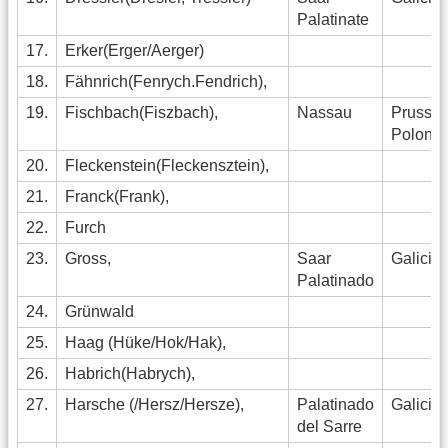
Palatinate
17.
Erker(Erger/Aerger)
18.
Fähnrich(Fenrych.Fendrich),
19.
Fischbach(Fiszbach),
Nassau
Pruss.
Polonia
20.
Fleckenstein(Fleckensztein),
21.
Franck(Frank),
22.
Furch
23.
Gross,
Saar
Galicia
Palatinado
24.
Grünwald
25.
Haag (Hüke/Hok/Hak),
26.
Habrich(Habrych),
27.
Harsche (/Hersz/Hersze),
Palatinado
Galicia
del Sarre