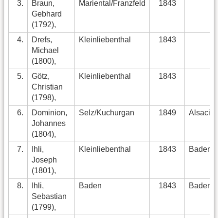
3.
Braun,
Mariental/Franzfeld
1843
Gebhard
(1792),
4.
Drefs,
Kleinliebenthal
1843
Michael
(1800),
5.
Götz,
Kleinliebenthal
1843
Christian
(1798),
6.
Dominion,
Selz/Kuchurgan
1849
Alsacia
Johannes
(1804),
7.
Ihli,
Kleinliebenthal
1843
Baden
Joseph
(1801),
8.
Ihli,
Baden
1843
Baden
Sebastian
(1799),