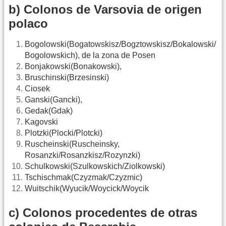
b) Colonos de Varsovia de origen
polaco
Bogolowski(Bogatowskisz/Bogztowskisz/Bokalowski/
Bogolowskich), de la zona de Posen
Bonjakowski(Bonakowski),
Bruschinski(Brzesinski)
Ciosek
Ganski(Gancki),
Gedak(Gdak)
Kagovski
Plotzki(Plocki/Plotcki)
Ruscheinski(Ruscheinsky,
Rosanzki/Rosanzkisz/Rozynzki)
Schulkowski(Szulkowskich/Ziolkowski)
Tschischmak(Czyzmak/Czyzmic)
Wuitschik(Wyucik/Woycick/Woycik
c) Colonos procedentes de otras