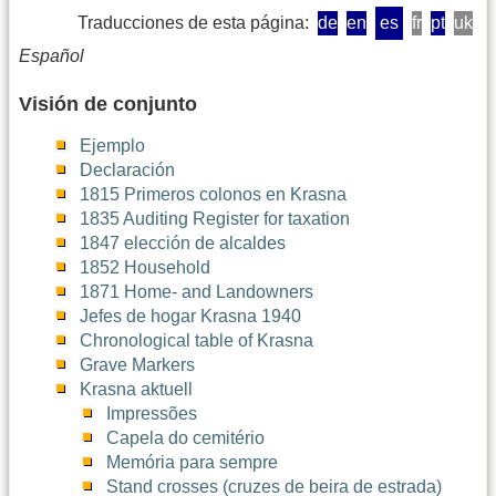
Traducciones de esta página:
de
en
es
fr
pt
uk
Español
Visión de conjunto
Ejemplo
Declaración
1815 Primeros colonos en Krasna
1835 Auditing Register for taxation
1847 elección de alcaldes
1852 Household
1871 Home- and Landowners
Jefes de hogar Krasna 1940
Chronological table of Krasna
Grave Markers
Krasna aktuell
Impressões
Capela do cemitério
Memória para sempre
Stand crosses (cruzes de beira de estrada)