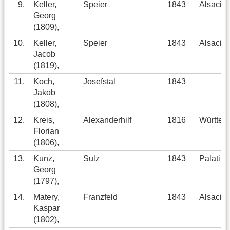
9.
Keller,
Speier
1843
Alsacia
Georg
(1809),
10.
Keller,
Speier
1843
Alsacia
Jacob
(1819),
11.
Koch,
Josefstal
1843
Jakob
(1808),
12.
Kreis,
Alexanderhilf
1816
Württem
Florian
(1806),
13.
Kunz,
Sulz
1843
Palatin
Georg
(1797),
14.
Matery,
Franzfeld
1843
Alsacia
Kaspar
(1802),