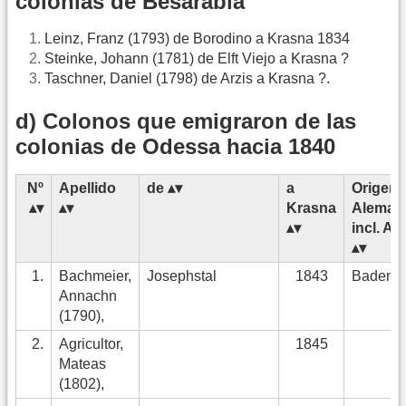
colonias de Besarabia
Leinz, Franz (1793) de Borodino a Krasna 1834
Steinke, Johann (1781) de Elft Viejo a Krasna ?
Taschner, Daniel (1798) de Arzis a Krasna ?.
d) Colonos que emigraron de las
colonias de Odessa hacia 1840
Nº
Apellido
de
a
Origen 
Krasna
Aleman
incl. Al
1.
Bachmeier,
Josephstal
1843
Baden
Annachn
(1790),
2.
Agricultor,
1845
Mateas
(1802),