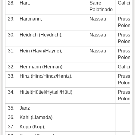
28.
Hart,
Sarre
Galicia
Palatinado
29.
Hartmann,
Nassau
Pruss
Polonia
30.
Heidrich (Heydrich),
Nassau
Pruss
Polonia
31.
Hein (Hayn/Hayne),
Nassau
Pruss.
Polonia
32.
Herrmann (Herman),
Galicia
33.
Hinz (Hinc/Hincz/Hentz),
Pruss.
Polonia
34.
Hittel(Hüttel/Hyttell/Hüttl)
Pruss.
Polonia
35.
Janz
36.
Kahl (Llamada),
37.
Kopp (Kop),