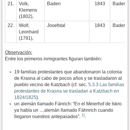
21.
Volk,
Baden
1843
Baden
Klemens
(1802),
22.
Wolf,
Josefstal
1843
Baden
Leonhard
(1791),
Observación:
Entre los primeros inmigrantes figuran también:
19 familias protestantes que abandonaron la colonia
de Krasna al cabo de pocos años y se trasladaron al
pueblo vecino de Katzbach (cf. sec.
5.3.3 Las familias
protestantes de Krasna se trasladan a Katzbach en
1824/1825
).
un alemán llamado Fänrich: “En el Meierhof de Iskro
ya había un …alemán llamado Fähnrich cuando
1)
llegaron nuestros antepasados”.
.