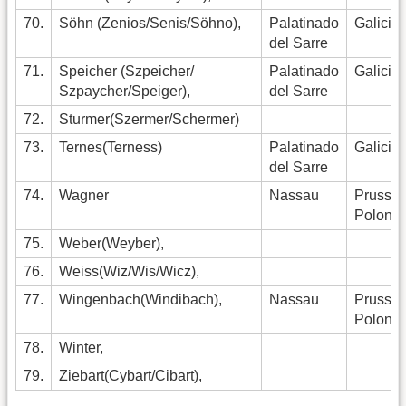
70.
Söhn (Zenios/Senis/Söhno),
Palatinado
Galicia
del Sarre
71.
Speicher (Szpeicher/
Palatinado
Galicia
Szpaycher/Speiger),
del Sarre
72.
Sturmer(Szermer/Schermer)
73.
Ternes(Terness)
Palatinado
Galicia
del Sarre
74.
Wagner
Nassau
Pruss
Polonia
75.
Weber(Weyber),
76.
Weiss(Wiz/Wis/Wicz),
77.
Wingenbach(Windibach),
Nassau
Pruss.
Polonia
78.
Winter,
79.
Ziebart(Cybart/Cibart),