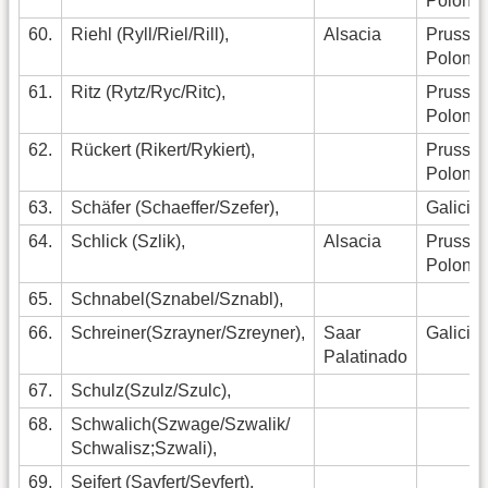
Polonia
60.
Riehl (Ryll/Riel/Rill),
Alsacia
Pruss.
Polonia
61.
Ritz (Rytz/Ryc/Ritc),
Pruss.
Polonia
62.
Rückert (Rikert/Rykiert),
Pruss.
Polonia
63.
Schäfer (Schaeffer/Szefer),
Galicia
64.
Schlick (Szlik),
Alsacia
Pruss
Polonia
65.
Schnabel(Sznabel/Sznabl),
66.
Schreiner(Szrayner/Szreyner),
Saar
Galicia
Palatinado
67.
Schulz(Szulz/Szulc),
68.
Schwalich(Szwage/Szwalik/
Schwalisz;Szwali),
69.
Seifert (Sayfert/Seyfert),