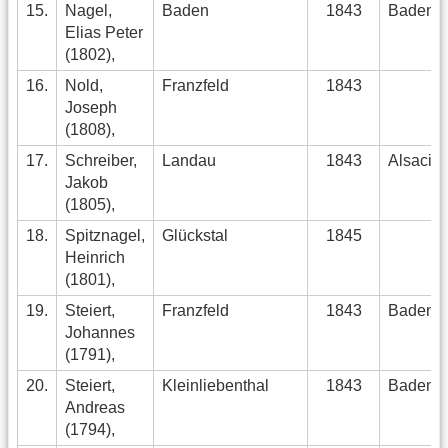
15.
Nagel,
Baden
1843
Baden
Elias Peter
(1802),
16.
Nold,
Franzfeld
1843
Joseph
(1808),
17.
Schreiber,
Landau
1843
Alsacia
Jakob
(1805),
18.
Spitznagel,
Glückstal
1845
Heinrich
(1801),
19.
Steiert,
Franzfeld
1843
Baden
Johannes
(1791),
20.
Steiert,
Kleinliebenthal
1843
Baden
Andreas
(1794),