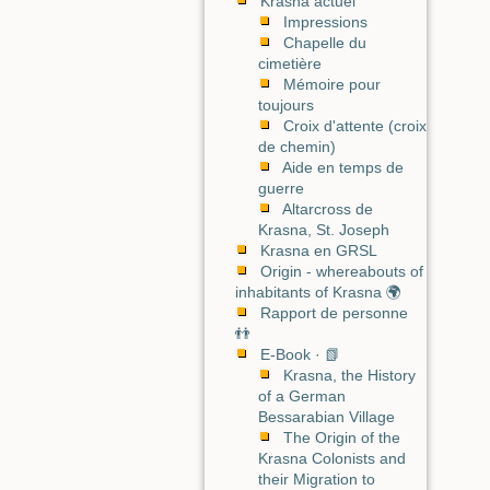
Krasna actuel
Impressions
Chapelle du
cimetière
Mémoire pour
toujours
Croix d'attente (croix
de chemin)
Aide en temps de
guerre
Altarcross de
Krasna, St. Joseph
Krasna en GRSL
Origin - whereabouts of
inhabitants of Krasna 🌍
Rapport de personne
👬
E-Book · 📗
Krasna, the History
of a German
Bessarabian Village
The Origin of the
Krasna Colonists and
their Migration to