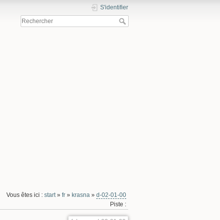
S'identifier
Vous êtes ici :
start
»
fr
»
krasna
»
d-02-01-00
Piste :