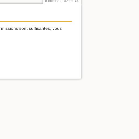
fr:krasna:d-02-01-00
rmissions sont suffisantes, vous