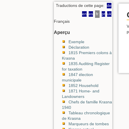
Traductions de cette page:
de
en
es
fr
pt
uk
Français
V
p
Aperçu
Exemple
Déclaration
1815 Premiers colons à
Krasna
1835 Auditing Register
for taxation
1847 élection
municipale
1852 Household
1871 Home- and
Landowners
Chefs de famille Krasna
1940
Tableau chronologique
de Krasna
Marqueurs de tombes