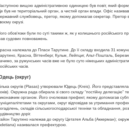
аступною вищою адміністративною одиницею був повіт, який формув
е був не територіальний орган, а чистий орган влади. Офіс називав
ержавний службовець, претор, якому допомагав секретар. Претор в
воєму окрузі.
ого обов'язки були по суті такими ж, як у колишнього російського пр
ав судових повноважень.
расна належала до Пласи Тарутине. До її складу входила 31 комуна,
арутино, Красна, Віттенберг, Кульм, Лейпциг, Альт-Пошталь, Березин
ачимо, за румунських часів вже не було суто німецьких адміністрати
осійських часів.
Юдець (округ)
ілька округів (Plasas) утворювали Юдець (Kreis). Його представлял
оків). Окружна рада обирала зі свого складу “постійну делегацію” 
иконавчим органом. Його очолював префект, якому допомагав субп
уніципалітетами та округами, округ відповідав за утримання професі
огаділень, складів сільськогосподарської техніки та обладнання, роз
удівництво доріг.
айон Тарутино належав до округу Цетатея Альба (Аккерман); окружна
udetiana) називалася префектурою.