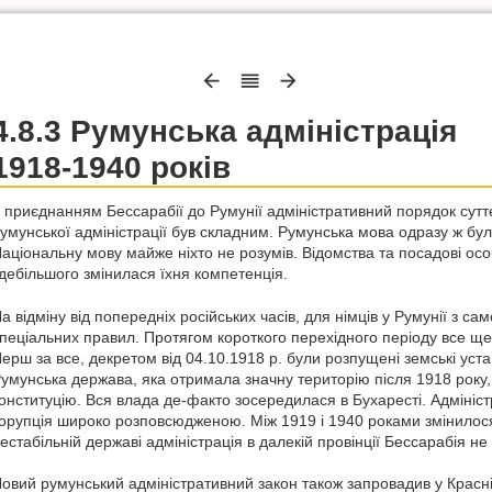
4.8.3 Румунська адміністрація
1918-1940 років
 приєднанням Бессарабії до Румунії адміністративний порядок суттє
умунської адміністрації був складним. Румунська мова одразу ж бул
аціональну мову майже ніхто не розумів. Відомства та посадові осо
дебільшого змінилася їхня компетенція.
а відміну від попередніх російських часів, для німців у Румунії з са
пеціальних правил. Протягом короткого перехідного періоду все ще
ерш за все, декретом від 04.10.1918 р. були розпущені земські уста
умунська держава, яка отримала значну територію після 1918 року
онституцію. Вся влада де-факто зосередилася в Бухаресті. Адмініс
орупція широко розповсюдженою. Між 1919 і 1940 роками змінилося 
естабільній державі адміністрація в далекій провінції Бессарабія не
овий румунський адміністративний закон також запровадив у Красній 