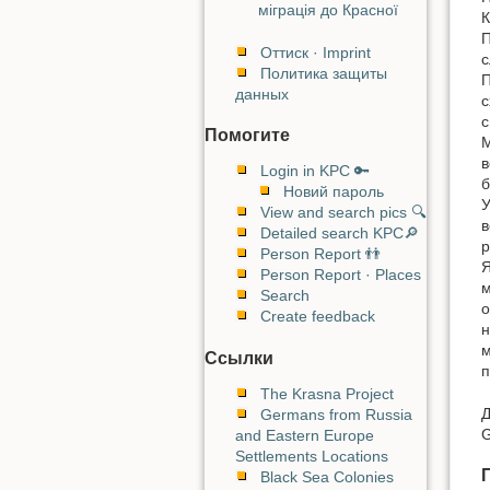
міграція до Красної
К
П
Оттиск · Imprint
с
Политика защиты
П
данных
с
с
Помогите
М
в
Login in KPC 🔑
б
Новий пароль
У
View and search pics 🔍
в
Detailed search KPC🔎
р
Person Report 👬
Я
Person Report · Places
м
Search
о
Create feedback
н
м
Ссылки
п
The Krasna Project
Д
Germans from Russia
G
and Eastern Europe
Settlements Locations
Black Sea Colonies