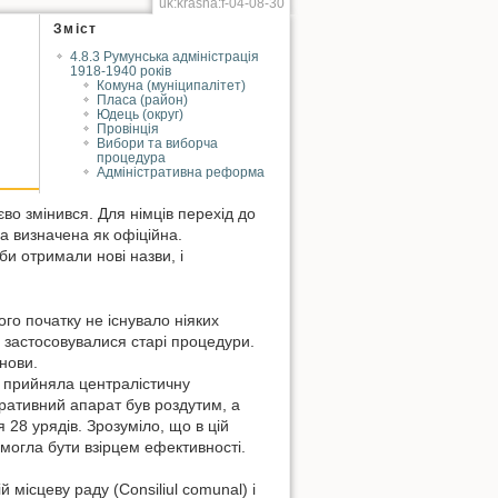
uk:krasna:f-04-08-30
Зміст
4.8.3 Румунська адміністрація
1918-1940 років
Комуна (муніципалітет)
Пласа (район)
Юдець (округ)
Провінція
Вибори та виборча
процедура
Адміністративна реформа
во змінився. Для німців перехід до
а визначена як офіційна.
би отримали нові назви, і
мого початку не існувало ніяких
 застосовувалися старі процедури.
нови.
, прийняла централістичну
тративний апарат був роздутим, а
28 урядів. Зрозуміло, що в цій
 могла бути взірцем ефективності.
місцеву раду (Consiliul comunal) і