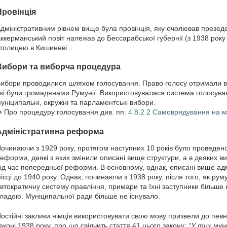
Провінція
дміністративним рівнем вище була провінція, яку очолював презеде
ккерманський повіт належав до Бессарабської губернії (з 1938 року -
толицею в Кишиневі.
Вибори та виборча процедура
ибори проводилися шляхом голосування. Право голосу отримали всі
кі були громадянами Румунії. Використовувалася система голосува
уніципальні, окружні та парламентські вибори.
 Про процедуру голосування див. пп.
4.8.2.2 Самоврядування на м
Адміністративна реформа
очинаючи з 1929 року, протягом наступних 10 років було проведен
еформи, деякі з яких змінили описані вище структури, а в деяких в
ід час попередньої реформи. В основному, однак, описані вище адм
ісці до 1940 року. Однак, починаючи з 1938 року, після того, як ру
втократичну систему правління, примари та їхні заступники більше
ладою. Муніципальної ради більше не існувало.
остійні заклики німців використовувати свою мову призвели до певн
аконі 1938 року, про що свідчить стаття 41 цього закону:
“У тих мун