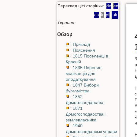
Переклад цієї сторінки:
de
en
es
fr
pt
uk
Украина
Обзор
Приклад
Пояснення
1815 Поселенці в
З
Красній
р
1835 Перепис
Н
мешканців для
з
оподаткування
1847 Вибори
Н
бургомістра
с
1852
П
Домогосподарства
Р
1871
к
Домогосподарства і
к
землевласники
н
1940
Домогосподарські управи
Н