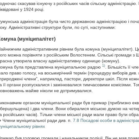
одночас скасував існуючу з російських часів сільську адміністрацію
іквідовані у 1924 році.
умунська адміністрація була чисто державною адміністрацією і поча
оку. Адміністративні структури були, по суті, наступними:
Комуна (муніципалітет)
айнижчим адміністративним рівнем була комуна (муніципалітет). Це
ого можна порівняти з російським Волостенем. Сільські громади з 
расна утворила власну адміністративну одиницю (комуну).
1)
омуна була представлена муніципальною радою
. Більшість її ч
ало право голосу, на восьмирічний термін (процедуру виборів див. 
природжені члени”, наприклад, пастори, директори шкіл. Після кож
а її органи розпускалися і замінювалися тимчасовими комісіями. Т
овноважень майже ніколи не дотримувалися.
иконавчим органом муніципальної ради був примар (приблизно екв
бершульцена) і два члени. Вони обиралися міською думою на чотир
а російських часів). Тільки члени міської ради мали право бути обр
 Члени муніципальної ради див. п.
7.8 Посадові особи в адміністра
уніципальному рівнях
римар був головою громади і начальником поліції. Він не мав прав