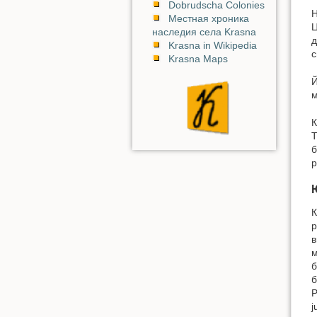
Dobrudscha Colonies
Н
Местная хроника
Ц
наследия села Krasna
д
Krasna in Wikipedia
с
Krasna Maps
Й
м
К
Т
б
р
К
р
в
м
б
б
Р
j