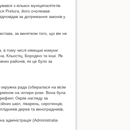
ався з кількох муніципалітетів.
ся Pretura, його очолював
ідповідав за дотримання законів у
истава, за винятком того, що він не
 в тому числі німецькі комуни
а, Кльостіц, Бородіно та інші. Як
вних районів, як це було за
а окружна рада (обиралася на вісім
терміном на чотири роки. Вона була
рефект. Окрім нагляду за
йних шкіл, лікарень, сиротинців,
плідників дерев та виноградників,
 адміністрація (Administratia