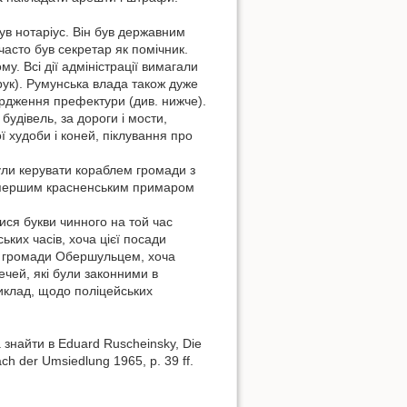
ув нотаріус. Він був державним
асто був секретар як помічник.
у. Всі дії адміністрації вимагали
рук). Румунська влада також дуже
ердження префектури (див. нижче).
будівель, за дороги і мости,
ї худоби і коней, піклування про
були керувати кораблем громади з
ий першим красненським примаром
ися букви чинного на той час
ких часів, хоча цієї посади
ра громади Обершульцем, хоча
ечей, які були законними в
иклад, щодо поліцейських
знайти в Eduard Ruscheinsky, Die
h der Umsiedlung 1965, p. 39 ff.