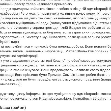
олишній реєстр тепер називався примарією.
оряд з примаром найважливішою особою в місцевій адміністрації б
лужбовцем і його можна порівняти з колишнім волостелем. У нього ч
римар вже не міг діяти так само незалежно, як обершульц у минулом
хвалення муніципальної ради (голосування відбувалося підняттям 
ильно втручалася у справи громади. Їхній бюджет потребував затв
ісцева влада відповідала за будівництво та утримання громадських 
одопостачання, чистоту в муніципалітеті, розведення великої рогато
ідних і сиріт.
 ці неспокійні часи у примасів була нелегка робота. Вони повинні 
еликим тактом і навичками імпровізації. Матіас Фольк був обран
умунської адміністрації.
к уже згадувалося вище, жителі Красної не обов'язково дотримувал
уніципального кодексу. Так, вони все ще обирали сотника за румунсь
фіційно вже не існувало. Вони продовжували називати свого ліде
асправді його прізвище було Примар. Сам він також робив багато р
инулому, але не були передбачені за румунського правління (напр
овноважень).
одаткову цікаву інформацію про муніципальну адміністрацію можна 
emeindeverwaltung von Krasna/Bessarabien, Heimatbuch 25 Jahre nac
Пласа (район)