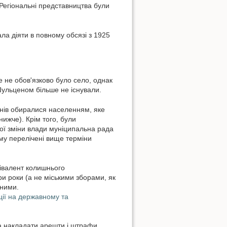
. Регіональні представництва були
ла діяти в повному обсязі з 1925
 не обов'язково було село, однак
Шульценом більше не існували.
ленів обиралися населенням, яке
нижче). Крім того, були
ної зміни влади муніципальна рада
ому перелічені вище терміни
івалент колишнього
и роки (а не міськими зборами, як
аними.
ції на державному та
а накладати арешти і штрафи.