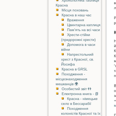
Хронологічна таблиця
в
Красна
л
Місця поховань
Красна в наш час
Р
Враження
р
Цвинтарна каплиця
Пам'ять на всі часи
Хрести-стійки
(придорожні хрести)
Н
Допомога в часи
й
війни
К
Напрестольний
К
хрест з Красної, св.
м
Йосифа
“
Красна в GRSL
т
Походження -
п
місцезнаходження
мешканців 🌍
В
Особистий звіт 👬
о
Електронна книга - 📗
з
Красна - німецьке
⇒
село в Бессарабії
м
Походження
колоністів Красної та їх
П