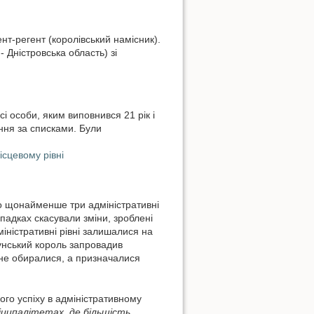
нт-регент (королівський намісник).
 Дністровська область) зі
 особи, яким виповнився 21 рік і
ння за списками. Були
ісцевому рівні
о щонайменше три адміністративні
ипадках скасували зміни, зроблені
іністративні рівні залишалися на
мунський король запровадив
 не обиралися, а призначалися
ого успіху в адміністративному
іципалітетах, де більшість