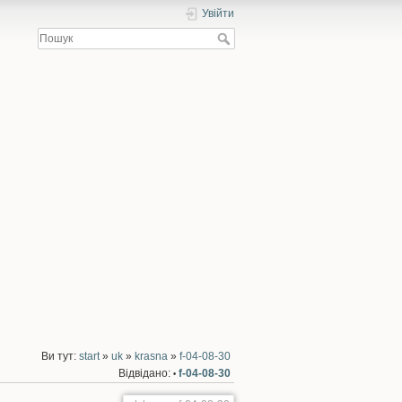
Увійти
Ви тут:
start
»
uk
»
krasna
»
f-04-08-30
Відвідано:
f-04-08-30
•