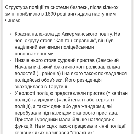
Структура поліції та системи безпеки, після кількох
змін, приблизно в 1890 році виглядала наступним
чином:
Красна належала до Аккерманського повіту. На
чолі округу стояв “Капітан-справник”, він був
наділений великими поліцейськими
повноваженнями.
Нижче нього стояв судовий пристав (Земський
Начальник), який фактично контролював кілька
волостей (= районів) і на якого також покладалися
поліцейські обов'язки. Його резиденція
знаходилася в Тарутині.
У волості поліцію представляли пристав (= капітан
поліції) та урядник (= лейтенант або сержант
поліції), а також один або два жандарми, які
перебували під наглядом станового пристава.
Пристав і урядники мали більше наглядових
функцій. На місцях також працювали кінні поліцаї,
керівник яких називався “стражник”.