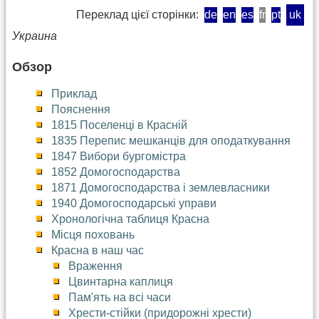
Переклад цієї сторінки:
de
en
es
fr
pt
uk
Украина
Обзор
Приклад
Пояснення
1815 Поселенці в Красній
1835 Перепис мешканців для оподаткування
1847 Вибори бургомістра
1852 Домогосподарства
1871 Домогосподарства і землевласники
1940 Домогосподарські управи
Хронологічна таблиця Красна
Місця поховань
Красна в наш час
Враження
Цвинтарна каплиця
Пам'ять на всі часи
Хрести-стійки (придорожні хрести)