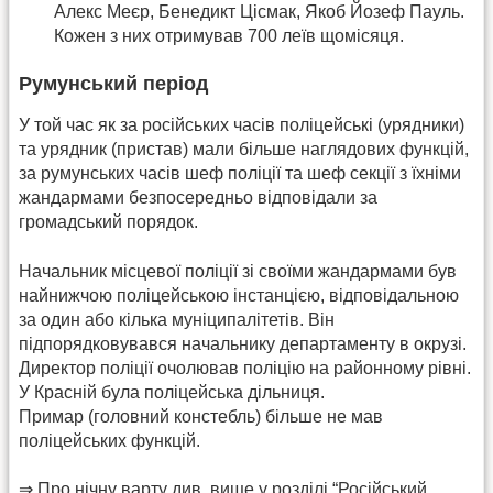
Алекс Меєр, Бенедикт Цісмак, Якоб Йозеф Пауль.
Кожен з них отримував 700 леїв щомісяця.
Румунський період
У той час як за російських часів поліцейські (урядники)
та урядник (пристав) мали більше наглядових функцій,
за румунських часів шеф поліції та шеф секції з їхніми
жандармами безпосередньо відповідали за
громадський порядок.
Начальник місцевої поліції зі своїми жандармами був
найнижчою поліцейською інстанцією, відповідальною
за один або кілька муніципалітетів. Він
підпорядковувався начальнику департаменту в окрузі.
Директор поліції очолював поліцію на районному рівні.
У Красній була поліцейська дільниця.
Примар (головний констебль) більше не мав
поліцейських функцій.
⇒ Про нічну варту див. вище у розділі “Російський