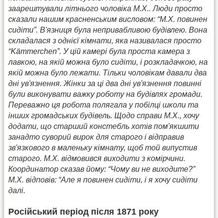
заарештували літнього чоловіка М.Х.. Люди просто
сказали нашим красненським висловом: “М.Х. повинен
сидіти”. В'язниця була непривабливою будівлею. Вона
складалася з однієї кімнати, яка називалася просто
“Kämmerchen”. У цій камері була проста камера з
лавкою, на якій можна було сидіти, і розкладачкою, на
якій можна було лежати. Тільки чоловікам давали два
дні ув'язнення. Жінки за ці два дні ув'язнення повинні
були виконувати важку роботу на будівлях громади.
Переважно ця робота полягала у побілці школи та
інших громадських будівель. Щодо справи М.Х., хочу
додати, що старший констебль хотів пом'якшити
занадто суворий вирок для старого і відправив
зв'язкового в маленьку кімнату, щоб той випустив
старого. М.Х. відмовився виходити з комірчини.
Координатор сказав йому: “Чому ви не виходите?”
М.Х. відповів: “Але я повинен сидіти, і я хочу сидіти
далі.
Російський період після 1871 року