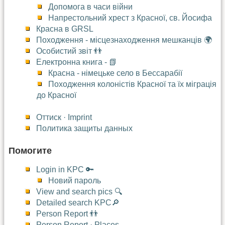
Допомога в часи війни
Напрестольний хрест з Красної, св. Йосифа
Красна в GRSL
Походження - місцезнаходження мешканців 🌍
Особистий звіт 👬
Електронна книга - 📗
Красна - німецьке село в Бессарабії
Походження колоністів Красної та їх міграція
до Красної
Оттиск · Imprint
Политика защиты данных
Помогите
Login in KPC 🔑
Новий пароль
View and search pics 🔍
Detailed search KPC🔎
Person Report 👬
Person Report · Places