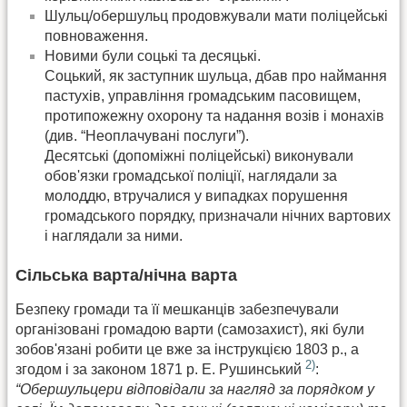
Шульц/обершульц продовжували мати поліцейські
повноваження.
Новими були соцькі та десяцькі.
Соцький, як заступник шульца, дбав про наймання
пастухів, управління громадським пасовищем,
протипожежну охорону та надання возів і монахів
(див. “Неоплачувані послуги”).
Десятські (допоміжні поліцейські) виконували
обов'язки громадської поліції, наглядали за
молоддю, втручалися у випадках порушення
громадського порядку, призначали нічних вартових
і наглядали за ними.
Сільська варта/нічна варта
Безпеку громади та її мешканців забезпечували
організовані громадою варти (самозахист), які були
зобов'язані робити це вже за інструкцією 1803 р., а
2)
згодом і за законом 1871 р. Е. Рушинський
:
“Обершульцери відповідали за нагляд за порядком у