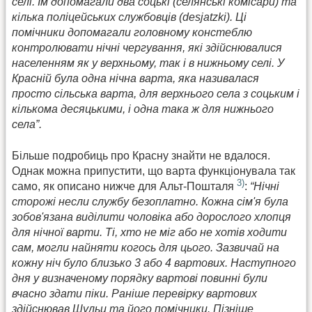
селі. Їм допомагали два соцькі (селянські комісари) та
кілька поліцейських службовців (desjatzki). Ці
помічники допомагали головному констеблю
контролювати нічні чергування, які здійснювалися
населенням як у верхньому, так і в нижньому селі. У
Красній була одна нічна варта, яка називалася
просто сільська варта, для верхнього села з соцьким і
кількома десяцькими, і одна така ж для нижнього
села”.
Більше подробиць про Красну знайти не вдалося.
Однак можна припустити, що варта функціонувала так
3)
само, як описано нижче для Альт-Пошталя
:
“Нічні
сторожі несли службу безоплатно. Кожна сім'я була
зобов'язана виділити чоловіка або дорослого хлопця
для нічної варти. Ті, хто не міг або не хотів ходити
сам, могли найняти когось для цього. Зазвичай на
кожну ніч було близько 3 або 4 вартових. Наступного
дня у визначеному порядку вартові повинні були
вчасно здати піки. Раніше перевірку вартових
здійснював Шульц та його помічники. Пізніше