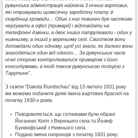
румунська адміністрація найняла 3 нічних вартових,
які отримували щомісячну заробітну плату зі
скарбниці громади… Один з них повинен був частково
чергувати в офісі (примарії) і відповідати на
телефонні дзвінки, а двоє інших патрулювали - один у
нижньому, а інший у верхньому селі. Свистком вони
доповідали один одному, щоб усі знали, як далеко вони
знаходяться один від одного… За румунських часів
нічні сторожі контролювалися примаром з його
консиліумами, а іноді також румунською поліцією з
Тарутине”.
З газети “Dakota Rundschau” від 13 лютого 1931 року
ми можемо побачити деякі імена вартових Красної на
початку 1930-х років.
Повідомляється, що сотниками були обрані
Йоганнес Копп з Верхнього села та Йозеф
Бунікофський з Нижнього села.
Подано імена охоронців з початку 1931 року: