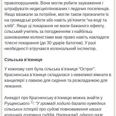
правопорушників. Вони могли робити зауваження і
штрафувати недисциплінованих і ледачих поселенців.
Якщо вважали за потрібне, могли також призначити їх
на громадські роботи або навіть ув'язнити “на воді та
хлібі”. Якщо ці покарання не мали бажаного ефекту,
сільський учитель за погодженням з найбільш
шанованими колоністами мав право навіть накладати
тілесні покарання (до 30 ударів батогом). У разі
необхідності втручався колоніальний інспектор.
Сільська в'язниця
У кожному селі була сільська в'язниця “Острог”.
Красненська в'язниця складалася з невеликої кімнати в
канцелярії з лавкою для сидіння та розкладачкою для
лежання.
Анекдот про Красненську в'язницю можна знайти у
1)
Рущинського
:
“У громаді ходило багато кумедних
сільських історій про судові повноваження наших
колишніх головних суддів. Наприклад, одного разу