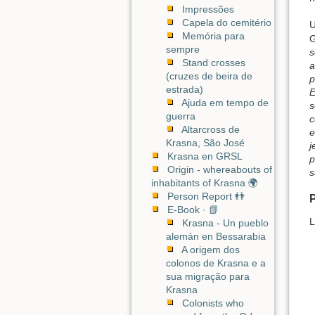
Impressões
Capela do cemitério
U
Memória para
G
sempre
s
Stand crosses
a
(cruzes de beira de
p
estrada)
E
Ajuda em tempo de
s
guerra
c
Altarcross de
e
Krasna, São José
j
Krasna en GRSL
p
Origin - whereabouts of
s
inhabitants of Krasna 🌍
Person Report 👬
P
E-Book · 📗
L
Krasna - Un pueblo
alemán en Bessarabia
A origem dos
colonos de Krasna e a
sua migração para
Krasna
Colonists who