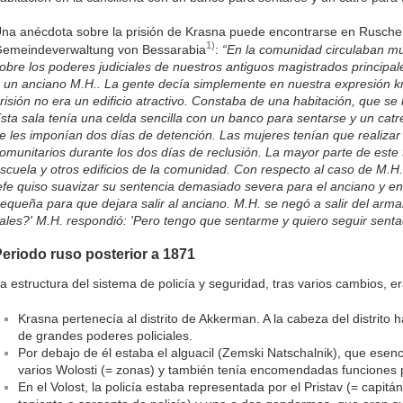
na anécdota sobre la prisión de Krasna puede encontrarse en Rusche
1)
emeindeverwaltung von Bessarabia
:
“En la comunidad circulaban mu
obre los poderes judiciales de nuestros antiguos magistrados principal
 un anciano M.H.. La gente decía simplemente en nuestra expresión kr
risión no era un edificio atractivo. Constaba de una habitación, que
sta sala tenía una celda sencilla con un banco para sentarse y un cat
e les imponían dos días de detención. Las mujeres tenían que realizar 
omunitarios durante los dos días de reclusión. La mayor parte de este t
scuela y otros edificios de la comunidad. Con respecto al caso de M.H.
efe quiso suavizar su sentencia demasiado severa para el anciano y env
equeña para que dejara salir al anciano. M.H. se negó a salir del armari
ales?' M.H. respondió: 'Pero tengo que sentarme y quiero seguir senta
eriodo ruso posterior a 1871
a estructura del sistema de policía y seguridad, tras varios cambios, er
Krasna pertenecía al distrito de Akkerman. A la cabeza del distrito 
de grandes poderes policiales.
Por debajo de él estaba el alguacil (Zemski Natschalnik), que esenc
varios Wolosti (= zonas) y también tenía encomendadas funciones po
En el Volost, la policía estaba representada por el Pristav (= capitán