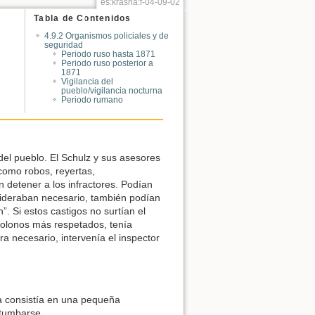
es:krasna:f-04-09-02
Tabla de Contenidos
4.9.2 Organismos policiales y de
seguridad
Periodo ruso hasta 1871
Periodo ruso posterior a
1871
Vigilancia del
pueblo/vigilancia nocturna
Periodo rumano
del pueblo. El Schulz y sus asesores
como robos, reyertas,
n detener a los infractores. Podían
sideraban necesario, también podían
”. Si estos castigos no surtían el
colonos más respetados, tenía
ra necesario, intervenía el inspector
na consistía en una pequeña
 tumbarse.