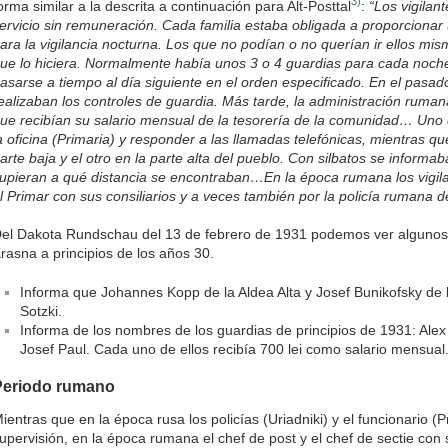
3)
orma similar a la descrita a continuación para Alt-Posttal
:
“Los vigilan
ervicio sin remuneración. Cada familia estaba obligada a proporcion
ara la vigilancia nocturna. Los que no podían o no querían ir ellos mi
ue lo hiciera. Normalmente había unos 3 o 4 guardias para cada noch
asarse a tiempo al día siguiente en el orden especificado. En el pasad
ealizaban los controles de guardia. Más tarde, la administración rumana
ue recibían su salario mensual de la tesorería de la comunidad… Uno de
a oficina (Primaria) y responder a las llamadas telefónicas, mientras qu
arte baja y el otro en la parte alta del pueblo. Con silbatos se infor
upieran a qué distancia se encontraban…En la época rumana los vigil
l Primar con sus consiliarios y a veces también por la policía rumana d
el Dakota Rundschau del 13 de febrero de 1931 podemos ver algunos 
rasna a principios de los años 30.
Informa que Johannes Kopp de la Aldea Alta y Josef Bunikofsky de 
Sotzki.
Informa de los nombres de los guardias de principios de 1931: Ale
Josef Paul. Cada uno de ellos recibía 700 lei como salario mensual
Periodo rumano
ientras que en la época rusa los policías (Uriadniki) y el funcionario (
upervisión, en la época rumana el chef de post y el chef de sectie co