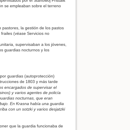
upervisados por el Stanowoj Pristaw.
ién se empleaban sobre el terreno
 pastores, la gestión de los pastos
 frailes (véase Servicios no
unitaria, supervisaban a los jóvenes,
os guardias nocturnos y los
por guardias (autoprotección)
strucciones de 1803 y más tarde
os encargados de supervisar el
inos) y varios agentes de policía
 guardias nocturnas, que eran
 abajo. En Krasna había una guardia
iba con un sotzki y varios desjatzki
ner que la guardia funcionaba de