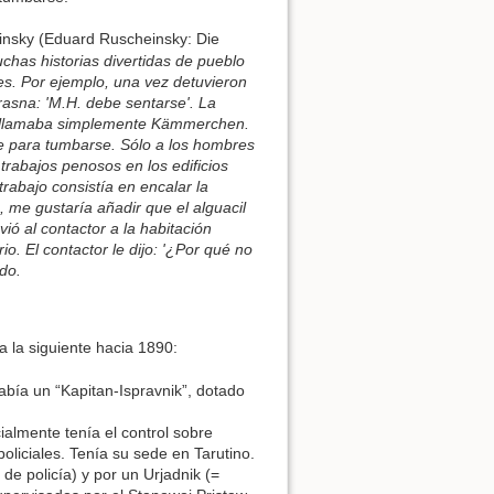
insky (Eduard Ruscheinsky: Die
chas historias divertidas de pueblo
es. Por ejemplo, una vez detuvieron
asna: 'M.H. debe sentarse'. La
 se llamaba simplemente Kämmerchen.
re para tumbarse. Sólo a los hombres
trabajos penosos en los edificios
rabajo consistía en encalar la
, me gustaría añadir que el alguacil
ió al contactor a la habitación
o. El contactor le dijo: '¿Por qué no
do.
a la siguiente hacia 1890:
había un “Kapitan-Ispravnik”, dotado
ialmente tenía el control sobre
liciales. Tenía su sede en Tarutino.
 de policía) y por un Urjadnik (=