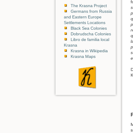
f
The Krasna Project
s
Germans from Russia
p
and Eastern Europe
q
Settlements Locations
p
Black Sea Colonies
r
Dobrudscha Colonies
q
Libro de familia local
l
Krasna
p
Krasna in Wikipedia
s
Krasna Maps
e
D
K
M
s