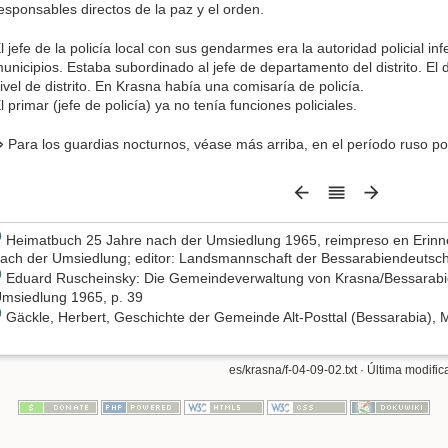
esponsables directos de la paz y el orden.
l jefe de la policía local con sus gendarmes era la autoridad policial in
unicipios. Estaba subordinado al jefe de departamento del distrito. El dir
ivel de distrito. En Krasna había una comisaría de policía.
l primar (jefe de policía) ya no tenía funciones policiales.
 Para los guardias nocturnos, véase más arriba, en el período ruso po
)
Heimatbuch 25 Jahre nach der Umsiedlung 1965, reimpreso en Erinn
ach der Umsiedlung; editor: Landsmannschaft der Bessarabiendeutsche
)
Eduard Ruscheinsky: Die Gemeindeverwaltung von Krasna/Bessarabi
msiedlung 1965, p. 39
)
Gäckle, Herbert, Geschichte der Gemeinde Alt-Posttal (Bessarabia), 
es/krasna/f-04-09-02.txt
· Última modific