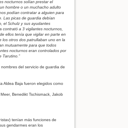
tes nocturnos solían prestar el
ar un hombre o un muchacho adulto
smos podían contratar a alguien para
e. Las picas de guardia debían
o, el Schulz y sus ayudantes
 contrató a 3 vigilantes nocturnos,
 ellos tenía que vigilar en parte en
e los otros dos patrullaban uno en la
maban mutuamente para que todos
antes nocturnos eran controlados por
e Tarutino.”
nombres del servicio de guardia de
la Aldea Baja fueron elegidos como
x Meer, Benedikt Tschismack, Jakob
.
Pristav) tenían más funciones de
n sus gendarmes eran los