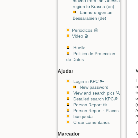
moved from the Odessa
region to Krasna (en)
Erinnerungen an
Bessarabien (de)
Periódicos 📰
Video 🎬
Huella
Politica de Proteccion
de Datos
V
Ajudar
L
Login in KPC 🔑
o
New password
t
View and search pics 🔍
o
Detailed search KPC🔎
(
Person Report 👬
r
Person Report · Places
n
búsqueda
y
Crear comentarios
N
Marcador