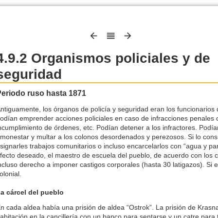
4.9.2 Organismos policiales y de
seguridad
Periodo ruso hasta 1871
ntiguamente, los órganos de policía y seguridad eran los funcionarios 
odían emprender acciones policiales en caso de infracciones penales 
ncumplimiento de órdenes, etc. Podían detener a los infractores. Podía
monestar y multar a los colonos desordenados y perezosos. Si lo con
signarles trabajos comunitarios o incluso encarcelarlos con “agua y pan
fecto deseado, el maestro de escuela del pueblo, de acuerdo con los 
ncluso derecho a imponer castigos corporales (hasta 30 latigazos). Si e
olonial.
a cárcel del pueblo
n cada aldea había una prisión de aldea “Ostrok”. La prisión de Kras
abitación en la cancillería con un banco para sentarse y un catre para