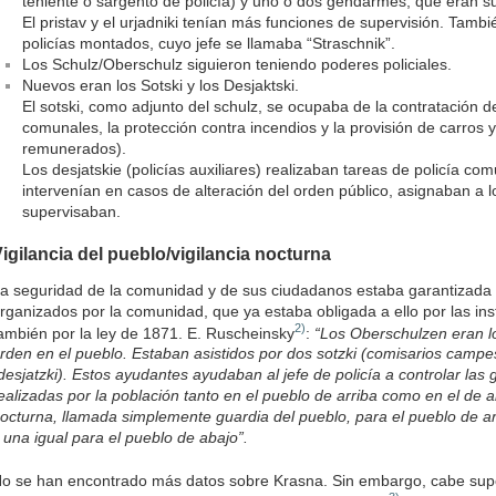
teniente o sargento de policía) y uno o dos gendarmes, que eran s
El pristav y el urjadniki tenían más funciones de supervisión. Tamb
policías montados, cuyo jefe se llamaba “Straschnik”.
Los Schulz/Oberschulz siguieron teniendo poderes policiales.
Nuevos eran los Sotski y los Desjaktski.
El sotski, como adjunto del schulz, se ocupaba de la contratación de
comunales, la protección contra incendios y la provisión de carros y
remunerados).
Los desjatskie (policías auxiliares) realizaban tareas de policía com
intervenían en casos de alteración del orden público, asignaban a l
supervisaban.
igilancia del pueblo/vigilancia nocturna
a seguridad de la comunidad y de sus ciudadanos estaba garantizada 
rganizados por la comunidad, que ya estaba obligada a ello por las in
2)
ambién por la ley de 1871. E. Ruscheinsky
:
“Los Oberschulzen eran l
rden en el pueblo. Estaban asistidos por dos sotzki (comisarios campes
desjatzki). Estos ayudantes ayudaban al jefe de policía a controlar las
ealizadas por la población tanto en el pueblo de arriba como en el de
octurna, llamada simplemente guardia del pueblo, para el pueblo de arr
 una igual para el pueblo de abajo”.
o se han encontrado más datos sobre Krasna. Sin embargo, cabe supo