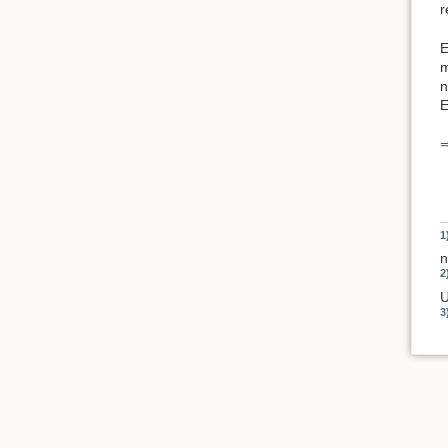
r
E
m
n
E
⇒
1
n
2
U
3