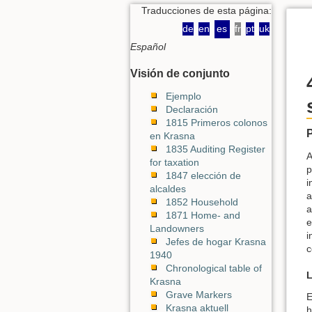
Traducciones de esta página:
de
en
es
fr
pt
uk
Español
Visión de conjunto
Ejemplo
Declaración
1815 Primeros colonos
en Krasna
1835 Auditing Register
A
for taxation
p
1847 elección de
i
alcaldes
a
1852 Household
a
1871 Home- and
e
Landowners
i
Jefes de hogar Krasna
c
1940
Chronological table of
L
Krasna
Grave Markers
E
Krasna aktuell
h