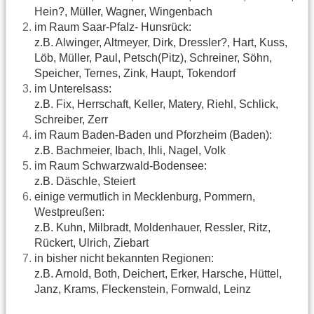
Hein?, Müller, Wagner, Wingenbach
im Raum Saar-Pfalz- Hunsrück:
z.B. Alwinger, Altmeyer, Dirk, Dressler?, Hart, Kuss,
Löb, Müller, Paul, Petsch(Pitz), Schreiner, Söhn,
Speicher, Ternes, Zink, Haupt, Tokendorf
im Unterelsass:
z.B. Fix, Herrschaft, Keller, Matery, Riehl, Schlick,
Schreiber, Zerr
im Raum Baden-Baden und Pforzheim (Baden):
z.B. Bachmeier, Ibach, Ihli, Nagel, Volk
im Raum Schwarzwald-Bodensee:
z.B. Däschle, Steiert
einige vermutlich in Mecklenburg, Pommern,
Westpreußen:
z.B. Kuhn, Milbradt, Moldenhauer, Ressler, Ritz,
Rückert, Ulrich, Ziebart
in bisher nicht bekannten Regionen:
z.B. Arnold, Both, Deichert, Erker, Harsche, Hüttel,
Janz, Krams, Fleckenstein, Fornwald, Leinz