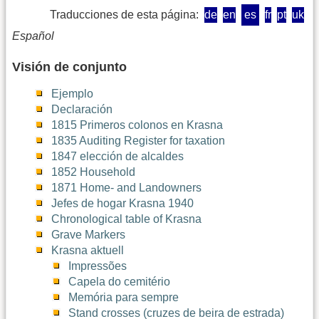
Traducciones de esta página:
de
en
es
fr
pt
uk
Español
Visión de conjunto
Ejemplo
Declaración
1815 Primeros colonos en Krasna
1835 Auditing Register for taxation
1847 elección de alcaldes
1852 Household
1871 Home- and Landowners
Jefes de hogar Krasna 1940
Chronological table of Krasna
Grave Markers
Krasna aktuell
Impressões
Capela do cemitério
Memória para sempre
Stand crosses (cruzes de beira de estrada)