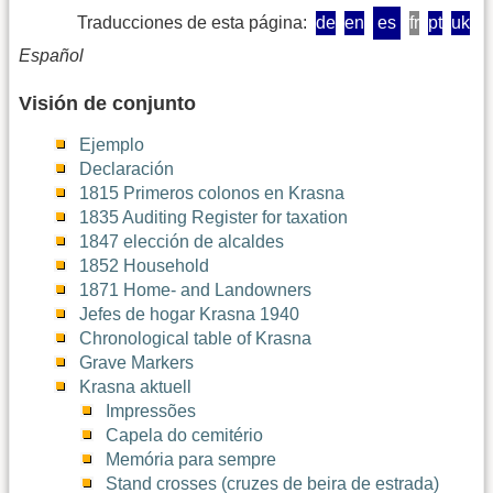
Traducciones de esta página:
de
en
es
fr
pt
uk
Español
Visión de conjunto
Ejemplo
Declaración
1815 Primeros colonos en Krasna
1835 Auditing Register for taxation
1847 elección de alcaldes
1852 Household
1871 Home- and Landowners
Jefes de hogar Krasna 1940
Chronological table of Krasna
Grave Markers
Krasna aktuell
Impressões
Capela do cemitério
Memória para sempre
Stand crosses (cruzes de beira de estrada)