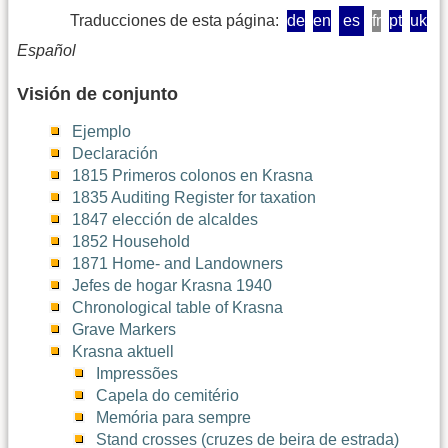
Traducciones de esta página:
de
en
es
fr
pt
uk
Español
Visión de conjunto
Ejemplo
Declaración
1815 Primeros colonos en Krasna
1835 Auditing Register for taxation
1847 elección de alcaldes
1852 Household
1871 Home- and Landowners
Jefes de hogar Krasna 1940
Chronological table of Krasna
Grave Markers
Krasna aktuell
Impressões
Capela do cemitério
Memória para sempre
Stand crosses (cruzes de beira de estrada)