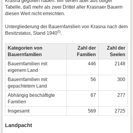
Krasna gegolten haben. Wir sehen aber aus obiger
Tabelle, daß mehr als zwei Drittel aller Krasnaer Bauern
diesen Wert nicht erreichten.
Untergliederung der Bauernfamilien von Krasna nach dem
8)
Besitzstatus, Stand 1940
.
Kategorien von
Zahl der
Zahl der
Bauernfamilien
Familien
Seelen
Bauernfamilien mit
446
2148
eigenem Land
Bauernfamilien mit
56
300
gepachtetem Land
Abhängig beschäftigte
67
277
Familien
Insgesamt
569
2725
Landpacht