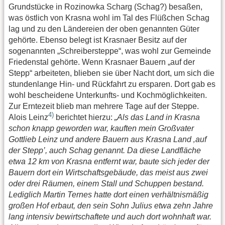
Grundstücke in Rozinowka Scharg (Schag?) besaßen,
was östlich von Krasna wohl im Tal des Flüßchen Schag
lag und zu den Ländereien der oben genannten Güter
gehörte. Ebenso belegt ist Krasnaer Besitz auf der
sogenannten „Schreibersteppe“, was wohl zur Gemeinde
Friedenstal gehörte. Wenn Krasnaer Bauern „auf der
Stepp“ arbeiteten, blieben sie über Nacht dort, um sich die
stundenlange Hin- und Rückfahrt zu ersparen. Dort gab es
wohl bescheidene Unterkunfts- und Kochmöglichkeiten.
Zur Erntezeit blieb man mehrere Tage auf der Steppe.
4)
Alois Leinz
berichtet hierzu:
„Als das Land in Krasna
schon knapp geworden war, kauften mein Großvater
Gottlieb Leinz und andere Bauern aus Krasna Land ‚auf
der Stepp’, auch Schag genannt. Da diese Landfläche
etwa 12 km von Krasna entfernt war, baute sich jeder der
Bauern dort ein Wirtschaftsgebäude, das meist aus zwei
oder drei Räumen, einem Stall und Schuppen bestand.
Lediglich Martin Ternes hatte dort einen verhältnismäßig
großen Hof erbaut, den sein Sohn Julius etwa zehn Jahre
lang intensiv bewirtschaftete und auch dort wohnhaft war.