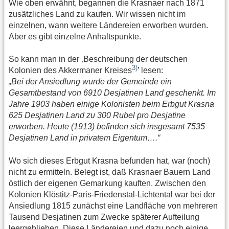
Wie oben erwähnt, begannen die Krasnaer nach 1871
zusätzliches Land zu kaufen. Wir wissen nicht im
einzelnen, wann weitere Ländereien erworben wurden.
Aber es gibt einzelne Anhaltspunkte.
So kann man in der ‚Beschreibung der deutschen
3)
Kolonien des Akkermaner Kreises
’ lesen:
„Bei der Ansiedlung wurde der Gemeinde ein
Gesamtbestand von 6910 Desjatinen Land geschenkt. Im
Jahre 1903 haben einige Kolonisten beim Erbgut Krasna
625 Desjatinen Land zu 300 Rubel pro Desjatine
erworben. Heute (1913) befinden sich insgesamt 7535
Desjatinen Land in privatem Eigentum….“
Wo sich dieses Erbgut Krasna befunden hat, war (noch)
nicht zu ermitteln. Belegt ist, daß Krasnaer Bauern Land
östlich der eigenen Gemarkung kauften. Zwischen den
Kolonien Klöstitz-Paris-Friedenstal-Lichtental war bei der
Ansiedlung 1815 zunächst eine Landfläche von mehreren
Tausend Desjatinen zum Zwecke späterer Aufteilung
leergeblieben. Diese Ländereien und dazu noch einige