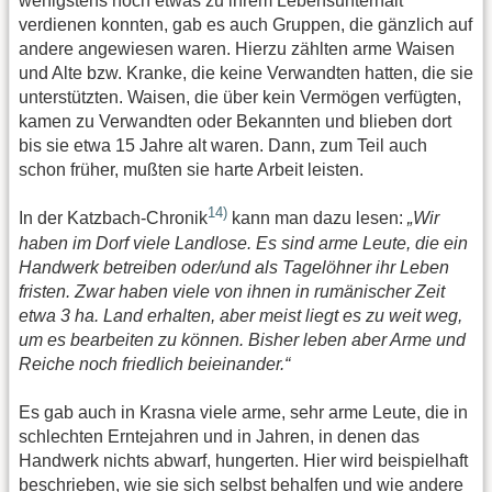
wenigstens noch etwas zu ihrem Lebensunterhalt
verdienen konnten, gab es auch Gruppen, die gänzlich auf
andere angewiesen waren. Hierzu zählten arme Waisen
und Alte bzw. Kranke, die keine Verwandten hatten, die sie
unterstützten. Waisen, die über kein Vermögen verfügten,
kamen zu Verwandten oder Bekannten und blieben dort
bis sie etwa 15 Jahre alt waren. Dann, zum Teil auch
schon früher, mußten sie harte Arbeit leisten.
14)
In der Katzbach-Chronik
kann man dazu lesen:
„Wir
haben im Dorf viele Landlose. Es sind arme Leute, die ein
Handwerk betreiben oder/und als Tagelöhner ihr Leben
fristen. Zwar haben viele von ihnen in rumänischer Zeit
etwa 3 ha. Land erhalten, aber meist liegt es zu weit weg,
um es bearbeiten zu können. Bisher leben aber Arme und
Reiche noch friedlich beieinander.“
Es gab auch in Krasna viele arme, sehr arme Leute, die in
schlechten Erntejahren und in Jahren, in denen das
Handwerk nichts abwarf, hungerten. Hier wird beispielhaft
beschrieben, wie sie sich selbst behalfen und wie andere