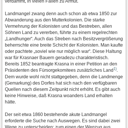
verdammt, in vielen Fällen zu Armut.
Landmangel zwang denn auch schon ab etwa 1850 zur
Abwanderung aus den Mutterkolonien. Die starke
Vermehrung der Kolonisten und das Bestreben, allen
Söhnen Land zu vererben, führte zu einem regelrechten
„Landhunger“. Auch das Streben nach Besitzvergrößerung
beherrschte eine breite Schicht der Kolonisten. Man kaufte
oder pachtete „soviel wie nur möglich war“. Diese Haltung
war für Krasnaer Bauern geradezu charakteristisch.
Bereits 1852 beantragte Krasna in einer Petition an den
1)
Präsidenten des Fürsorgekomitees zusätzliches Land
.
Dem wurde wohl nicht stattgegeben, denn die Landmenge
(Gemarkung) des Dorfes hat sich nach den verfügbaren
Quellen nach diesem Zeitpunkt nicht erhöht. Es gibt auch
keine Hinweise, daß Krasna woanders Land erhalten
hätte.
Der seit etwa 1860 bestehende akute Landmangel
erforderte die Suche nach Auswegen. Es sind dabei zwei
Wege zu unterscheiden: zum einen der Wegzug aus