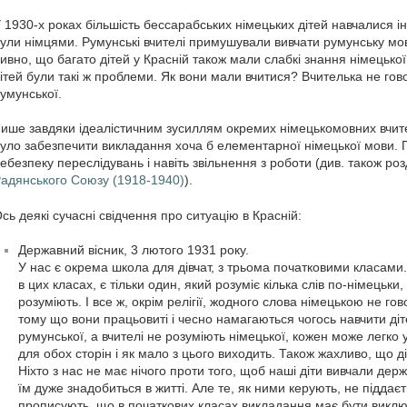
 1930-х роках більшість бессарабських німецьких дітей навчалися і
ули німцями. Румунські вчителі примушували вивчати румунську мо
ивно, що багато дітей у Красній також мали слабкі знання німецько
ітей були такі ж проблеми. Як вони мали вчитися? Вчителька не гов
умунської.
ише завдяки ідеалістичним зусиллям окремих німецькомовних вчител
уло забезпечити викладання хоча б елементарної німецької мови. 
ебезпеку переслідувань і навіть звільнення з роботи (див. також ро
адянського Союзу (1918-1940)
).
сь деякі сучасні свідчення про ситуацію в Красній:
Державний вісник, 3 лютого 1931 року.
У нас є окрема школа для дівчат, з трьома початковими класами. І
в цих класах, є тільки один, який розуміє кілька слів по-німецьки,
розуміють. І все ж, окрім релігії, жодного слова німецькою не го
тому що вони працьовиті і чесно намагаються чогось навчити діте
румунської, а вчителі не розуміють німецької, кожен може легко 
для обох сторін і як мало з цього виходить. Також жахливо, що д
Ніхто з нас не має нічого проти того, щоб наші діти вивчали дер
їм дуже знадобиться в житті. Але те, як ними керують, не піддає
прописують, що в початкових класах викладання має бути викл