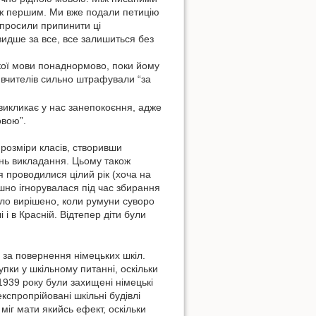
ніж першим. Ми вже подали петицію
попросили припинити ці
идше за все, все залишиться без
ької мови понаднормово, поки йому
 вчителів сильно штрафували “за
викликає у нас занепокоєння, адже
овою”.
розміри класів, створивши
ень викладання. Цьому також
я проводилися цілий рік (хоча на
ушно ігнорувалася під час збирання
уло вирішено, коли румуни суворо
 і в Красній. Відтепер діти були
х за повернення німецьких шкіл.
пки у шкільному питанні, оскільки
1939 року були захищені німецькі
кспропрійовані шкільні будівлі
іг мати якийсь ефект, оскільки