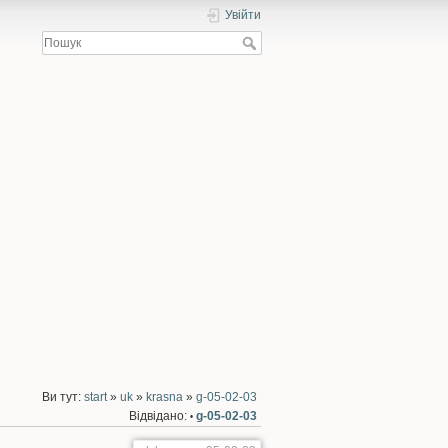
Увійти
Ви тут:
start
»
uk
»
krasna
»
g-05-02-03
Відвідано:
g-05-02-03
•