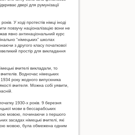
дкриває двері для румунізації
оків. У ході протестів німці іноді
ити повзучу націоналізацію вони не
ажав явно антинаціональний курс
мінально “німецьких” школах
наючи з другого класу початкової
евеликий простір для викладання
імецькі вчителі викладали, то
вчителів. Водночас німецьких
З 1934 року жодного випускника
кості вчителя. Можна собі уявити,
расній.
очатку 1930-х років. 9 березня
ецької мови в бессарабських
ькою мовою, починаючи з першого
их засадах німецькі вчителі, які
ькою мовою, була обмежена одним