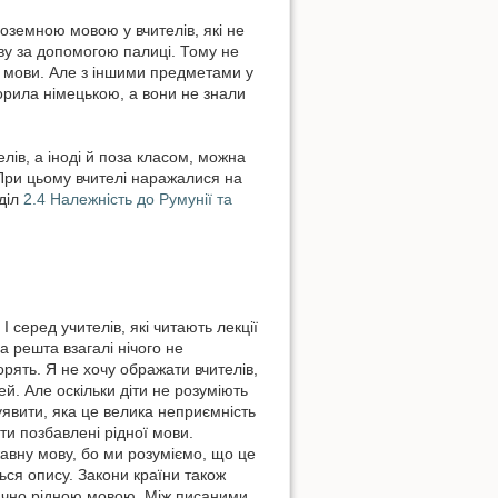
ноземною мовою у вчителів, які не
ву за допомогою палиці. Тому не
ї мови. Але з іншими предметами у
орила німецькою, а вони не знали
ів, а іноді й поза класом, можна
При цьому вчителі наражалися на
зділ
2.4 Належність до Румунії та
 серед учителів, які читають лекції
 а решта взагалі нічого не
ворять. Я не хочу ображати вчителів,
й. Але оскільки діти не розуміють
уявити, яка це велика неприємність
іти позбавлені рідної мови.
жавну мову, бо ми розуміємо, що це
ться опису. Закони країни також
ючно рідною мовою. Між писаними