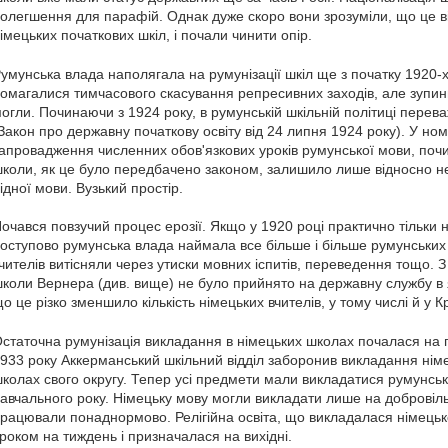
олегшення для парафій. Однак дуже скоро вони зрозуміли, що це ві
імецьких початкових шкіл, і почали чинити опір.
умунська влада наполягала на румунізації шкіл ще з початку 1920-х р
омагалися тимчасового скасування репресивних заходів, але зупин
огли. Починаючи з 1924 року, в румунській шкільній політиці перев
Закон про державну початкову освіту від 24 липня 1924 року). У но
апровадження численних обов'язкових уроків румунської мови, почи
коли, як це було передбачено законом, залишило лише відносно н
ідної мови. Вузький простір.
очався повзучий процес ерозії. Якщо у 1920 році практично тільки н
оступово румунська влада наймала все більше і більше румунських 
чителів витісняли через утиски мовних іспитів, переведення тощо. 
коли Вернера (див. вище) не було прийнято на державну службу в я
о це різко зменшило кількість німецьких вчителів, у тому числі й у К
статочна румунізація викладання в німецьких школах почалася на п
933 року Аккерманський шкільний відділ заборонив викладання нім
колах свого округу. Тепер усі предмети мали викладатися румунс
авчального року. Німецьку мову могли викладати лише на добровільн
рацювали понаднормово. Релігійна освіта, що викладалася німец
роком на тиждень і призначалася на вихідні.