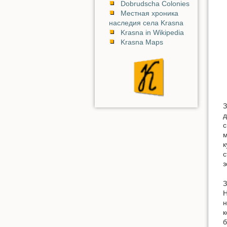
Dobrudscha Colonies
Местная хроника
наследия села Krasna
Krasna in Wikipedia
Krasna Maps
З
д
с
м
к
с
з
З
Н
н
к
б