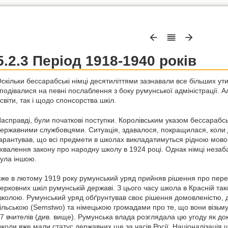
5.2.3 Період 1918-1940 років
скільки бессарабські німці десятиліттями зазнавали все більших утис
подівалися на певні послаблення з боку румунської адміністрації. 
світи, так і щодо спонсорства шкіл.
асправді, були початкові поступки. Королівським указом бессарабсь
ержавними службовцями. Ситуація, здавалося, покращилася, коли д
арантував, що всі предмети в школах викладатимуться рідною мово
хвалення закону про народну школу в 1924 році. Однак німці незаб
ула іншою.
же в лютому 1919 року румунський уряд прийняв рішення про пере
ерковних шкіл румунській державі. З цього часу школа в Красній т
колою. Румунський уряд обґрунтував своє рішення домовленістю, д
ільською (Semstwo) та німецькою громадами про те, що вони візьм
7 вчителів (див. вище). Румунська влада розглядала цю угоду як док
коли вже мали статус державних ще за часів Росії. Націоналізація 