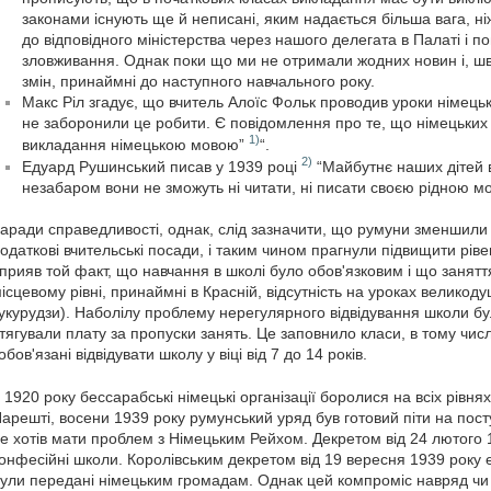
законами існують ще й неписані, яким надається більша вага, 
до відповідного міністерства через нашого делегата в Палаті і 
зловживання. Однак поки що ми не отримали жодних новин і, шв
змін, принаймні до наступного навчального року.
Макс Ріл згадує, що вчитель Алоїс Фольк проводив уроки німец
не заборонили це робити. Є повідомлення про те, що німецьких
1)
викладання німецькою мовою”
“.
2)
Едуард Рушинський писав у 1939 році
“Майбутнє наших дітей 
незабаром вони не зможуть ні читати, ні писати своєю рідною м
аради справедливості, однак, слід зазначити, що румуни зменшили 
одаткові вчительські посади, і таким чином прагнули підвищити рів
прияв той факт, що навчання в школі було обов'язковим і що занятт
ісцевому рівні, принаймні в Красній, відсутність на уроках великод
укурудзи). Наболілу проблему нерегулярного відвідування школи б
тягували плату за пропуски занять. Це заповнило класи, в тому числі
обов'язані відвідувати школу у віці від 7 до 14 років.
 1920 року бессарабські німецькі організації боролися на всіх рівня
арешті, восени 1939 року румунський уряд був готовий піти на посту
е хотів мати проблем з Німецьким Рейхом. Декретом від 24 лютого 
онфесійні школи. Королівським декретом від 19 вересня 1939 року е
ули передані німецьким громадам. Однак цей компроміс навряд чи м