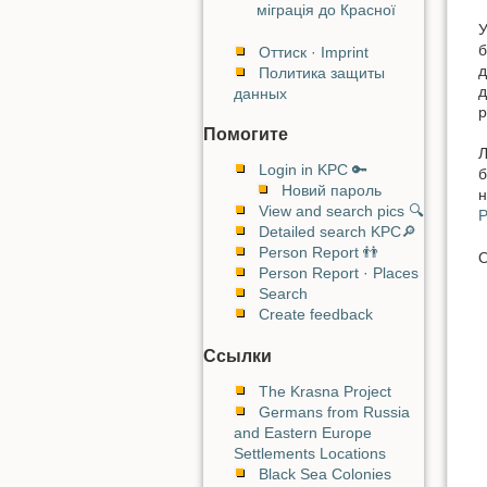
міграція до Красної
У
б
Оттиск · Imprint
д
Политика защиты
д
данных
р
Помогите
Л
Login in KPC 🔑
б
Новий пароль
н
View and search pics 🔍
Р
Detailed search KPC🔎
Person Report 👬
О
Person Report · Places
Search
Create feedback
Ссылки
The Krasna Project
Germans from Russia
and Eastern Europe
Settlements Locations
Black Sea Colonies