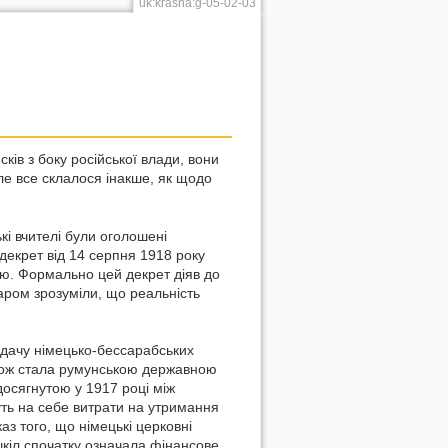
uk:krasna:g-05-02-03
ків з боку російської влади, вони
Але все склалося інакше, як щодо
кі вчителі були оголошені
екрет від 14 серпня 1918 року
ю. Формально цей декрет діяв до
аром зрозуміли, що реальність
дачу німецько-бессарабських
акож стала румунською державною
осягнутою у 1917 році між
уть на себе витрати на утримання
аз того, що німецькі церковні
шкіл спочатку означала фінансове