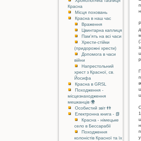
Хронологічна таблиця
п
Красна
н
Місця поховань
Красна в наш час
Р
Враження
д
Цвинтарна каплиця
м
Пам'ять на всі часи
(
Хрести-стійки
з
(придорожні хрести)
ш
Допомога в часи
р
війни
Напрестольний
П
хрест з Красної, св.
п
Йосифа
в
Красна в GRSL
ш
Походження -
щ
місцезнаходження
мешканців 🌍
О
Особистий звіт 👬
1
Електронна книга - 📗
ш
Красна - німецьке
н
село в Бессарабії
п
Походження
у
колоністів Красної та їх