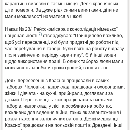
карантин і вивезли в таємні місця. Деякі краснянські
діти померли. За дуже рідкісними винятками, діти не
мали можливості навчатися в школі.
Наказ № 23/I Рейхскомісара з консолідації німецької
7)
національності
стверджував: “Принципово важливо,
щоб усі переселенці, які були придатні до роботи під
час перебування в таборі, були взяті на роботу відразу
після закінчення періоду карантину”. Є й інші заяви
щодо використання праці. В одних таборах люди мали
можливість заробити трохи грошей, в інших - ні.
Деякі переселенці з Красної працювали в самих
таборах: Чоловіки, наприклад, працювали охоронцями,
жінки і дівчата - на кухні, прибирали, доглядали за
дітьми. Переселенці також працювали за межами
таборів, наприклад, у лісі, а особливо на роботах,
важливих для ведення війни, таких як завантаження і
розвантаження залізничних вагонів. Деякі мешканці
Красної працювали на польовій пошті в Дрездені. Інші