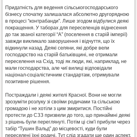
Придатність для ведення сільськогосподарського
бізнесу спочатку залишалася абсолютно другорядною
в процесі “контрабанди”. Лише згодом відбулися деякі
покращення. У таборах для переселенців віднесення
до так званої категорії “А” (поселення в старій імперії)
завжди викликало заворушення і відчуття, що їх
відкинули назад. Деякі селяни, які добре вели
господарство на старій батьківщині, не отримали
переселення на Схід, тоді як люди, які, наприклад, не
мали господарства, але чиї вилиці відповідали
націонал-соціалістичним стандартам, отримували
позитивне рішення.
Постраждали і деякі жителі Красної. Вони не могли
зрозуміти розлуку зі своїми родичами та сільською
громадою і не хотіли з цим змиритися. Постійні
протести до СЗЗ призвели до того, що принаймні деякі
з рішень були переглянуті. Потім ці сім'ї прибули через
табір “Тушин Вальд” до місцевості, куди були
переселені їхні родичі. Тут слід згадати ще один аспект,