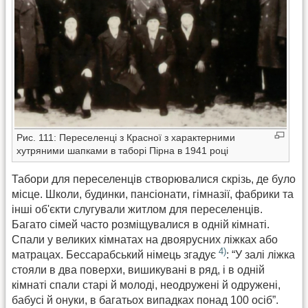
Рис. 111: Переселенці з Красної з характерними
хутряними шапками в таборі Пірна в 1941 році
Табори для переселенців створювалися скрізь, де було
місце. Школи, будинки, пансіонати, гімназії, фабрики та
інші об'єкти слугували житлом для переселенців.
Багато сімей часто розміщувалися в одній кімнаті.
Спали у великих кімнатах на двоярусних ліжках або
4)
матрацах. Бессарабський німець згадує
: “У залі ліжка
стояли в два поверхи, вишикувані в ряд, і в одній
кімнаті спали старі й молоді, неодружені й одружені,
бабусі й онуки, в багатьох випадках понад 100 осіб”.