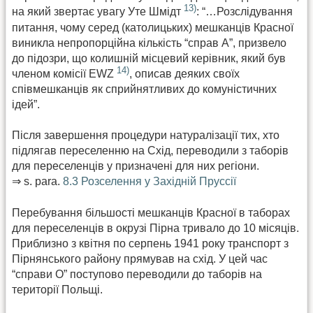
13)
на який звертає увагу Уте Шмідт
: “…Розслідування
питання, чому серед (католицьких) мешканців Красної
виникла непропорційна кількість “справ А”, призвело
до підозри, що колишній місцевий керівник, який був
14)
членом комісії EWZ
, описав деяких своїх
співмешканців як сприйнятливих до комуністичних
ідей”.
Після завершення процедури натуралізації тих, хто
підлягав переселенню на Схід, переводили з таборів
для переселенців у призначені для них регіони.
⇒ s. para.
8.3 Розселення у Західній Пруссії
Перебування більшості мешканців Красної в таборах
для переселенців в окрузі Пірна тривало до 10 місяців.
Приблизно з квітня по серпень 1941 року транспорт з
Пірнянського району прямував на схід. У цей час
“справи О” поступово переводили до таборів на
території Польщі.