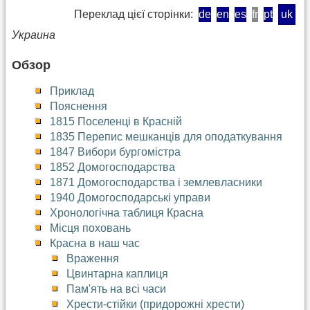
Переклад цієї сторінки:
de
en
es
fr
pt
uk
Украина
Обзор
Приклад
Пояснення
1815 Поселенці в Красній
1835 Перепис мешканців для оподаткування
1847 Вибори бургомістра
1852 Домогосподарства
1871 Домогосподарства і землевласники
1940 Домогосподарські управи
Хронологічна таблиця Красна
Місця поховань
Красна в наш час
Враження
Цвинтарна каплиця
Пам'ять на всі часи
Хрести-стійки (придорожні хрести)