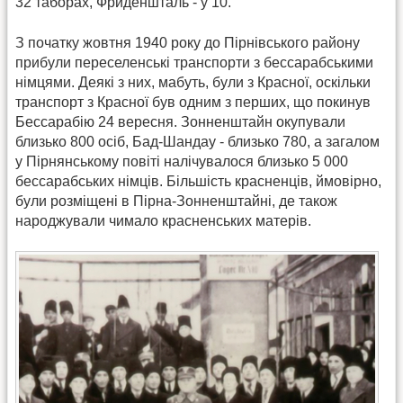
32 таборах, Фриденшталь - у 10.
З початку жовтня 1940 року до Пірнівського району
прибули переселенські транспорти з бессарабськими
німцями. Деякі з них, мабуть, були з Красної, оскільки
транспорт з Красної був одним з перших, що покинув
Бессарабію 24 вересня. Зонненштайн окупували
близько 800 осіб, Бад-Шандау - близько 780, а загалом
у Пірнянському повіті налічувалося близько 5 000
бессарабських німців. Більшість красненців, ймовірно,
були розміщені в Пірна-Зонненштайні, де також
народжували чимало красненських матерів.