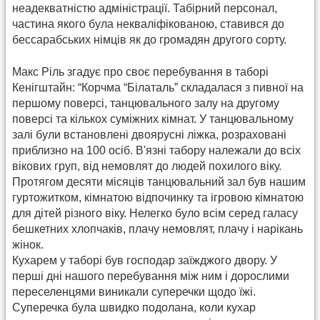
неадекватністю адміністрації. Табірний персонал,
частина якого була некваліфікованою, ставився до
бессарабських німців як до громадян другого сорту.
Макс Ріль згадує про своє перебування в таборі
Кенігштайн: “Корчма “Білаталь” складалася з пивної на
першому поверсі, танцювального залу на другому
поверсі та кількох суміжних кімнат. У танцювальному
залі були встановлені двоярусні ліжка, розраховані
приблизно на 100 осіб. В'язні табору належали до всіх
вікових груп, від немовлят до людей похилого віку.
Протягом десяти місяців танцювальний зал був нашим
гуртожитком, кімнатою відпочинку та ігровою кімнатою
для дітей різного віку. Нелегко було всім серед галасу
бешкетних хлопчаків, плачу немовлят, плачу і нарікань
жінок.
Кухарем у таборі був господар заїжджого двору. У
перші дні нашого перебування між ним і дорослими
переселенцями виникали суперечки щодо їжі.
Суперечка була швидко подолана, коли кухар