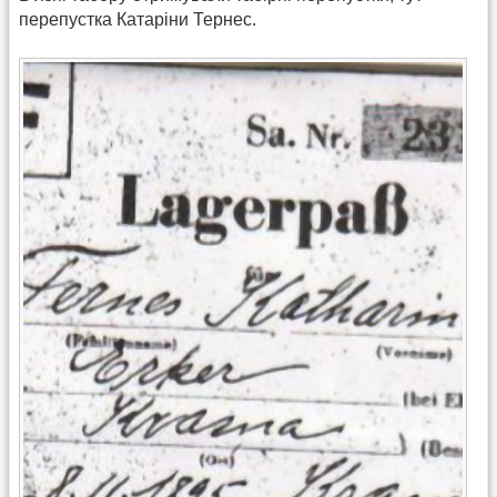
перепустка Катаріни Тернес.