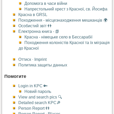
Допомога в часи війни
Напрестольний хрест з Красної, св. Йосифа
Красна в GRSL
Походження - місцезнаходження мешканців 🌍
Особистий звіт 👬
Електронна книга - 📗
Красна - німецьке село в Бессарабії
Походження колоністів Красної та їх міграція
до Красної
Оттиск · Imprint
Политика защиты данных
Помогите
Login in KPC 🔑
Новий пароль
View and search pics 🔍
Detailed search KPC🔎
Person Report 👬
Person Report · Places