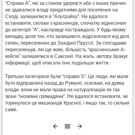
“Справи А”, які за станом здоров'я або з інших причин
не здавалися владі придатними для поселення на
Сході, залишилися в “Альтрайху”. Не вдалося
встановити, скільки з краснянців, спочатку віднесених
до категорії “А”, насправді постраждало. У будь-якому
випадку, доля тих, хто залишився, відрізнялася від долі
селян, переселених до Західної Пруссії. За спогадами
переселенців, які ще живі, більшість “красненських А-
кейсів” залишилися в Саксонії. На жаль, автору бракує
інформації, щоб описати їхнє подальше життя.
Третьою категорією були “справи S”. Це люди, які мали
бути відправлені назад до Румунії, оскільки, на думку
влади, вони не мали права на натуралізацію як так
звані “іноземні громадяни”. Не вдалося встановити, чи
торкнулося це мешканців Красної, і якщо так, то скільки
саме.