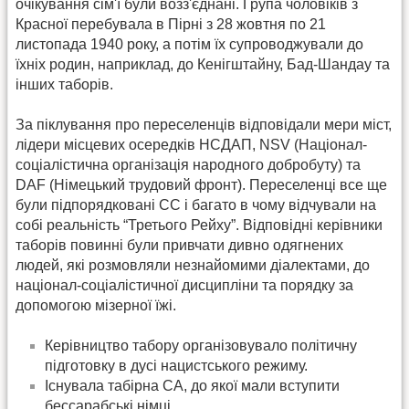
очікування сім'ї були возз'єднані. Група чоловіків з
Красної перебувала в Пірні з 28 жовтня по 21
листопада 1940 року, а потім їх супроводжували до
їхніх родин, наприклад, до Кенігштайну, Бад-Шандау та
інших таборів.
За піклування про переселенців відповідали мери міст,
лідери місцевих осередків НСДАП, NSV (Націонал-
соціалістична організація народного добробуту) та
DAF (Німецький трудовий фронт). Переселенці все ще
були підпорядковані СС і багато в чому відчували на
собі реальність “Третього Рейху”. Відповідні керівники
таборів повинні були привчати дивно одягнених
людей, які розмовляли незнайомими діалектами, до
націонал-соціалістичної дисципліни та порядку за
допомогою мізерної їжі.
Керівництво табору організовувало політичну
підготовку в дусі нацистського режиму.
Існувала табірна СА, до якої мали вступити
бессарабські німці.