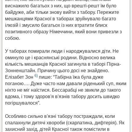
виснажило багатьох з них, що врешті-решт їм було
байдуже, аби тільки знову вийти з табору. Пережите
мешканцями Красної в таборах зруйнувало багато
ілюзій і змусило багатьох із них втратити блиск
позитивного образу Німеччини, який вони привезли з
собою.
У таборах помирали люди і народжувалися діти. Не
оминуло це і краснянські родини. Відносно велика
кількість мешканців Красної загинула в таборі Пірна-
Зонненштайн. Причину цього досі не знайдено.
6)
Елізабет Зон
пише: “Табірна їжа була дуже
поганою…. Дуже часто нам давали ріденький суп, яким
ніхто не міг наїстися. Бессарабці не звикли до такого
вдома, і тому здоров'я в'язнів табору досить швидко
погіршувалося”.
Особливо сильно в'язні табору постраждали, коли
спалахнули дитячі хвороби (скарлатина, дифтерія). Як
захисний захід, дітей Красної також помістили в