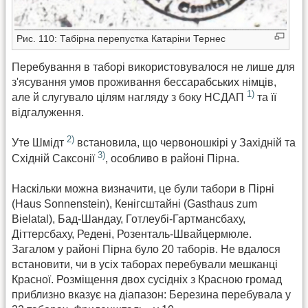
Рис. 110: Табірна перепустка Катаріни Тернес
Перебування в таборі використовувалося не лише для
з'ясування умов проживання бессарабських німців,
1)
але й слугувало цілям нагляду з боку НСДАП
та її
відгалуження.
2)
Уте Шмідт
встановила, що червоношкірі у Західній та
3)
Східній Саксонії
, особливо в районі Пірна.
Наскільки можна визначити, це були табори в Пірні
(Haus Sonnenstein), Кенігсштайні (Gasthaus zum
Bielatal), Бад-Шандау, Готлеубі-Гартмансбаху,
Діттерсбаху, Редені, Розенталь-Швайцермюле.
Загалом у районі Пірна було 20 таборів. Не вдалося
встановити, чи в усіх таборах перебували мешканці
Красної. Розміщення двох сусідніх з Красною громад
приблизно вказує на діапазон: Березина перебувала у