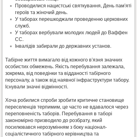
Проводилися нацистські святкування, День пам'яті
героїв та жіночий день.
У таборах перешкоджали проведенню церковних
служб.
У таборах вербували молодих людей до Ваффен
СС.
Інвалідів забирали до державних установ.
Табірне життя вимагало від кожного в'язня значних
особистих обмежень. Якість перебування залежала,
зокрема, від поведінки та відданості табірного
персоналу, а також від наявної інфраструктури табору.
Існували значні відмінності.
Хоча робилися спроби зробити критичне становище
переселенців терпимим, це часто не вдавалося через
переповненість таборів. Перебування в таборі
закономірно призводило до розбрату, який
посилювався нерозумінням з боку націонал-
соціалістичного табірного керівництва та