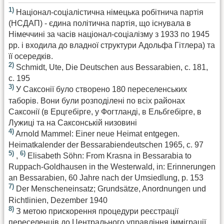
1)
Націонал-соціалістична німецька робітнича партія
(НСДАП) - єдина політична партія, що існувала в
Німеччині за часів націонал-соціалізму з 1933 по 1945
рр. і входила до владної структури Адольфа Гітлера) та
її осередків.
2)
Schmidt, Ute, Die Deutschen aus Bessarabien, с. 181,
с. 195
3)
У Саксонії було створено 180 переселенських
таборів. Вони були розподілені по всіх районах
Саксонії (в Ерцгебірге, у Фогтланді, в Ельбгебірге, в
Лужиці та на Саксонській низовині
4)
Arnold Mammel: Einer neue Heimat entgegen.
Heimatkalender der Bessarabiendeutschen 1965, с. 97
5)
6)
,
Elisabeth Söhn: From Krasna in Bessarabia to
Ruppach-Goldhausen in the Westerwald, in: Erinnerungen
an Bessarabien, 60 Jahre nach der Umsiedlung, p. 153
7)
Der Menscheneinsatz; Grundsätze, Anordnungen und
Richtlinien, Dezember 1940
8)
З метою прискорення процедури реєстрації
переселенців до Центрального управління імміграції