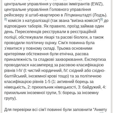
центральне управління у справах іммігрантів (EWZ),
центральне управління Головного управління
рейхсверу зі штаб-квартирою в Літцманштадті (Лодзь).
8)
9)
комісія з натуралізації (так звана “виїзна комісія”)
до
відповідних таборів. Як правило, проїзд займав один
день. Переселенців реєстрували в реєстраційній
поліції, обстежували лікарі та расові біологи, а також
проводили політичну оцінку. Сім'я повинна була
з'явитися у повному складі. Трьома основними
критеріями обстеження були етнічна, расова
приналежність та спадкові захворювання. Експертиза
проводилася насамперед за расовою класифікацією
рівнів I-IV (I: чистий нордичний, IV: східний або східно-
балтійський, іноземної крові тощо) та за політичною
класифікацією рівнів 1-5 (1: активний борець за
німецькість, 2: прихильник німецькості, 3: байдужий, 4:
прихильник іноземної групи, 5: борець за іноземну
групу).
Для перевірки всі сім'ї повинні були заповнити “Анкету