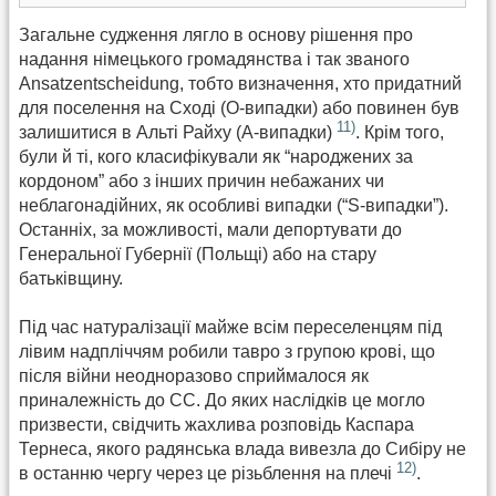
Загальне судження лягло в основу рішення про
надання німецького громадянства і так званого
Ansatzentscheidung, тобто визначення, хто придатний
для поселення на Сході (О-випадки) або повинен був
11)
залишитися в Альті Райху (А-випадки)
. Крім того,
були й ті, кого класифікували як “народжених за
кордоном” або з інших причин небажаних чи
неблагонадійних, як особливі випадки (“S-випадки”).
Останніх, за можливості, мали депортувати до
Генеральної Губернії (Польщі) або на стару
батьківщину.
Під час натуралізації майже всім переселенцям під
лівим надпліччям робили тавро з групою крові, що
після війни неодноразово сприймалося як
приналежність до СС. До яких наслідків це могло
призвести, свідчить жахлива розповідь Каспара
Тернеса, якого радянська влада вивезла до Сибіру не
12)
в останню чергу через це різьблення на плечі
.