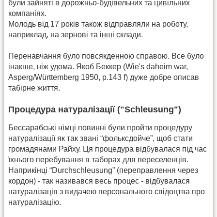
були зайняті в дорожньо-будівельних та цивільних
компаніях.
Молодь від 17 років також відправляли на роботу,
наприклад, на зернові та інші склади.
Перенавчання було повсякденною справою. Все було
інакше, ніж удома. Якоб Беккер (Wie's daheim war,
Asperg/Württemberg 1950, p.143 f) дуже добре описав
табірне життя.
Процедура натуралізації ("Schleusung")
Бессарабські німці повинні були пройти процедуру
натуралізації як так звані “фольксдойче”, щоб стати
громадянами Райху. Ця процедура відбувалася під час
їхнього перебування в таборах для переселенців.
Наприкінці “Durchschleusung” (переправлення через
кордон) - так називався весь процес - відбувалася
натуралізація з видачею персонального свідоцтва про
натуралізацію.