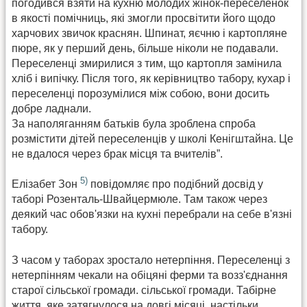
погодився взяти на кухню молодих жінок-переселенок
в якості помічниць, які змогли просвітити його щодо
харчових звичок краснян. Шпинат, яєчню і картопляне
пюре, як у перший день, більше ніколи не подавали.
Переселенці змирилися з тим, що картопля замінила
хліб і випічку. Після того, як керівництво табору, кухар і
переселенці порозумілися між собою, вони досить
добре ладнали.
За наполяганням батьків була зроблена спроба
розмістити дітей переселенців у школі Кенігштайна. Це
не вдалося через брак місця та вчителів”.
5)
Елізабет Зон
повідомляє про подібний досвід у
таборі Розенталь-Швайцермюле. Там також через
деякий час обов'язки на кухні перебрали на себе в'язні
табору.
З часом у таборах зростало нетерпіння. Переселенці з
нетерпінням чекали на обіцяні ферми та возз'єднання
старої сільської громади. сільської громади. Табірне
життя, яке затягнулося на довгі місяці, настільки