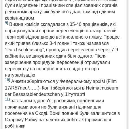
були відряджені працівники спеціалізованих органів
рейхскомісаріату, які були об'єднані там під єдиним
керівництвом
9)
Виїзна комісія складалася з 35-40 працівників, які
опрацьовували справи переселенців на закріпленій
території відповідно до встановленого плану. Процес,
який тривав близько 3-4 годин і також називався
“Durchschleusung”, проводив переселенців через 7-9
кабінетів, вишикуваних один біля одного. Після
завершення процедури переселенці отримували
перепустку на повернення та свідоцтво про
натуралізацію
10)
Анкети зберігаються у Федеральному архіві (Film
17/R57neu/……). Копії зберігаються в Heimatmuseum
der Bessarabiendeutschen у Штутгарті
11)
за станом здоров'я, расовими, політичними
причинами вони не були визнані гідними для
поселення на Сході. Вони повинні були залишитися в
Старому Райху на залежних роботах (промислові
робітники