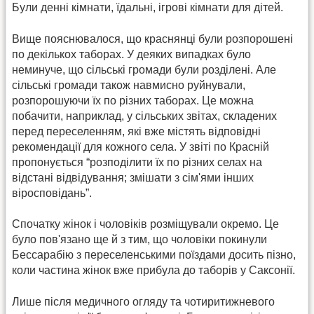
Були денні кімнати, їдальні, ігрові кімнати для дітей.
Вище пояснювалося, що краснянці були розпорошені
по декількох таборах. У деяких випадках було
неминуче, що сільські громади були розділені. Але
сільські громади також навмисно руйнували,
розпорошуючи їх по різних таборах. Це можна
побачити, наприклад, у сільських звітах, складених
перед переселенням, які вже містять відповідні
рекомендації для кожного села. У звіті по Красній
пропонується “розподілити їх по різних селах на
відстані відвідування; змішати з сім'ями інших
віросповідань”.
Спочатку жінок і чоловіків розміщували окремо. Це
було пов'язано ще й з тим, що чоловіки покинули
Бессарабію з переселенськими поїздами досить пізно,
коли частина жінок вже прибула до таборів у Саксонії.
Лише після медичного огляду та чотиритижневого