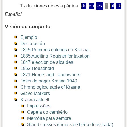
Traducciones de esta página:
de
en
es
fr
pt
uk
Español
Visión de conjunto
Ejemplo
Declaración
1815 Primeros colonos en Krasna
1835 Auditing Register for taxation
1847 elección de alcaldes
1852 Household
1871 Home- and Landowners
Jefes de hogar Krasna 1940
Chronological table of Krasna
Grave Markers
Krasna aktuell
Impressões
Capela do cemitério
Memória para sempre
Stand crosses (cruzes de beira de estrada)