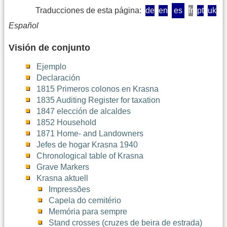
Traducciones de esta página:
de
en
es
fr
pt
uk
Español
Visión de conjunto
Ejemplo
Declaración
1815 Primeros colonos en Krasna
1835 Auditing Register for taxation
1847 elección de alcaldes
1852 Household
1871 Home- and Landowners
Jefes de hogar Krasna 1940
Chronological table of Krasna
Grave Markers
Krasna aktuell
Impressões
Capela do cemitério
Memória para sempre
Stand crosses (cruzes de beira de estrada)