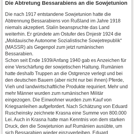
Die Abtretung Bessarabiens an die Sowjetunion
Die nach 1917 entstandene Sowjetunion hatte die
Abtrennung Bessarabiens von Rußland im Jahre 1918
niemals akzeptiert. Stalin beanspruchte das Land
weiterhin. Er gründete am Ostufer des Dnjestr 1924 die
„Moldauische Autonome Sozialistische Sowjetrepublik“
(MASSR) als Gegenpol zum jetzt rumänischen
Bessarabien.
Schon seit Ende 1939/Anfang 1940 gab es Anzeichen für
eine Verschärfung der sowjetischen Haltung. Rumänien
hatte deshalb Truppen an die Ostgrenze verlegt und bei
den deutschen Bauern (aber nicht nur bei ihnen) Pferde,
Vieh und landwirtschaftliche Produkte requiriert. Mehr und
mehr Männer wurden zum rumänischen Militär
eingezogen. Die Einwohner wurden zum Kauf von
Kriegsanleihen aufgefordert. Nach Schätzung von Eduard
Ruscheinsky zeichnete Krasna eine Summe von 800.000
Lei. Auch in Krasna hatte man Kenntnis von dem starken
Druck, den die Sowjetunion auf Rumänien ausübte, um
sich Bessarabien wieder einzuverleiben. Eduard