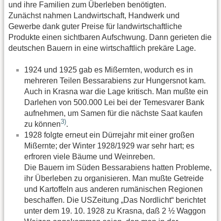
und ihre Familien zum Überleben benötigten.
Zunächst nahmen Landwirtschaft, Handwerk und
Gewerbe dank guter Preise für landwirtschaftliche
Produkte einen sichtbaren Aufschwung. Dann gerieten die
deutschen Bauern in eine wirtschaftlich prekäre Lage.
1924 und 1925 gab es Mißernten, wodurch es in
mehreren Teilen Bessarabiens zur Hungersnot kam.
Auch in Krasna war die Lage kritisch. Man mußte ein
Darlehen von 500.000 Lei bei der Temesvarer Bank
aufnehmen, um Samen für die nächste Saat kaufen
3)
zu können
.
1928 folgte erneut ein Dürrejahr mit einer großen
Mißernte; der Winter 1928/1929 war sehr hart; es
erfroren viele Bäume und Weinreben.
Die Bauern im Süden Bessarabiens hatten Probleme,
ihr Überleben zu organisieren. Man mußte Getreide
und Kartoffeln aus anderen rumänischen Regionen
beschaffen. Die USZeitung „Das Nordlicht“ berichtet
unter dem 19. 10. 1928 zu Krasna, daß 2 ½ Waggon