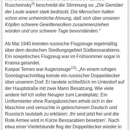
9)
Ruscheinsky
beschreibt die Stimmung so:
„Die Gemüter
der Leute waren stark bedrückt. Die Menschen hatten
schon eine unheimliche Ahnung, daß sich über unseren
Köpfen schwere Gewitterwolken zusammenziehen
würden und uns schwere Tage bevorständen.“
Ab Mai 1940 kreisten russische Flugzeuge regelmäßig
über dem deutschen Siedlungsgebiet Südbessarabiens.
Ein sowjetisches Flugzeug war im Frühsommer sogar in
Krasna gelandet.
10)
Kaspar Ternes war Augenzeuge
: „An einem ruhigen
Sonntagnachmittag kreiste ein russischer Doppeldecker
über unserem Dorf. Er landete schließlich im Unterdorf auf
der Hauptstraße mit zwei Mann Besatzung. Wie viele
andere lief ich voller Neugier zum Landeplatz. Ein
Uniformierter ohne Rangabzeichen erhob sich in der
Maschine und versuchte in gebrochenem Deutsch und
Russisch lautstark zu erklären: ‚Ihr seid jetzt frei und die
Rote Armee wird in Kürze Bessarabien besetzen’. Nach
etwa einer Viertelstunde flog der Doppeldecker wieder in