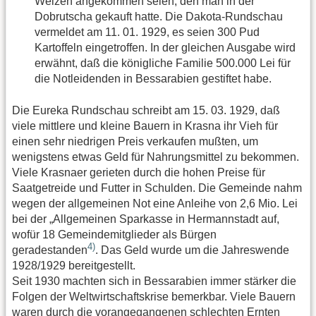
Weizen angekommen seien, den man in der
Dobrutscha gekauft hatte. Die Dakota-Rundschau
vermeldet am 11. 01. 1929, es seien 300 Pud
Kartoffeln eingetroffen. In der gleichen Ausgabe wird
erwähnt, daß die königliche Familie 500.000 Lei für
die Notleidenden in Bessarabien gestiftet habe.
Die Eureka Rundschau schreibt am 15. 03. 1929, daß
viele mittlere und kleine Bauern in Krasna ihr Vieh für
einen sehr niedrigen Preis verkaufen mußten, um
wenigstens etwas Geld für Nahrungsmittel zu bekommen.
Viele Krasnaer gerieten durch die hohen Preise für
Saatgetreide und Futter in Schulden. Die Gemeinde nahm
wegen der allgemeinen Not eine Anleihe von 2,6 Mio. Lei
bei der „Allgemeinen Sparkasse in Hermannstadt auf,
wofür 18 Gemeindemitglieder als Bürgen
4)
geradestanden
. Das Geld wurde um die Jahreswende
1928/1929 bereitgestellt.
Seit 1930 machten sich in Bessarabien immer stärker die
Folgen der Weltwirtschaftskrise bemerkbar. Viele Bauern
waren durch die vorangegangenen schlechten Ernten