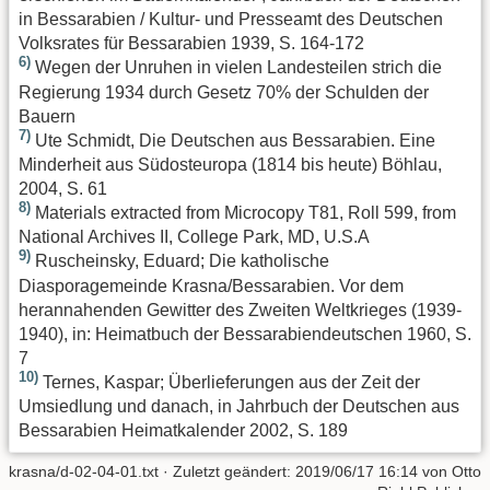
in Bessarabien / Kultur- und Presseamt des Deutschen
Volksrates für Bessarabien 1939, S. 164-172
6)
Wegen der Unruhen in vielen Landesteilen strich die
Regierung 1934 durch Gesetz 70% der Schulden der
Bauern
7)
Ute Schmidt, Die Deutschen aus Bessarabien. Eine
Minderheit aus Südosteuropa (1814 bis heute) Böhlau,
2004, S. 61
8)
Materials extracted from Microcopy T81, Roll 599, from
National Archives II, College Park, MD, U.S.A
9)
Ruscheinsky, Eduard; Die katholische
Diasporagemeinde Krasna/Bessarabien. Vor dem
herannahenden Gewitter des Zweiten Weltkrieges (1939-
1940), in: Heimatbuch der Bessarabiendeutschen 1960, S.
7
10)
Ternes, Kaspar; Überlieferungen aus der Zeit der
Umsiedlung und danach, in Jahrbuch der Deutschen aus
Bessarabien Heimatkalender 2002, S. 189
krasna/d-02-04-01.txt
· Zuletzt geändert:
2019/06/17 16:14
von
Otto